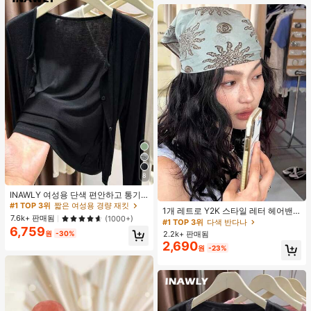
8
#1 TOP 3위
짧은 여성용 경량 재킷
거의 매진!
INAWLY 여성용 단색 편안하고 통기
#1 TOP 3위
다색 반다나
성 좋은 긴 소매 앞면 버튼 캐주얼 다
#1 TOP 3위
#1 TOP 3위
짧은 여성용 경량 재킷
짧은 여성용 경량 재킷
거의 매진!
1개 레트로 Y2K 스타일 레터 헤어밴
용도 얇은 가디건
거의 매진!
거의 매진!
7.6k+ 판매됨
(1000+)
드, 스트리트 패션 다용도 헤어 스카프
#1 TOP 3위
#1 TOP 3위
다색 반다나
다색 반다나
6,759
여성용 여름 헤어 액세서리 여성 반다
#1 TOP 3위
짧은 여성용 경량 재킷
2.2k+ 판매됨
원
-30%
거의 매진!
거의 매진!
나
거의 매진!
2,690
#1 TOP 3위
다색 반다나
원
-23%
거의 매진!