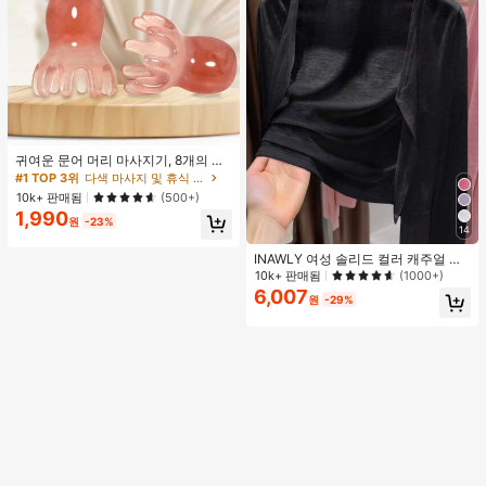
귀여운 문어 머리 마사지기, 8개의 촉
수, 머리 마사지기, 괄사 페이셜 도구,
#1 TOP 3위
다색 마사지 및 휴식 도구
머리 & 몸 이완, 독특한 마사지 포인
10k+ 판매됨
(500+)
트, 수동 딥 티슈 마사지 도구, 학교, 개
1,990
학, 여행, 여행 필수품, 가정 필수품, 스
원
-23%
14
파, 마사지 도구, 마사지
INAWLY 여성 솔리드 컬러 캐주얼 얇
은 가디건, 봄/여름
10k+ 판매됨
(1000+)
6,007
원
-29%