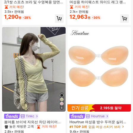
#1 TOP 3위
#1 TOP 3위
에서 평상복 캐주얼 바지
에서 평상복 캐주얼 바지
2/1쌍 스포츠 브라 및 수영복용 양면
여성용 하이웨스트 와이드 레그 팬츠,
접착 브라 패드
봄 드로스트링 루즈 롱 팬츠, 레이지
거의 매진!
거의 매진!
거의 매진!
릴랙스드 스타일 그레이
3.5k+ 판매됨
2.1k+ 판매됨
#1 TOP 3위
에서 평상복 캐주얼 바지
1,290
12,963
거의 매진!
원
-28%
원
-30%
2,195원 절약
6
#1 TOP 3위
에서 노란색 오피스 데일리 탑
높은 재방문 고객
거의 매진!
Tinkc
Hourtrue
#1 TOP 3위
#1 TOP 3위
에서 노란색 오피스 데일리 탑
에서 노란색 오피스 데일리 탑
봄여름 브이넥 자외선 차단 레이어링
Hourtrue 여성용 방수 두꺼운 실리콘
다용도 긴팔 티셔츠 여성용 탑, 유로
가슴 페탈, 작은 가슴 리프트업 & 푸시
높은 재방문 고객
높은 재방문 고객
거의 매진!
거의 매진!
#1 TOP 3위
없음 여성 스티키 브라
썸머 옐로우
인용, 웨딩 촬영 및 들러리용
2.8k+ 판매됨
9.4k+ 판매됨
#1 TOP 3위
에서 노란색 오피스 데일리 탑