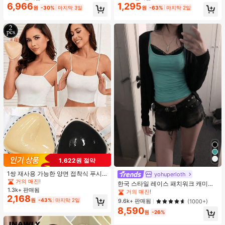
6,966
1,295
높은 재방문 고객
거의 매진!
원
-30%
마지막 3일
원
-63%
마지막 2일
1,622원 절약
#1 TOP 3위
에서 녹색 다용도로 활용 가능한 데일리 탑
1쌍 재사용 가능한 양면 접착식 푸시
거의 매진!
yohuperloth
업 브라 패드, 수영복, 비키니 & 스포
거의 매진!
#1 TOP 3위
#1 TOP 3위
에서 녹색 다용도로 활용 가능한 데일리 탑
에서 녹색 다용도로 활용 가능한 데일리 탑
한국 스타일 레이스 패치워크 캐미솔
츠 브라용 보이지 않는 두꺼운 접착식
1.3k+ 판매됨
탱크 탑, Y2K 에스테틱, 스트리트웨어
거의 매진!
거의 매진!
브라 인서트
2,168
캐주얼 여름
원
-43%
마지막 2일
#1 TOP 3위
에서 녹색 다용도로 활용 가능한 데일리 탑
9.6k+ 판매됨
(1000+)
8,590
거의 매진!
원
-26%