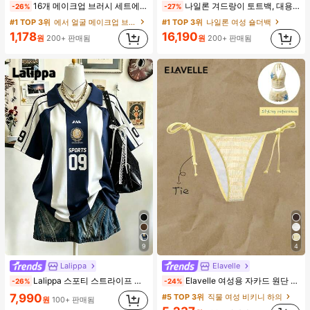
16개 메이크업 브러시 세트에는 13개 메이크업 브러시, 1개 눈물 모양 메이크업 스펀지, 1개 둥근 쿠션 파우더 브러시, 1개 삼각형 메이크업 스펀지가 포함되어 있습니다 - 클래식 세트. 부드럽고 피부 친화적인 합성 모로 만들어졌습니다. 여성과 소녀에게 완벽하며, 가을과 겨울에 이상적입니다.
나일론 겨드랑이 토트백, 대용량 통근 숄더백, 작은 메이크업 백 포함, 펜던트 미포함, 가벼운 일상 핸드백 (펜던트 미포함)
-26%
-27%
#1 TOP 3위
에서 얼굴 메이크업 브러시 세트
#1 TOP 3위
나일론 여성 숄더백
1,178
16,190
원
200+ 판매됨
원
200+ 판매됨
9
4
Lalippa
Elavelle
Lalippa 스포티 스트라이프 디지털 프린트 패션 미니멀리스트 여성용 라펠 브이넥 드롭 숄더 반팔 티셔츠 친구 선물
Elavelle 여성용 자카드 원단 사이드 타이 비키니 하의, 봄/여름
-26%
-24%
7,990
#5 TOP 3위
직물 여성 비키니 하의
원
100+ 판매됨