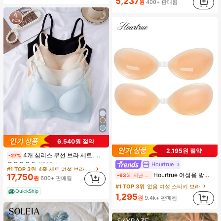
5,237
원
400+ 판매됨
6,540원 절약
#1 TOP 3위
4종 세트 여성 브라 & 브랄렛
2,195원 절약
4개 심리스 무선 브라 세트, 작은 가슴 보정, 초박형 통기성 아이스 실크 섹시 편안한 백리스 란제리 브라, 조절 가능
-27%
(1000+)
Hourtrue
#1 TOP 3위
#1 TOP 3위
4종 세트 여성 브라 & 브랄렛
4종 세트 여성 브라 & 브랄렛
Hourtrue 여성용 방수 두꺼운 실리콘 가슴 페탈, 작은 가슴 리프트업 & 푸시인용, 웨딩 촬영 및 들러리용
(1000+)
(1000+)
-63%
지난 2일
17,750
원
600+ 판매됨
#1 TOP 3위
4종 세트 여성 브라 & 브랄렛
#1 TOP 3위
없음 여성 스티키 브라
QuickShip
(1000+)
1,295
원
9.4k+ 판매됨