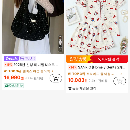
5
TUU
5,707원 절약
#1 TOP 3위
프라이드 월 여성 파자마 세트
2026년 신상 미니멀리스트 도트 캔버스 토트백, 대용량 캐주얼 다용도 통근 숄더 핸드백
-15%
SANRIO [Homely Gents]2개/세트 여성 프린트 라펠 반팔 버튼 포켓 상의 및 보우 반바지 잠옷 세트, 캐주얼 홈웨어, 봄/여름에 적합
-36%
거의 매진!
(1000+)
#1 TOP 3위
캔버스 여성 숄더백
#1 TOP 3위
#1 TOP 3위
프라이드 월 여성 파자마 세트
프라이드 월 여성 파자마 세트
16,990
원
900+ 판매됨
거의 매진!
거의 매진!
(1000+)
(1000+)
10,083
원
2.4k+ 판매됨
#1 TOP 3위
프라이드 월 여성 파자마 세트
QuickShip
높은 재방문 고객
거의 매진!
(1000+)