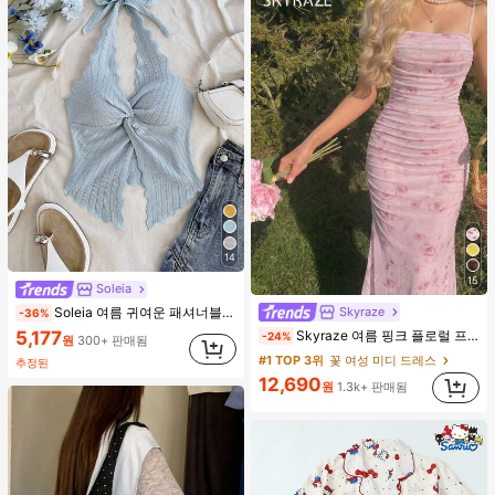
14
15
Soleia
Skyraze
Soleia 여름 귀여운 패셔너블한 섹시한 홀터 타이 트위스트 오픈 백 탑
-36%
#1 TOP 3위
꽃 여성 미디 드레스
5,177
Skyraze 여름 핑크 플로럴 프린트 주름 메쉬 캐미 롱 드레스, 여름 드레스, 봄 옷
-24%
원
300+ 판매됨
(1000+)
#1 TOP 3위
#1 TOP 3위
꽃 여성 미디 드레스
꽃 여성 미디 드레스
추정된
(1000+)
(1000+)
12,690
원
1.3k+ 판매됨
#1 TOP 3위
꽃 여성 미디 드레스
(1000+)