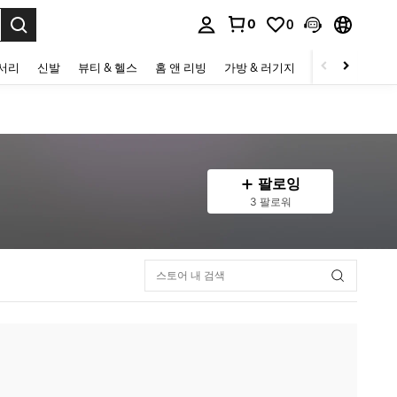
0
0
to select.
세서리
신발
뷰티 & 헬스
홈 앤 리빙
가방 & 러기지
스포츠 & 아웃
팔로잉
3 팔로워