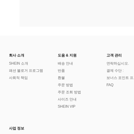
회사 소개
도움 & 지원
고객 관리
SHEIN 소개
배송 안내
연락하십시오.
패션 블로거 프로그램
반품
결제 수단 :
사회적 책임
환불
보너스 포인트 
주문 방법
FAQ
주문 조회 방법
사이즈 안내
SHEIN VIP
사업 정보