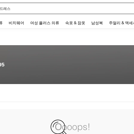
 드레스
 and down arrow keys to navigate search 최근 검색어 and 검색 후 발견. Press Enter 
류
비치웨어
여성 플러스 의류
속옷 & 잠옷
남성복
주얼리 & 액
95