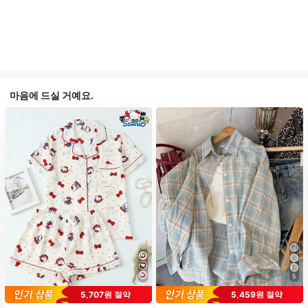
마음에 드실 거예요.
5
5,707원 절약
5,459원 절약
#1 TOP 3위
프라이드 월 여성 파자마 세트