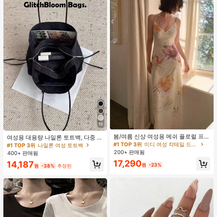
16
#1 TOP 3위
미디 여성 칵테일 드레스
재고 5개 남음
봄/여름 신상 여성용 메쉬 플로럴 프린
여성용 대용량 나일론 토트백, 다중 지
트 드레스, 브이넥, 휴가 스타일, 섹시
퍼 포켓, 방수 숄더 핸드백, 사무실 노
#1 TOP 3위
#1 TOP 3위
미디 여성 칵테일 드레스
미디 여성 칵테일 드레스
#1 TOP 3위
나일론 여성 토트백
한 비치 파티 댄스 드레스, 스파게티
트북, 일상 출퇴근, 쇼핑에 적합
200+ 판매됨
재고 5개 남음
재고 5개 남음
400+ 판매됨
스트랩 웨딩 가을
#1 TOP 3위
미디 여성 칵테일 드레스
17,290
14,187
원
-23%
원
-38%
추정된
재고 5개 남음