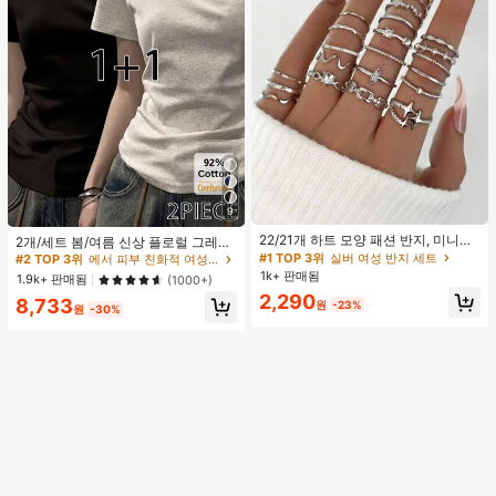
9
#1 TOP 3위
실버 여성 반지 세트
#2 TOP 3위
에서 피부 친화적 여성 상의, 블라우스 & 티
거의 매진!
22/21개 하트 모양 패션 반지, 미니멀
높은 재방문 고객
2개/세트 봄/여름 신상 플로럴 그레이
리스트 크리스탈 임베디드 보헤미안
+ 블랙 반팔 티셔츠, 여성 슬림핏 솔리
#1 TOP 3위
#1 TOP 3위
실버 여성 반지 세트
실버 여성 반지 세트
#2 TOP 3위
#2 TOP 3위
에서 피부 친화적 여성 상의, 블라우스 & 티
에서 피부 친화적 여성 상의, 블라우스 & 티
기하학 반지 세트, 발렌타인데이, 어머
드 컬러 언더셔츠 캐주얼
1k+ 판매됨
거의 매진!
거의 매진!
높은 재방문 고객
높은 재방문 고객
1.9k+ 판매됨
(1000+)
니날 선물
#1 TOP 3위
실버 여성 반지 세트
2,290
#2 TOP 3위
에서 피부 친화적 여성 상의, 블라우스 & 티
8,733
원
-23%
원
-30%
거의 매진!
높은 재방문 고객