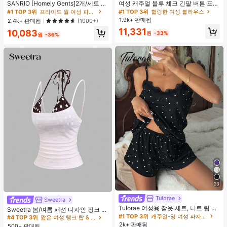
높은 재방문 고객
거의 매진!
SANRIO [Homely Gents]2개/세트 여
여성 캐주얼 블루 체크 긴팔 버튼 프론
성 프린트 라펠 반팔 버튼 포켓 상의
트 폴리에스터 셔츠, 레귤러 핏, 봄 의
#1 TOP 3위
#1 TOP 3위
프라이드 월 여성 파자마 세트
프라이드 월 여성 파자마 세트
#1 TOP 3위
헐렁한 여성 블라우스
및 보우 반바지 잠옷 세트, 캐주얼 홈
류, 편안한 스타일
1.9k+ 판매됨
높은 재방문 고객
높은 재방문 고객
거의 매진!
거의 매진!
2.4k+ 판매됨
(1000+)
웨어, 봄/여름에 적합
#1 TOP 3위
프라이드 월 여성 파자마 세트
11,331
10,083
원
-33%
원
-36%
높은 재방문 고객
거의 매진!
23
Tulorae
Sweetra
#4 TOP 3위
짧은 여성 탱크 탑 & 카미스
Tulorae 여성용 잠옷 세트, 니트 립 원
거의 매진!
Sweetra 봄/여름 패션 디자인 핑크 스
단, 하트 프린트 대비 레이스 트림, 로
#1 TOP 3위
캐주얼-영 여성 파자마 세트
트라이프 브라운 폴카 도트 스파게티
#4 TOP 3위
#4 TOP 3위
짧은 여성 탱크 탑 & 카미스
짧은 여성 탱크 탑 & 카미스
맨틱 달콤 귀여운 섹시 캐미솔 & 반바
스트랩 2 In 1 스위트 걸리시 비치 로
2k+ 판매됨
500+ 판매됨
거의 매진!
거의 매진!