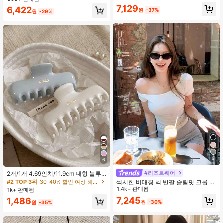
지 베이비돌 잠옷 세트 투피스 나이트
맨틱 휴가 스타일 여성용 캐미 탱크 탑
7,129
#4 TOP 3위
짧은 여성 탱크 탑 & 카미스
6,422
세트 섹시 잠옷 세트 여성용 잠옷 롬퍼
원
-37%
원
-29%
투피스 잠옷 세트 여성용 잠옷 세트 도
거의 매진!
트 잠옷 세트 잠옷 반바지 세트 투피스
잠옷 세트 여성용 여름 세트 도트 반바
지 세트 여성용 잠옷 세트 반바지 잠옷
세트 여성용 투피스 여름 라운지 세트
9
6
#리조트웨어
2개/1개 4.69인치/11.9cm 대형 블루
& 화이트 1피스 플라스틱 헤어 클로
#2 TOP 3위
30-40% 할인 여성 헤어 액세서리
섹시한 비대칭 넥 반팔 슬림핏 크롭 탑
클립, 데일리 웨어, 캐주얼, 파티, 출퇴
화이트 여름
1.4k+ 판매됨
1k+ 판매됨
근, 휴가, 헤어스타일링, 메이크업, 의
7,245
1,486
상 매칭 비치 헤어 클립 바캉스 헤어
원
-30%
원
-35%
클러치에 적합한 세련되고 다재다능
하며 우아하고 미니멀한 단색 헤어 액
세서리