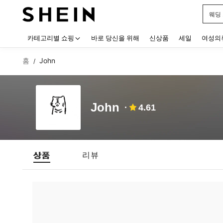
웨딩
Use up
카테고리별 쇼핑
바로 당신을 위해
신상품
세일
여성의
홈
John
/
John
4.61
상품
리뷰