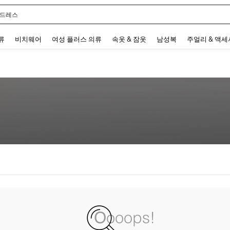
 드레스
 and down arrow keys to navigate search 최근 검색어 and 검색 후 발견. Press Enter 
류
비치웨어
여성 플러스 의류
속옷 & 잠옷
남성복
주얼리 & 액