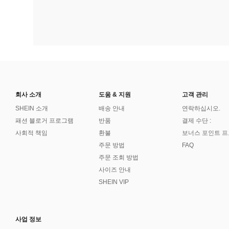
회사 소개
도움 & 지원
고객 관리
SHEIN 소개
배송 안내
연락하십시오.
패션 블로거 프로그램
반품
결제 수단 :
사회적 책임
환불
보너스 포인트 
주문 방법
FAQ
주문 조회 방법
사이즈 안내
SHEIN VIP
사업 정보