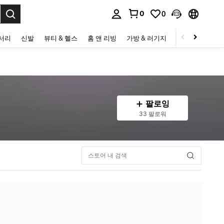
0
0
to select.
세서리
신발
뷰티 & 헬스
홈 앤 리빙
가방 & 러기지
스포츠 & 아웃
팔로잉
33 팔로워