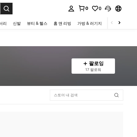
0
0
to select.
세서리
신발
뷰티 & 헬스
홈 앤 리빙
가방 & 러기지
스포츠 & 아웃
팔로잉
17 팔로워