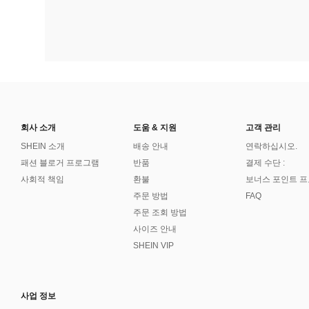
회사 소개
도움 & 지원
고객 관리
SHEIN 소개
배송 안내
연락하십시오.
패션 블로거 프로그램
반품
결제 수단 :
사회적 책임
환불
보너스 포인트 
주문 방법
FAQ
주문 조회 방법
사이즈 안내
SHEIN VIP
사업 정보