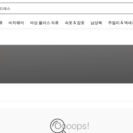
 드레스
 and down arrow keys to navigate search 최근 검색어 and 검색 후 발견. Press Enter 
류
비치웨어
여성 플러스 의류
속옷 & 잠옷
남성복
주얼리 & 액