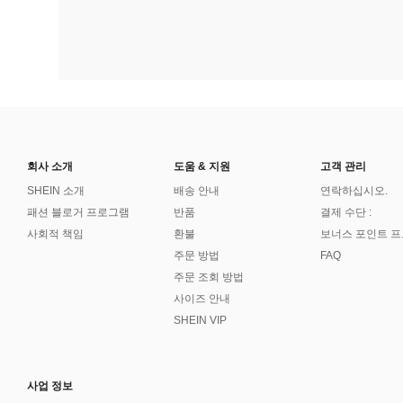
회사 소개
도움 & 지원
고객 관리
SHEIN 소개
배송 안내
연락하십시오.
패션 블로거 프로그램
반품
결제 수단 :
사회적 책임
환불
보너스 포인트 
주문 방법
FAQ
주문 조회 방법
사이즈 안내
SHEIN VIP
사업 정보