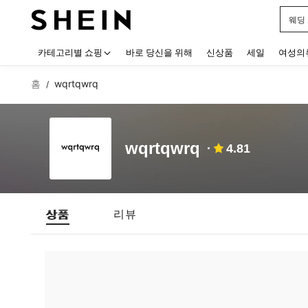
웨딩
Use up
카테고리별 쇼핑
바로 당신을 위해
신상품
세일
여성의
홈
wqrtqwrq
/
wqrtqwrq
4.81
상품
리뷰