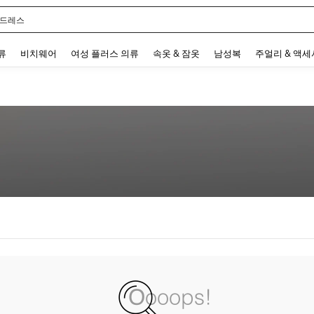
 드레스
 and down arrow keys to navigate search 최근 검색어 and 검색 후 발견. Press Enter 
류
비치웨어
여성 플러스 의류
속옷 & 잠옷
남성복
주얼리 & 액