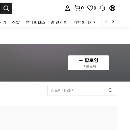
0
0
to select.
세서리
신발
뷰티 & 헬스
홈 앤 리빙
가방 & 러기지
스포츠 & 아웃
팔로잉
10 팔로워