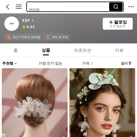
머리빗
헤어 클립
X&Y
팔로잉
헤어 밴드
5.7K 팔로워
4.93
우먼스 타이즈
최근 110K개 판매됨
31K 재구매
홈
상품
프로모션
리뷰
추천템
가장 인기 있는
가격
필터