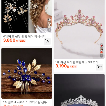
8
4개/세트 신부 웨딩 헤어 액세서리, 헤
3,890
어핀, 크리스탈 & 진주 꽃 장식
원
-22%
7
1개 여성 우아한 프린세스 3D 크라운
3,190
라인스톤 헤어밴드 생일 헤어 액세서
원
-22%
리 티아라 코스튬 크라운 헤어 가랜드
헤드피스, 티아라 크라운, 웨딩, 신부
들러리 선물, 파티 룩
1개 금박 & 사파이어 크리스탈 신부 헤
어 빗 액세서리, 빗, 옆 빗, 헤어 빗, 신
재고 9개 남음