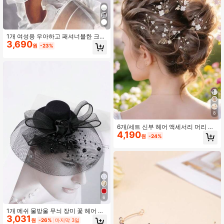
1개 여성용 우아하고 패셔너블한 크리
3,690
스탈 라인스톤 헤어밴드, 프롬과 웨딩
원
-23%
파티에 완벽한 티아라 헤드밴드
8
6개/세트 신부 헤어 액세서리 머리 장
4,190
식, 진주 합금 잎 & 꽃 장식 헤어핀, 웨
원
-24%
딩 헤어 주얼리, 여름, 해변, 우아한, 파
티
6
1개 메쉬 물방울 무늬 장미 꽃 헤어 클
3,031
립이 달린 작은 검은색 모자, 연회를
원
-26%
마지막 3일