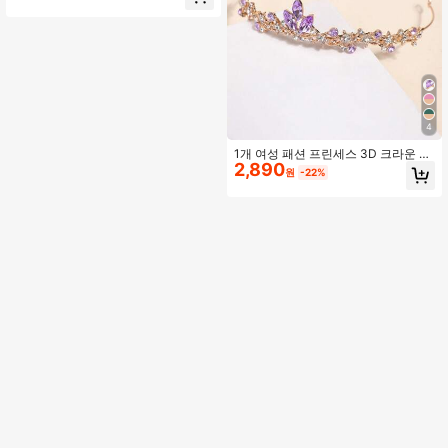
위한 프랑스 스타일 장식
4
1개 여성 패션 프린세스 3D 크라운 라
2,890
인스톤 헤어밴드, 생일 선물용 섬세한
원
-22%
럭셔리 헤어 액세서리, 티아라 코스튬
크라운 헤어 가랜드 헤드피스, 웨딩 신
부 들러리 선물, 파티 룩