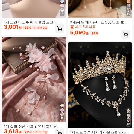
7
30
1개 오간자 신부 헤어 클립 로맨틱 헤
3개/세트 헤비듀티 요정풍 인조 호접
3,001
드피스 클로 클립 헤어 클로 헤어 바레
란 보헤미안 스타일 신부 웨딩 시즌 헤
재고 5개 남음
원
-35%
마지막 3일
트, 학용품, 헤어 액세서리, 헤어핀, 여
어 액세서리 헤어 클립 헤비듀티 트위
5,090
원
-24%
름, 휴일, 여행, 축제, 생일
스트 비즈 진주 술 쉬폰 귀걸이 이브닝
드레스 파티 헤어 장식 헤어 클립 귀걸
이 세트
18
10
1개 실크 쉬폰 비즈 & 유리 조각 신부
3,618
헤드피스 술 헤어 액세서리 웨딩 시즌
1세트 신부 액세서리 라인스톤 크라
원
-27%
마지막 3일