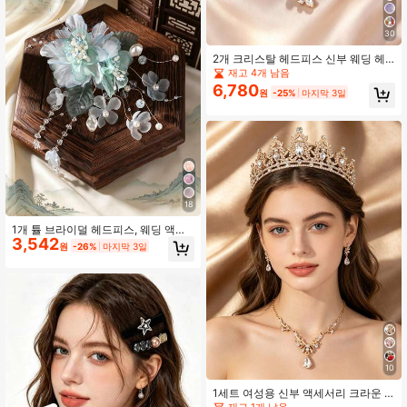
30
2개 크리스탈 헤드피스 신부 웨딩 헤
어 빗 진주 헤어 클립 걸 및 걸 헤어 액
재고 4개 남음
세서리
6,780
원
-25%
마지막 3일
18
1개 튤 브라이덜 헤드피스, 웨딩 액세
3,542
서리 헤어 클립, 헤어 슬라이드, 클로
원
-26%
마지막 3일
클립
10
1세트 여성용 신부 액세서리 크라운 +
목걸이 + 귀걸이 4피스 웨딩 주얼리