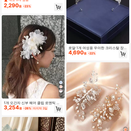
부 액세서리
2,290
원
-23%
로얄 1개 여성용 우아한 크리스탈 장
4,690
식 생일 파티 머리띠 티아라 의상 크라
원
-22%
운 머리 장식 화환 및 크라운, 대학, 신
부, 여성용 헤어 액세서리
7
1개 오간자 신부 헤어 클립 로맨틱 머
3,254
리 장식 클로 클립 헤어 클로 헤어 바
원
-26%
마지막 3일
레트, 학용품, 헤어 액세서리, 헤어핀