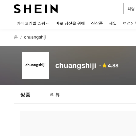
웨딩
Use up
카테고리별 쇼핑
바로 당신을 위해
신상품
세일
여성의
홈
chuangshiji
/
chuangshiji
4.88
상품
리뷰