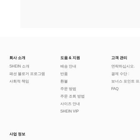
회사 소개
도움 & 지원
고객 관리
SHEIN 소개
배송 안내
연락하십시오.
패션 블로거 프로그램
반품
결제 수단 :
사회적 책임
환불
보너스 포인트 
주문 방법
FAQ
주문 조회 방법
사이즈 안내
SHEIN VIP
사업 정보