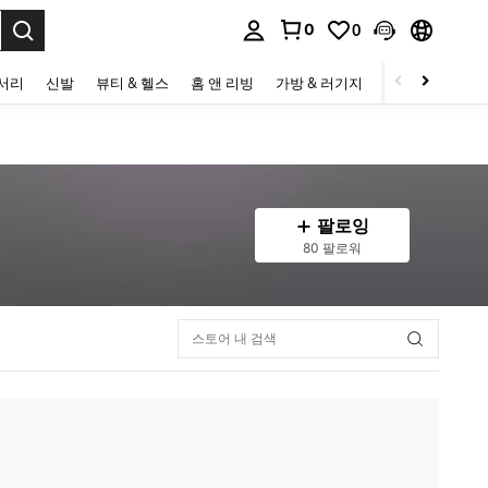
0
0
to select.
세서리
신발
뷰티 & 헬스
홈 앤 리빙
가방 & 러기지
스포츠 & 아웃
팔로잉
80 팔로워