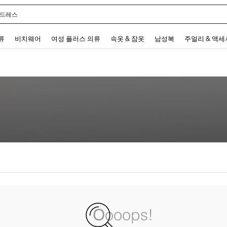
 드레스
 and down arrow keys to navigate search 최근 검색어 and 검색 후 발견. Press Enter 
류
비치웨어
여성 플러스 의류
속옷 & 잠옷
남성복
주얼리 & 액