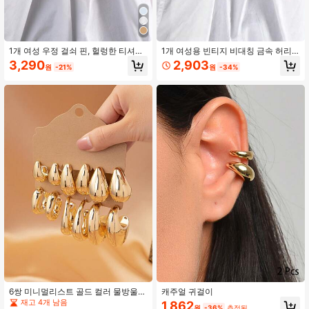
1개 여성 우정 걸쇠 핀, 헐렁한 티셔츠
1개 여성용 빈티지 비대칭 금속 허리
와 청바지에 적합
벨트 버클 - 셔츠, 드레스, 티셔츠에 적
3,290
2,903
원
-21%
원
-34%
합 - 헐렁한 상의를 조여주는 패션 의
류 액세서리
6쌍 미니멀리스트 골드 컬러 물방울
캐주얼 귀걸이
모양 클래식 굵은 후프 이어링 세트 여
재고 4개 남음
1,862
원
-36%
추정된