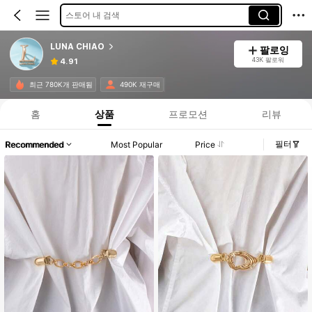
스토어 내 검색
LUNA CHIAO
팔로잉
43K 팔로워
4.91
최근 780K개 판매됨
490K 재구매
홈
상품
프로모션
리뷰
필터
Recommended
Most Popular
Price