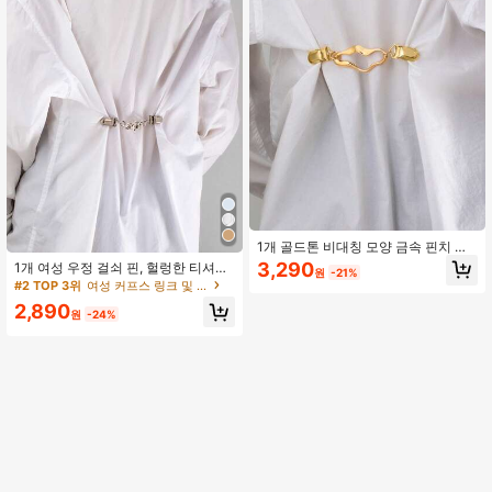
1개 골드톤 비대칭 모양 금속 핀치 핀
여성용 - 블라우스, 드레스, 티셔츠용
3,290
1개 여성 우정 걸쇠 핀, 헐렁한 티셔츠
원
-21%
허리 조임기 - 헐렁한 상의를 조이는
와 청바지에 적합
#2 TOP 3위
여성 커프스 링크 및 타이 클립
패션 의류 액세서리
2,890
원
-24%