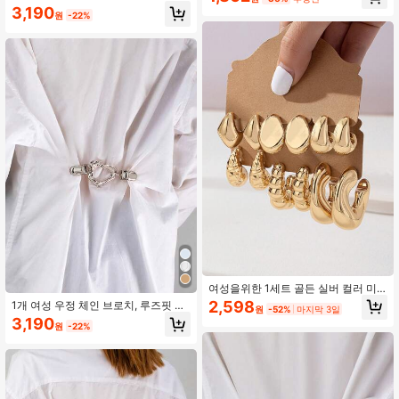
성용
3,190
원
-22%
여성을위한 1세트 골든 실버 컬러 미
니멀 클래식 후프 이어링 스터드 이어
2,598
1개 여성 우정 체인 브로치, 루즈핏 티
원
-52%
마지막 3일
링 세트
셔츠와 청바지에 적합
3,190
원
-22%