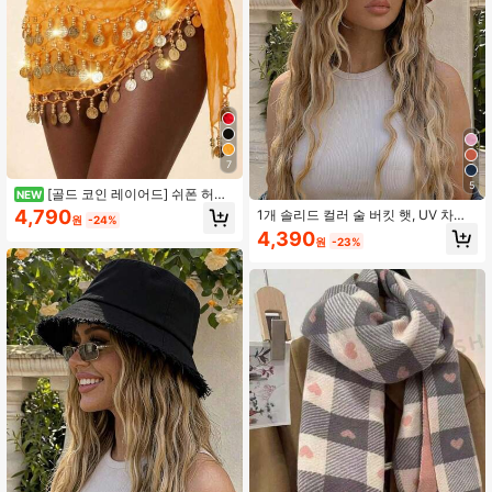
7
5
[골드 코인 레이어드] 쉬폰 허리
NEW
체인, 보헤미안 스타일 이국적인 허리
4,790
1개 솔리드 컬러 술 버킷 햇, UV 차단
원
-24%
장식, 파티 & 휴일 레이어링 액세서리,
선햇, 해변 휴가, 여행 및 일상 스트리
4,390
반짝이는 슬림 허리 벨트, 인스 스타일
원
-23%
트웨어에 완벽