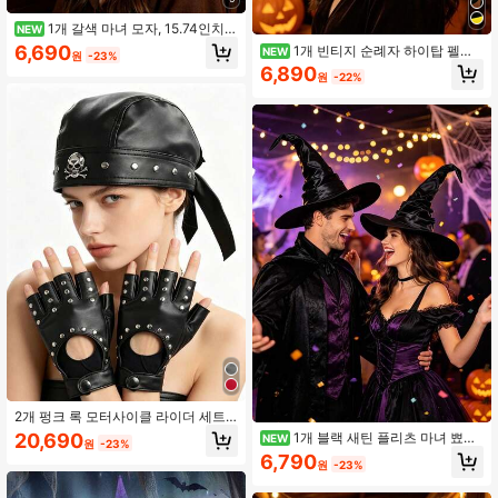
1개 갈색 마녀 모자, 15.74인치
NEW
넓은 챙 펠트 마법사 모자, 성인 사이
6,690
1개 빈티지 순례자 하이탑 펠트
NEW
원
-23%
즈, 할로윈 의상 액세서리, 접이식 뾰
모자, 갈색 밴드와 금색 버클 디자인,
6,890
족한 모자, 파티, 의상 무도회 및 테마
원
-22%
미국적 향수 분위기를 강조하며 머리
행사에 적합, 생생한 보라색 마녀 모자
모양을 형성하고 전체 의상 질감을 향
- 넓은 챙 펠트 마녀 의상 모자, 할로
상시킵니다; 할로윈 파티, 추수감사절
윈, 역할극, 마법 테마 파티에 적합, 원
테마 행사, 빈티지 캐릭터 코스프레,
사이즈 성인 보라색 마녀 모자, 11.81
휴일 사진 촬영에 적합하며 성인 남녀
인치 높이 뾰족한 펠트 마법사 모자,
가 착용할 수 있습니다
악한 마녀 역할극, 할로윈 및 판타지
테마 행사에 완벽
2개 펑크 록 모터사이클 라이더 세트 -
검은색 리벳 모자와 핑거리스 장갑 남
20,690
1개 블랙 새틴 플리츠 마녀 뾰족
NEW
원
-23%
녀용, 고딕 코스프레 의상 액세서리,
모자, 부드러운 새틴 원단으로 드레이
6,790
할로윈 필수품! 검은색 리벳 모자와 장
원
-23%
프감이 좋으며 쉽게 모양을 잡을 수 있
갑 세트 - 남녀용 고딕 코스프레 의상
고 무너지지 않는 빈티지 분위기, 할로
액세서리