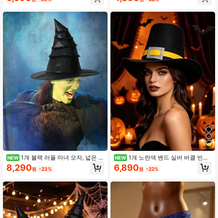
즈, 할로윈 의상 액세서리, 접이식 뾰
디자인, 라인스톤 사각 버클 정교한 장
족 모자, 파티, 가면무도회 및 테마 행
식, 부드러운 피부 친화적 소재; 할로
사에 적합, 선명한 보라색 마법사 모자
윈 파티, 마녀 코스프레, 테마 파티, 휴
- 넓은 챙 펠트 마녀 의상 모자, 할로
일 무대 의상, 성인용 범용 분위기 코
윈, 역할극, 마법 테마 파티에 적합, 원
스튬 액세서리용으로 특별히 디자인
사이즈 성인 보라색 마녀 모자, 11.81
됨
인치 높이 뾰족 펠트 마법사 모자, 악
마 마녀 역할극, 할로윈 및 판타지 테
마 행사에 완벽
1개 블랙 러플 마녀 모자, 넓은 챙
1개 노란색 밴드 실버 버클 빈티
NEW
NEW
반짝이는 뾰족한 마법사 모자, 여성 할
지 청교도 탑 모자, 유럽 빈티지 분위
8,290
6,890
원
-23%
원
-22%
로윈 의상 액세서리, 할로윈 메이크업,
기를 연출하며 휴일 의상 스타일을 쉽
의상 공연, 고딕 파티 의상, 할로윈 카
게 향상시킵니다; 추수감사절 축제, 할
니발 역할극, 로리타 의상 액세서리에
로윈 파티, 빈티지 테마 코스프레, 무
적합, 반짝이는 러플 블랙 마녀 넓은
대 공연 및 사진 촬영에 적합하며, 성
챙 모자, 할로윈 파티 역할극, 마법사
인과 청소년이 휴일 드레스업에 착용
의상 액세서리
할 수 있습니다