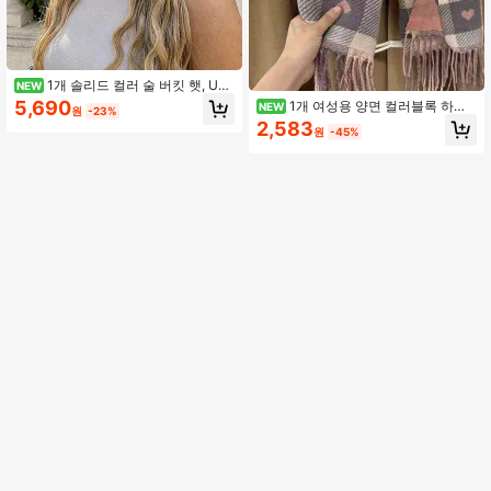
1개 솔리드 컬러 술 버킷 햇, UV
NEW
차단 선햇, 해변 휴가, 여행 및 일상 스
5,690
1개 여성용 양면 컬러블록 하트
NEW
원
-23%
트리트웨어에 완벽
체크 태슬 인조 캐시미어 스카프, 미니
2,583
원
-45%
멀리스트 귀여운, 가을/겨울에 적합,
다용도, 따뜻한 숄 스카프, 이중 용도,
일상 착용에 적합, 휴일 선물