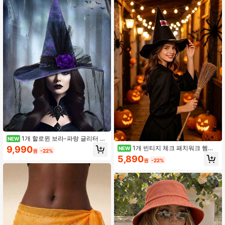
윈 파티.마녀 코스프레.테마 모임.무대
공연용 성인용 다용도 홀리데이 액세
서리
1개 할로윈 보라-파랑 글리터 그
NEW
라데이션 마녀 뾰족 모자, 스팽글, 검
9,990
1개 빈티지 체크 패치워크 헴프
NEW
원
-22%
은 깃털 및 3D 보라 장미로 장식, 얼굴
로프 마법사 뾰족 모자, 영국 시골 분
5,890
용 폴카 도트 시어 메쉬 베일과 매칭,
원
-22%
위기를 연출하며 머리 모양과 의상 레
어두운 몽환적인 분위기, 튼튼한 모양
이어링을 돋보이게 합니다; 할로윈 파
으로 붕괴 방지, 여성용 디자인, 할로
티, 마법 테마 코스프레, 놀이공원 활
윈 파티, 마녀 테마 코스프레, 가면무
동, 사진 촬영, 성인 남녀, 청소년 휴일
도회, 유령의 집 의상, 무대 공연, 휴일
역할극에 적합
분위기 사진 촬영에 적합, 눈길을 끄는
휴일 액세서리