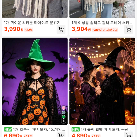
1개 귀여운 & 카툰 마이야르 분위기 스
1개 여성용 솔리드 컬러 모헤어 스카
카프, 새로운 가을/겨울 인조 캐시미어
프, 가을/겨울 신상 1피스 칼라 한국 버
3,990
3,904
원
-22%
원
-30%
마지막 2일
따뜻하고 부드러운 여성용 스카프, 일
전 프리미엄 두꺼운 따뜻한 숄
상, 출퇴근, 휴일 선물 액세서리
5
1개 초록색 마녀 모자, 15.74인치
1개 블랙 벨벳 마녀 모자, 곡선형
NEW
NEW
넓은 챙 펠트 마법사 모자, 성인 사이
챙, 부드러운 주름진 모양 조절 가능
6,690
4,890
원
-23%
원
-22%