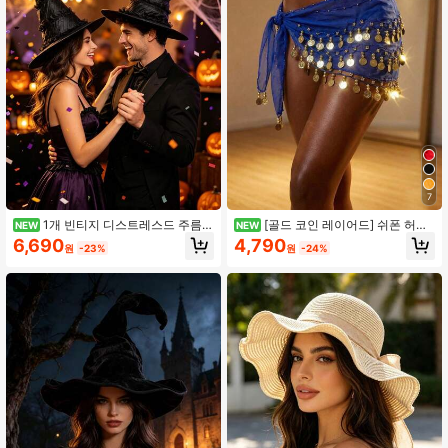
7
1개 빈티지 디스트레스드 주름
[골드 코인 레이어드] 쉬폰 허리
NEW
NEW
레이스 트림 마녀 뾰족 모자, 어두운
체인, 보헤미안 스타일 이국적인 허리
6,690
4,790
원
-23%
원
-24%
분위기의 텍스처드 패브릭, 변형에 강
장식, 파티 & 휴일 레이어링 액세서리,
한 견고한 모양, 정교한 장인 정신; 할
반짝이는 슬림 허리 벨트, 인스 스타일
로윈 파티, 마녀 코스프레, 테마 볼, 휴
일 무대 의상, 성인용 범용 휴일 액세
서리에 적합