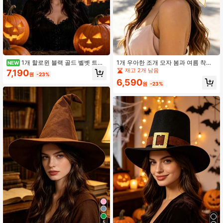
1개 할로윈 블랙 골드 벨벳 트위
1개 우아한 조개 모자 봄과 여름 착용
NEW
스트 뾰족한 마녀 모자, 주름진 질감
에 적합, 야외 활동, 해변, 여행 및 휴가
재고 2개 남음
7,190
원
-23%
빈티지 품질, 넓은 챙 구조적 핏, 유니
에 완벽합니다. 이 모자는 자외선 차
6,590
섹스 다용도 의상 액세서리, 할로윈 테
단, 통기성, 흡습성, 다기능성 및 휴대
원
-23%
마 파티, 마녀 마법사 코스프레, 다크
성을 특징으로 합니다.
스타일 가면무도회, 탈출방 유령의 집
룩, 드라마 무대 공연, 분위기 있는 휴
일 사진 촬영에 적합, 호박 성 장면과
잘 어울려 뛰어난 분위기를 연출하는
인기 있는 올매치 역할극 액세서리
5