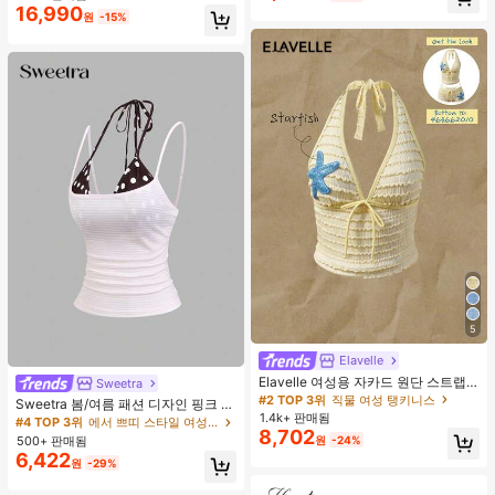
16,990
원
-15%
5
Elavelle
Elavelle 여성용 자카드 원단 스트랩
Sweetra
불가사리 장식 홀터 탑, 봄/여름에 적
#2 TOP 3위
직물 여성 탱키니스
Sweetra 봄/여름 패션 디자인 핑크 스
합 (탑만 포함, 반바지 미포함)
1.4k+ 판매됨
트라이프 브라운 폴카 도트 스파게티
#4 TOP 3위
에서 쁘띠 스타일 여성 상의, 블라우스 & 티
8,702
스트랩 2 In 1 스위트 걸리시 비치 로
500+ 판매됨
원
-24%
맨틱 휴가 스타일 여성용 캐미 탱크 탑
6,422
원
-29%