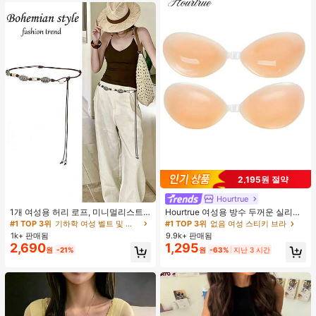
2,195원 절약
Hourtrue
#1 TOP 3위
기하학 여성 벨트 및 벨트 액세서리
거의 매진!
1개 여성용 허리 로프, 미니멀리스트
Hourtrue 여성용 방수 두꺼운 실리콘
보헤미안 패션 매듭 허리 벨트, 드레
가슴 페탈, 작은 가슴 리프트업 & 푸시
#1 TOP 3위
#1 TOP 3위
기하학 여성 벨트 및 벨트 액세서리
기하학 여성 벨트 및 벨트 액세서리
#1 TOP 3위
없음 여성 스티키 브라
스, 캐주얼 팬츠와 함께 일상 착용에
인용, 웨딩 촬영 및 들러리용
1k+ 판매됨
9.9k+ 판매됨
거의 매진!
거의 매진!
적합한 장식용 허리 액세서리
2,690
1,295
#1 TOP 3위
기하학 여성 벨트 및 벨트 액세서리
원
-21%
원
-63%
지난 3 시간
거의 매진!