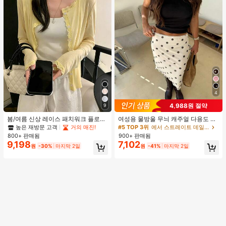
4
4,988원 절약
9
봄/여름 신상 레이스 패치워크 플로럴
여성용 물방울 무늬 캐주얼 다용도 데
트림 소프트 니트 가디건 경량 재킷 탑
이트 & 외출 A라인 스커트 봄
높은 재방문 고객
거의 매진!
#5 TOP 3위
에서 스트레이트 데일리 스커트
여성용, 코티지코어 옐로우
800+ 판매됨
900+ 판매됨
9,198
7,102
원
-30%
마지막 2일
원
-41%
마지막 2일