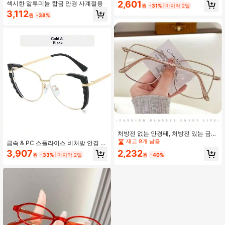
안경, 패션 캐주얼 플레인 렌즈, 유럽
2,601
섹시한 알루미늄 합금 안경 사계절용
원
-31%
마지막 2일
및 미국 스타일, 크로스보더 인플루언
3,112
서 아이웨어
원
-38%
처방전 없는 안경테, 처방전 있는 금속
안경테, 큰 얼굴 슬림화 근시/평면 안
재고 9개 남음
금속 & PC 스플라이스 비처방 안경 여
경
성 패션 INS 안경 스프링 템플, 유럽 &
3,907
2,232
원
-33%
마지막 2일
원
-40%
미국 캣아이 안경테