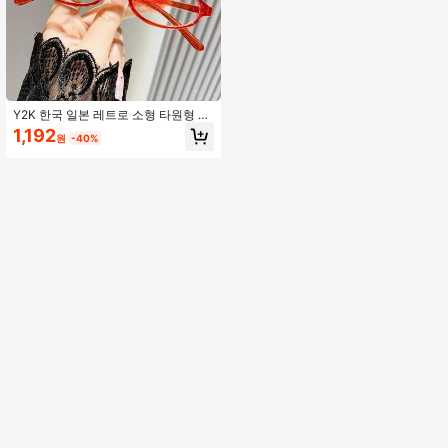
Y2K 한국 일본 레트로 소형 타원형 안
경테 여성 학생용, 개인화된 애니메이
1,192
원
-40%
션 스타일 도수 없는 안경