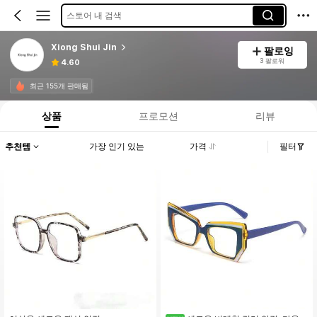
스토어 내 검색
Xiong Shui Jin
팔로잉
3 팔로워
4.60
최근 155개 판매됨
상품
프로모션
리뷰
추천템
가장 인기 있는
가격
필터