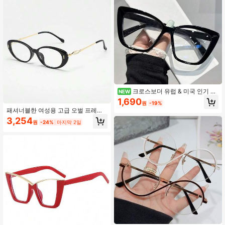
크로스보더 유럽 & 미국 인기 판
NEW
매 오버사이즈 스퀘어 프레임 안경, IN
1,690
원
-19%
S 패션 중공 템플 디자인
패셔너블한 여성용 고급 오벌 프레임
캣아이 안경
3,254
원
-24%
마지막 2일