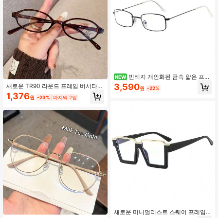
빈티지 개인화된 금속 얇은 프레
NEW
임 직사각형 안경 프레임 유니섹스 미
3,590
새로운 TR90 라운드 프레임 버서타일
원
-22%
니멀리스트
패션 안경
1,376
원
-23%
마지막 2일
새로운 미니멀리스트 스퀘어 프레임