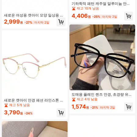
기하학적 패턴 캐주얼 알루미늄 안경,
사계절용
재고 10개 남음
4,406
새로운 여성용 캣아이 모양 일상용 버
원
-25%
마지막 2일
서타일 안경 패션 메탈 프레임 유럽 &
2,999
원
-27%
마지막 2일
미국 개인화된 안경
도매용 플레인 렌즈 안경, 초경량 유니
섹스 아이웨어
재고 4개 남음
새로운 캣아이 안경 패션 라인스톤 장
식
재고 5개 남음
1,574
원
-21%
마지막 2일
3,790
원
-24%