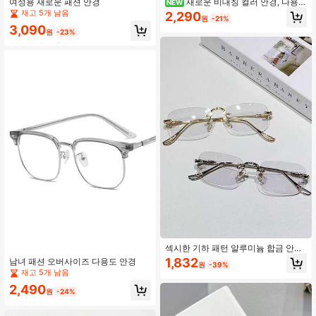
여성용 새로운 패션 안경
새로운 비대칭 컬러 안경, 다용도
NEW
패션 고급 스타일 인스 플레인 렌즈 프
재고 5개 남음
2,290
원
-21%
레임
3,090
원
-23%
섹시한 기하 패턴 알루미늄 합금 안경,
사계절용
1,832
남녀 패션 오버사이즈 다용도 안경
원
-39%
재고 5개 남음
2,490
원
-24%