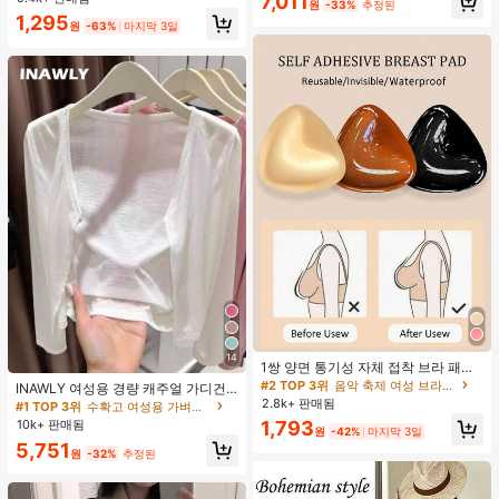
7,011
원
-33%
추정된
1,295
원
-63%
마지막 3일
14
1쌍 양면 통기성 자체 접착 브라 패드,
두꺼워진 삼각형 푸쉬업 디자인, 재사
#2 TOP 3위
음악 축제 여성 브라 액세서리
INAWLY 여성용 경량 캐주얼 가디건,
용 가능, 보이지 않는 비키니 브라 삽
여름
2.8k+ 판매됨
#1 TOP 3위
수확고 여성용 가벼운 카디건
입물, 수영에 적합
10k+ 판매됨
1,793
원
-42%
마지막 3일
5,751
원
-32%
추정된