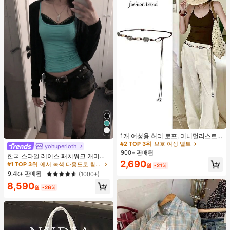
#2 TOP 3위
보호 여성 벨트
거의 매진!
1개 여성용 허리 로프, 미니멀리스트
보헤미안 패션 매듭 허리 벨트, 드레
#2 TOP 3위
#2 TOP 3위
보호 여성 벨트
보호 여성 벨트
yohuperloth
#1 TOP 3위
에서 녹색 다용도로 활용 가능한 데일리 탑
스, 캐주얼 팬츠와 함께 일상 착용에
900+ 판매됨
거의 매진!
거의 매진!
거의 매진!
한국 스타일 레이스 패치워크 캐미솔
적합한 장식용 허리 액세서리
#2 TOP 3위
보호 여성 벨트
2,690
탱크 탑, Y2K 에스테틱, 스트리트웨어
#1 TOP 3위
#1 TOP 3위
에서 녹색 다용도로 활용 가능한 데일리 탑
에서 녹색 다용도로 활용 가능한 데일리 탑
원
-21%
캐주얼 여름
거의 매진!
거의 매진!
거의 매진!
9.4k+ 판매됨
(1000+)
#1 TOP 3위
에서 녹색 다용도로 활용 가능한 데일리 탑
8,590
원
-26%
거의 매진!