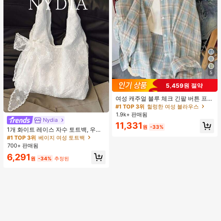
5
5,459원 절약
여성 캐주얼 블루 체크 긴팔 버튼 프론
트 폴리에스터 셔츠, 레귤러 핏, 봄 의
#1 TOP 3위
헐렁한 여성 블라우스
류, 편안한 스타일
1.9k+ 판매됨
Nydia
#1 TOP 3위
베이지 여성 토트백
11,331
원
-33%
거의 매진!
1개 화이트 레이스 자수 토트백, 우아
한 리본 숄더백, 로맨틱 대용량 여성
#1 TOP 3위
#1 TOP 3위
베이지 여성 토트백
베이지 여성 토트백
데일리 쇼핑 여행 핸드백
700+ 판매됨
거의 매진!
거의 매진!
#1 TOP 3위
베이지 여성 토트백
6,291
원
-34%
추정된
거의 매진!