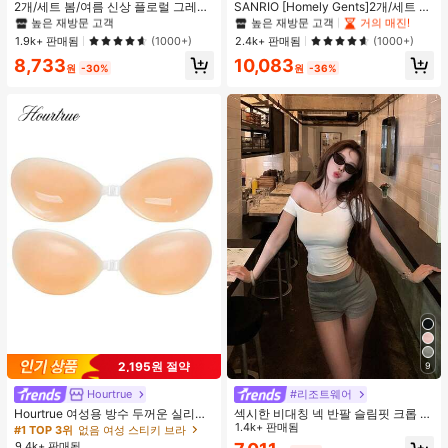
#2 TOP 3위
#2 TOP 3위
에서 피부 친화적 여성 상의, 블라우스 & 티
에서 피부 친화적 여성 상의, 블라우스 & 티
#1 TOP 3위
#1 TOP 3위
프라이드 월 여성 파자마 세트
프라이드 월 여성 파자마 세트
2개/세트 봄/여름 신상 플로럴 그레이
SANRIO [Homely Gents]2개/세트 여
+ 블랙 반팔 티셔츠, 여성 슬림핏 솔리
성 프린트 라펠 반팔 버튼 포켓 상의
높은 재방문 고객
높은 재방문 고객
높은 재방문 고객
높은 재방문 고객
거의 매진!
거의 매진!
드 컬러 언더셔츠 캐주얼
및 보우 반바지 잠옷 세트, 캐주얼 홈
#2 TOP 3위
에서 피부 친화적 여성 상의, 블라우스 & 티
#1 TOP 3위
프라이드 월 여성 파자마 세트
1.9k+ 판매됨
2.4k+ 판매됨
(1000+)
(1000+)
웨어, 봄/여름에 적합
높은 재방문 고객
높은 재방문 고객
거의 매진!
8,733
10,083
원
-30%
원
-36%
2,195원 절약
9
Hourtrue
#리조트웨어
Hourtrue 여성용 방수 두꺼운 실리콘
섹시한 비대칭 넥 반팔 슬림핏 크롭 탑
가슴 페탈, 작은 가슴 리프트업 & 푸시
화이트 여름
1.4k+ 판매됨
#1 TOP 3위
없음 여성 스티키 브라
인용, 웨딩 촬영 및 들러리용
9.4k+ 판매됨