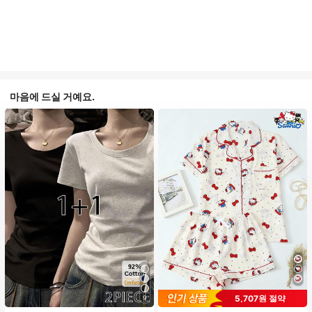
마음에 드실 거예요.
#2 TOP 3위
에서 피부 친화적 여성 상의, 블라우스 & 티
#1 TOP 3위
프라이드 월 여성 파자마 세트
5,707원 절약
9
높은 재방문 고객
높은 재방문 고객
거의 매진!