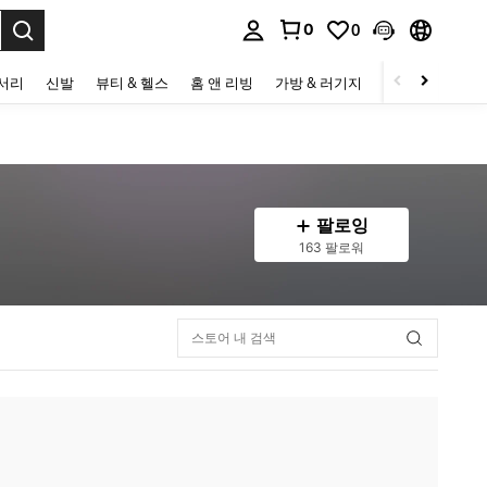
0
0
to select.
세서리
신발
뷰티 & 헬스
홈 앤 리빙
가방 & 러기지
스포츠 & 아웃
팔로잉
163 팔로워