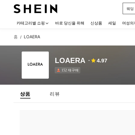
웨딩
Use up
카테고리별 쇼핑
바로 당신을 위해
신상품
세일
여성의
홈
LOAERA
/
LOAERA
4.97
152 재구매
상품
리뷰