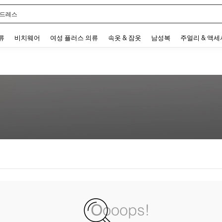
 드레스
 and down arrow keys to navigate search 최근 검색어 and 검색 후 발견. Press Enter 
류
비치웨어
여성 플러스 의류
속옷 & 잠옷
남성복
주얼리 & 액