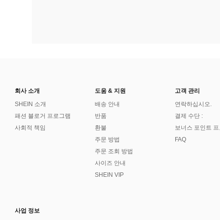
회사 소개
도움 & 지원
고객 관리
SHEIN 소개
배송 안내
연락하십시오.
패션 블로거 프로그램
반품
결제 수단 :
사회적 책임
환불
보너스 포인트 
주문 방법
FAQ
주문 조회 방법
사이즈 안내
SHEIN VIP
사업 정보