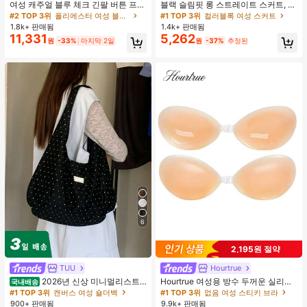
여성 캐주얼 블루 체크 긴팔 버튼 프론
블랙 슬림핏 롱 스트레이트 스커트, 여
트 폴리에스터 셔츠, 레귤러 핏, 봄 의
성 패션 폴리에스터 캐주얼 파티 스커
#2 TOP 3위
폴리에스터 여성 블라우스
#1 TOP 3위
컬러블록 여성 스커트
류, 편안한 스타일
트, 다용도 및 귀여운, 일상 착용에 적
1.8k+ 판매됨
1.4k+ 판매됨
합, 여름 휴가. 해변, 음악 축제 및 여름
11,331
5,262
원
-33%
마지막 2일
원
-37%
추정된
휴가에 완벽, 90년대
6
2,195원 절약
TUU
Hourtrue
2026년 신상 미니멀리스트
Hourtrue 여성용 방수 두꺼운 실리콘
국내배송
도트 캔버스 토트백, 대용량 캐주얼 다
가슴 페탈, 작은 가슴 리프트업 & 푸시
#1 TOP 3위
캔버스 여성 숄더백
#1 TOP 3위
없음 여성 스티키 브라
용도 통근 숄더 핸드백
인용, 웨딩 촬영 및 들러리용
900+ 판매됨
9.9k+ 판매됨