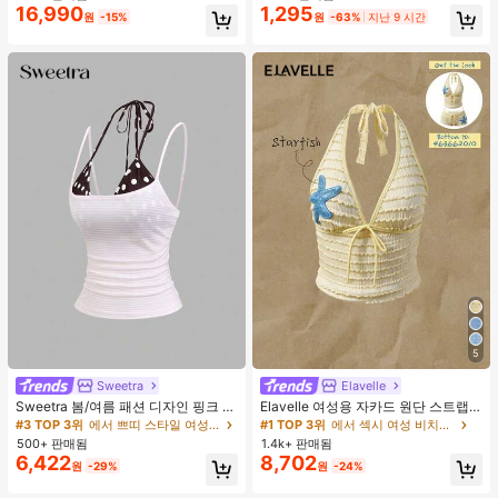
16,990
1,295
원
-15%
원
-63%
지난 9 시간
5
Sweetra
Elavelle
Sweetra 봄/여름 패션 디자인 핑크 스
Elavelle 여성용 자카드 원단 스트랩
트라이프 브라운 폴카 도트 스파게티
불가사리 장식 홀터 탑, 봄/여름에 적
#3 TOP 3위
에서 쁘띠 스타일 여성 상의, 블라우스 & 티
#1 TOP 3위
에서 섹시 여성 비치웨어
스트랩 2 In 1 스위트 걸리시 비치 로
합 (탑만 포함, 반바지 미포함)
500+ 판매됨
1.4k+ 판매됨
맨틱 휴가 스타일 여성용 캐미 탱크 탑
6,422
8,702
원
-29%
원
-24%