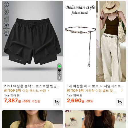
4
#1 TOP 3위
여성 액티브 바텀
#1 TOP 3위
기하학 여성 벨트 및 벨트 액세서리
높은 재방문 고객
거의 매진!
2 in 1 여성용 블랙 드로스트링 밴딩
1개 여성용 허리 로프, 미니멀리스트
허리 곡선 밑단 캐주얼 러닝 트레이닝
보헤미안 패션 매듭 허리 벨트, 드레
#1 TOP 3위
#1 TOP 3위
여성 액티브 바텀
여성 액티브 바텀
#1 TOP 3위
#1 TOP 3위
기하학 여성 벨트 및 벨트 액세서리
기하학 여성 벨트 및 벨트 액세서리
운동 반바지
스, 캐주얼 팬츠와 함께 일상 착용에
1k+ 판매됨
1k+ 판매됨
높은 재방문 고객
높은 재방문 고객
거의 매진!
거의 매진!
적합한 장식용 허리 액세서리
7,387
2,690
#1 TOP 3위
여성 액티브 바텀
#1 TOP 3위
기하학 여성 벨트 및 벨트 액세서리
원
-36%
추정된
원
-21%
높은 재방문 고객
거의 매진!