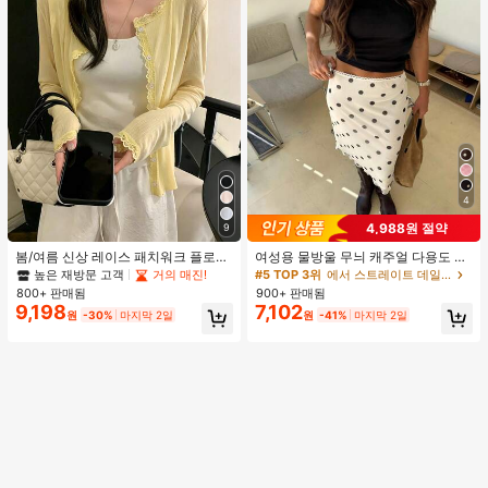
4
4,988원 절약
9
봄/여름 신상 레이스 패치워크 플로럴
여성용 물방울 무늬 캐주얼 다용도 데
트림 소프트 니트 가디건 경량 재킷 탑
이트 & 외출 A라인 스커트 봄
높은 재방문 고객
거의 매진!
#5 TOP 3위
에서 스트레이트 데일리 스커트
여성용, 코티지코어 옐로우
800+ 판매됨
900+ 판매됨
9,198
7,102
원
-30%
마지막 2일
원
-41%
마지막 2일