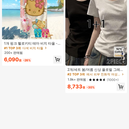
#1 TOP 3위
다색 비치 타월
거의 매진!
1개 핑크 헬로키티 테마 비치 타올 -
해변, 수영, 야외 캠핑 및 여행을 위해
#1 TOP 3위
#1 TOP 3위
다색 비치 타월
다색 비치 타월
디자인된 필수 카툰 테마 아이템. 이
200+ 판매됨
거의 매진!
거의 매진!
오버사이즈 비치 타올은 흡수력이 뛰
#1 TOP 3위
다색 비치 타월
6,090
어나고 빠르게 건조되어 여행, 수영장
원
-26%
9
거의 매진!
놀이 또는 가정 목욕에 이상적인 선택
#2 TOP 3위
에서 피부 친화적 여성 상의, 블라우스 & 티
입니다.
높은 재방문 고객
40+ 명 "여름옷"
2개/세트 봄/여름 신상 플로럴 그레이
+ 블랙 반팔 티셔츠, 여성 슬림핏 솔리
#2 TOP 3위
#2 TOP 3위
에서 피부 친화적 여성 상의, 블라우스 & 티
에서 피부 친화적 여성 상의, 블라우스 & 티
드 컬러 언더셔츠 캐주얼
높은 재방문 고객
높은 재방문 고객
40+ 명 "여름옷"
40+ 명 "여름옷"
1.9k+ 판매됨
(1000+)
#2 TOP 3위
에서 피부 친화적 여성 상의, 블라우스 & 티
8,733
원
-30%
높은 재방문 고객
40+ 명 "여름옷"