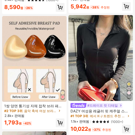
#1 TOP 3위
에서 녹색 다용도로 활용 가능한 데일리 탑
#1 TOP 3위
베이지 여성 토트백
5,942
8,590
원
-38%
추정된
원
-26%
30+ 명 "좋은 원단 소재"
거의 매진!
33
#드레이프 컷 디테일
#1 TOP 3위
에서 K-J 트렌드 추천 상품 여성 아우터웨어
1쌍 양면 통기성 자체 접착 브라 패드,
두꺼워진 삼각형 푸쉬업 디자인, 재사
2.2k+ 명 "좋은 원단 소재"
#2 TOP 3위
음악 축제 여성 브라 액세서리
DAZY 여성용 레귤러 핏 캐주얼 스포
용 가능, 보이지 않는 비키니 브라 삽
츠 지퍼업 봄버 재킷, 봄, 가을 여성 의
2.8k+ 판매됨
#1 TOP 3위
#1 TOP 3위
에서 K-J 트렌드 추천 상품 여성 아우터웨어
에서 K-J 트렌드 추천 상품 여성 아우터웨어
입물, 수영에 적합
류 여성 코트
2.2k+ 명 "좋은 원단 소재"
2.2k+ 명 "좋은 원단 소재"
1.1k+ 판매됨
1,793
(1000+)
원
-42%
#1 TOP 3위
에서 K-J 트렌드 추천 상품 여성 아우터웨어
10,022
원
-37%
추정된
2.2k+ 명 "좋은 원단 소재"