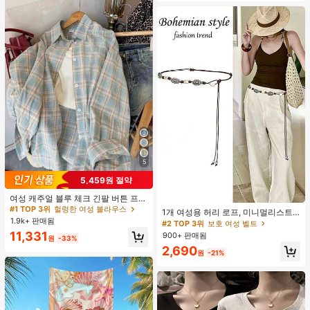
5
5,459원 절약
#1 TOP 3위
헐렁한 여성 블라우스
110+ 명 "예쁨"
여성 캐주얼 블루 체크 긴팔 버튼 프론
#2 TOP 3위
보호 여성 벨트
트 폴리에스터 셔츠, 레귤러 핏, 봄 의
#1 TOP 3위
#1 TOP 3위
헐렁한 여성 블라우스
헐렁한 여성 블라우스
거의 매진!
1개 여성용 허리 로프, 미니멀리스트
류, 편안한 스타일
1.9k+ 판매됨
110+ 명 "예쁨"
110+ 명 "예쁨"
보헤미안 패션 매듭 허리 벨트, 드레
#2 TOP 3위
#2 TOP 3위
보호 여성 벨트
보호 여성 벨트
스, 캐주얼 팬츠와 함께 일상 착용에
#1 TOP 3위
헐렁한 여성 블라우스
11,331
900+ 판매됨
거의 매진!
거의 매진!
원
-33%
적합한 장식용 허리 액세서리
110+ 명 "예쁨"
#2 TOP 3위
보호 여성 벨트
2,690
원
-21%
거의 매진!