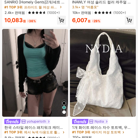
높은 재방문 고객
거의 매진!
SANRIO [Homely Gents]2개/세트 여
INAWLY 여성 솔리드 컬러 캐주얼 얇
성 프린트 라펠 반팔 버튼 포켓 상의
은 가디건, 봄/여름
3.1k+ 명 "여름옷"
#1 TOP 3위
#1 TOP 3위
프라이드 월 여성 파자마 세트
프라이드 월 여성 파자마 세트
및 보우 반바지 잠옷 세트, 캐주얼 홈
높은 재방문 고객
높은 재방문 고객
거의 매진!
거의 매진!
2.4k+ 판매됨
10k+ 판매됨
(1000+)
(1000+)
웨어, 봄/여름에 적합
#1 TOP 3위
프라이드 월 여성 파자마 세트
10,083
6,007
원
-36%
원
-29%
높은 재방문 고객
거의 매진!
yohuperloth
Nydia
#1 TOP 3위
에서 녹색 다용도로 활용 가능한 데일리 탑
#1 TOP 3위
베이지 여성 토트백
30+ 명 "좋은 원단 소재"
거의 매진!
한국 스타일 레이스 패치워크 캐미솔
1개 화이트 레이스 자수 토트백, 우아
탱크 탑, Y2K 에스테틱, 스트리트웨어
한 리본 숄더백, 로맨틱 대용량 여성
#1 TOP 3위
#1 TOP 3위
에서 녹색 다용도로 활용 가능한 데일리 탑
에서 녹색 다용도로 활용 가능한 데일리 탑
#1 TOP 3위
#1 TOP 3위
베이지 여성 토트백
베이지 여성 토트백
캐주얼 여름
데일리 쇼핑 여행 핸드백
700+ 판매됨
30+ 명 "좋은 원단 소재"
30+ 명 "좋은 원단 소재"
거의 매진!
거의 매진!
9.4k+ 판매됨
(1000+)