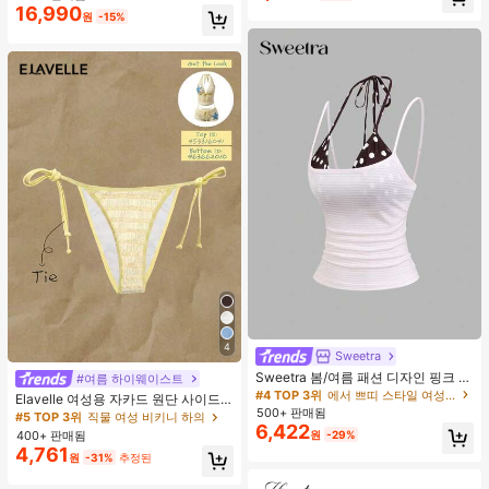
16,990
원
-15%
4
Sweetra
Sweetra 봄/여름 패션 디자인 핑크 스
#여름 하이웨이스트
트라이프 브라운 폴카 도트 스파게티
#4 TOP 3위
에서 쁘띠 스타일 여성 상의, 블라우스 & 티
Elavelle 여성용 자카드 원단 사이드
스트랩 2 In 1 스위트 걸리시 비치 로
500+ 판매됨
타이 비키니 하의, 봄/여름
#5 TOP 3위
직물 여성 비키니 하의
맨틱 휴가 스타일 여성용 캐미 탱크 탑
6,422
400+ 판매됨
원
-29%
4,761
원
-31%
추정된