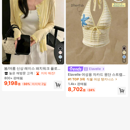
9
5
봄/여름 신상 레이스 패치워크 플로럴
Elavelle
트림 소프트 니트 가디건 경량 재킷 탑
높은 재방문 고객
거의 매진!
Elavelle 여성용 자카드 원단 스트랩
여성용, 코티지코어 옐로우
800+ 판매됨
불가사리 장식 홀터 탑, 봄/여름에 적
#1 TOP 3위
직물 여성 탱키니스
9,198
합 (탑만 포함, 반바지 미포함)
1.4k+ 판매됨
원
-30%
마지막 2일
8,702
원
-24%