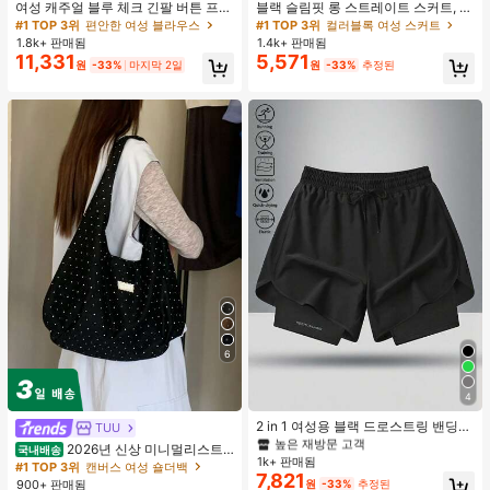
여성 캐주얼 블루 체크 긴팔 버튼 프론
블랙 슬림핏 롱 스트레이트 스커트, 여
트 폴리에스터 셔츠, 레귤러 핏, 봄 의
성 패션 폴리에스터 캐주얼 파티 스커
#1 TOP 3위
편안한 여성 블라우스
#1 TOP 3위
컬러블록 여성 스커트
류, 편안한 스타일
트, 다용도 및 귀여운, 일상 착용에 적
1.8k+ 판매됨
1.4k+ 판매됨
합, 여름 휴가. 해변, 음악 축제 및 여름
11,331
5,571
원
-33%
마지막 2일
원
-33%
추정된
휴가에 완벽, 90년대
6
#1 TOP 3위
여성 액티브 바텀
4
높은 재방문 고객
#1 TOP 3위
#1 TOP 3위
여성 액티브 바텀
여성 액티브 바텀
2 in 1 여성용 블랙 드로스트링 밴딩
TUU
허리 곡선 밑단 캐주얼 러닝 트레이닝
높은 재방문 고객
높은 재방문 고객
2026년 신상 미니멀리스트
국내배송
운동 반바지
1k+ 판매됨
#1 TOP 3위
여성 액티브 바텀
도트 캔버스 토트백, 대용량 캐주얼 다
#1 TOP 3위
캔버스 여성 숄더백
7,821
용도 통근 숄더 핸드백
높은 재방문 고객
900+ 판매됨
원
-33%
추정된