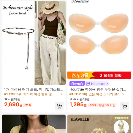
2,195원 절약
Hourtrue
#1 TOP 3위
기하학 여성 벨트 및 벨트 액세서리
거의 매진!
1개 여성용 허리 로프, 미니멀리스트
Hourtrue 여성용 방수 두꺼운 실리콘
보헤미안 패션 매듭 허리 벨트, 드레
가슴 페탈, 작은 가슴 리프트업 & 푸시
#1 TOP 3위
#1 TOP 3위
기하학 여성 벨트 및 벨트 액세서리
기하학 여성 벨트 및 벨트 액세서리
#1 TOP 3위
없음 여성 스티키 브라
스, 캐주얼 팬츠와 함께 일상 착용에
인용, 웨딩 촬영 및 들러리용
1k+ 판매됨
9.9k+ 판매됨
거의 매진!
거의 매진!
적합한 장식용 허리 액세서리
2,690
1,295
#1 TOP 3위
기하학 여성 벨트 및 벨트 액세서리
원
-21%
원
-63%
지난 10 시간
거의 매진!