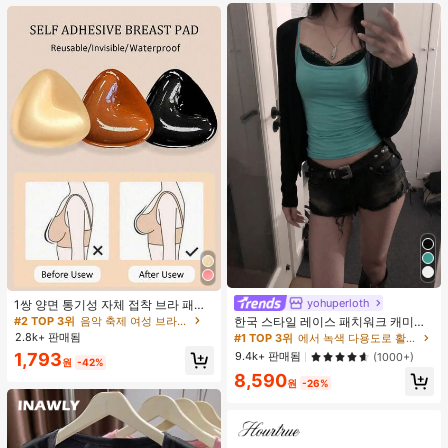
트 잠옷 세트 잠옷 반바지 세트 투피스
잠옷 세트 여성용 여름 세트 도트 반바
지 세트 여성용 잠옷 세트 반바지 잠옷
세트 여성용 투피스 여름 라운지 세트
yohuperloth
#1 TOP 3위
에서 녹색 다용도로 활용 가능한 데일리 탑
1쌍 양면 통기성 자체 접착 브라 패드,
두꺼워진 삼각형 푸쉬업 디자인, 재사
거의 매진!
#2 TOP 3위
음악 축제 여성 브라 액세서리
한국 스타일 레이스 패치워크 캐미솔
용 가능, 보이지 않는 비키니 브라 삽
탱크 탑, Y2K 에스테틱, 스트리트웨어
2.8k+ 판매됨
#1 TOP 3위
#1 TOP 3위
에서 녹색 다용도로 활용 가능한 데일리 탑
에서 녹색 다용도로 활용 가능한 데일리 탑
입물, 수영에 적합
캐주얼 여름
거의 매진!
거의 매진!
9.4k+ 판매됨
1,793
(1000+)
원
-42%
#1 TOP 3위
에서 녹색 다용도로 활용 가능한 데일리 탑
8,590
원
-26%
거의 매진!