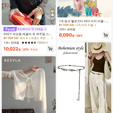
#1 TOP 3위
다색 비치 타월
거의 매진!
1개 핑크 헬로키티 테마 비치 타올 -
32
해변, 수영, 야외 캠핑 및 여행을 위해
#1 TOP 3위
#1 TOP 3위
다색 비치 타월
다색 비치 타월
디자인된 필수 카툰 테마 아이템. 이
#드레이프 컷 디테일
200+ 판매됨
거의 매진!
거의 매진!
오버사이즈 비치 타올은 흡수력이 뛰
DAZY 여성용 레귤러 핏 캐주얼 스포
#1 TOP 3위
다색 비치 타월
6,090
어나고 빠르게 건조되어 여행, 수영장
원
-26%
츠 지퍼업 봄버 재킷, 봄, 가을 여성 의
#1 TOP 3위
에서 K-J 트렌드 추천 상품 여성 아우터웨어
거의 매진!
놀이 또는 가정 목욕에 이상적인 선택
류 여성 코트
입니다.
1.1k+ 판매됨
(1000+)
10,022
원
-37%
추정된
#1 TOP 3위
기하학 여성 벨트 및 벨트 액세서리