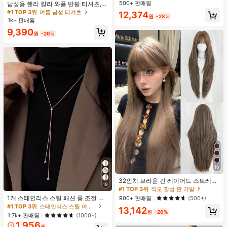
트니스 및 기타 여름 우아한 행사에 적
500+ 판매됨
남성용 헨리 칼라 와플 반팔 티셔츠,
거의 매진!
거의 매진!
합
가볍고 통기성이 좋은 기본 티, 미국
#1 TOP 3위
여름 남성 티셔츠
#1 TOP 3위
에서 등이 없는 여성 투피스 의상
12,374
원
-28%
미니멀리스트 스타일, 올 시즌
1k+ 판매됨
거의 매진!
9,390
원
-26%
10
#1 TOP 3위
직모 합성 짠 가발
거의 매진!
32인치 브라운 긴 레이어드 스트레이
19
트 가발 걸 - 앞머리 있는 우아한 가발
#1 TOP 3위
스테인리스 스틸 여성 목걸이
#1 TOP 3위
#1 TOP 3위
직모 합성 짠 가발
직모 합성 짠 가발
- 어두운 뿌리, 자연스러운 풍성하고
거의 매진!
1개 스테인리스 스틸 패션 롱 조절 가
거의 매진!
거의 매진!
900+ 판매됨
(500+)
매우 부드러운 합성 내열 섬유 전체 기
능 목걸이, 여성을 위한 미니멀리스트
#1 TOP 3위
#1 TOP 3위
스테인리스 스틸 여성 목걸이
스테인리스 스틸 여성 목걸이
#1 TOP 3위
직모 합성 짠 가발
13,142
계 헤어 가발 걸 일상, 음악 축제 파티,
하이엔드 뱀 뼈 체인 목걸이, 퇴색 방
원
-26%
거의 매진!
거의 매진!
1.7k+ 판매됨
(1000+)
거의 매진!
코스프레 애니메이션 사용, 친구 선물
지
1,956
#1 TOP 3위
스테인리스 스틸 여성 목걸이
원