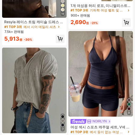
거의 매진!
1개 여성용 허리 로프, 미니멀리스트
보헤미안 패션 매듭 허리 벨트, 드레
#1 TOP 3위
#1 TOP 3위
기하학 여성 벨트 및 벨트 액세서리
기하학 여성 벨트 및 벨트 액세서리
스, 캐주얼 팬츠와 함께 일상 착용에
19
900+ 판매됨
거의 매진!
거의 매진!
적합한 장식용 허리 액세서리
#1 TOP 3위
기하학 여성 벨트 및 벨트 액세서리
2,690
Resyla 레이스 트림 캐미솔 드레스 커
원
-21%
버 업, 여성용 긴소매 니트 시어 커버
거의 매진!
#1 TOP 3위
에서 시어 데일리 셔츠
업 탑, 여름
7.5k+ 판매됨
5,913
원
-30%
9
NOIRLYN
#1 TOP 3위
에서 등이 없는 여성 투피스 의상
거의 매진!
여성 섹시 스포츠 캐주얼 세트, V넥 상
7
의와 타이트 반바지 포함, 달리기, 피
#1 TOP 3위
#1 TOP 3위
에서 등이 없는 여성 투피스 의상
에서 등이 없는 여성 투피스 의상