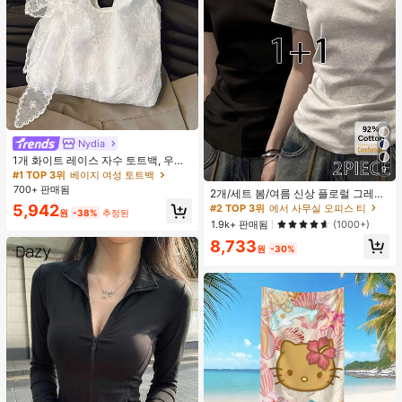
Nydia
#1 TOP 3위
베이지 여성 토트백
거의 매진!
1개 화이트 레이스 자수 토트백, 우아
9
한 리본 숄더백, 로맨틱 대용량 여성
#1 TOP 3위
#1 TOP 3위
베이지 여성 토트백
베이지 여성 토트백
#2 TOP 3위
에서 사무실 오피스 티
데일리 쇼핑 여행 핸드백
700+ 판매됨
거의 매진!
거의 매진!
높은 재방문 고객
2개/세트 봄/여름 신상 플로럴 그레이
+ 블랙 반팔 티셔츠, 여성 슬림핏 솔리
#1 TOP 3위
베이지 여성 토트백
5,942
#2 TOP 3위
#2 TOP 3위
에서 사무실 오피스 티
에서 사무실 오피스 티
원
-38%
추정된
드 컬러 언더셔츠 캐주얼
거의 매진!
높은 재방문 고객
높은 재방문 고객
1.9k+ 판매됨
(1000+)
#2 TOP 3위
에서 사무실 오피스 티
8,733
원
-30%
높은 재방문 고객