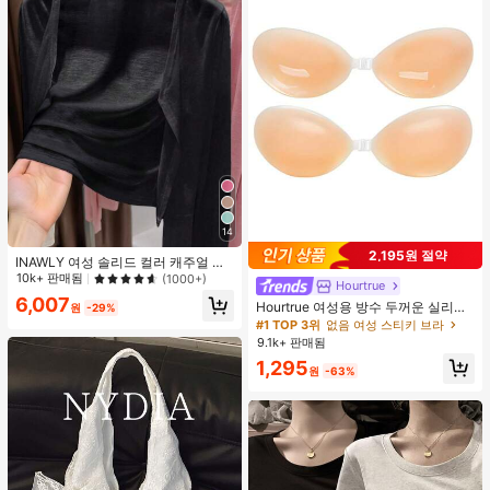
14
2,195원 절약
INAWLY 여성 솔리드 컬러 캐주얼 얇
은 가디건, 봄/여름
10k+ 판매됨
(1000+)
Hourtrue
6,007
Hourtrue 여성용 방수 두꺼운 실리콘
원
-29%
가슴 페탈, 작은 가슴 리프트업 & 푸시
#1 TOP 3위
없음 여성 스티키 브라
인용, 웨딩 촬영 및 들러리용
9.1k+ 판매됨
1,295
원
-63%