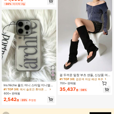
거의 매진!
-30%
마지막 3일
#1 TOP 3위
검은색 여성 패션 부츠
거의 매진!
걸 두꺼운 밑창 부츠 샌들, 신상품 여
름 키높이 롱 샤프트 니치 섹시 팝 걸
5
#1 TOP 3위
#1 TOP 3위
검은색 여성 패션 부츠
검은색 여성 패션 부츠
1
끈 레트로 스트리트 스타일 앵클 부츠
700+ 판매됨
거의 매진!
거의 매진!
1
Ins Niche 올드 머니 스타일 미니멀리
#1 TOP 3위
검은색 여성 패션 부츠
35,437
스트 영국식 전기 도금 실버 엣지 풀
#1 TOP 3위
에서 슬로건 휴대폰 케이스
원
-36%
커버리지 휴대폰 케이스, 아이폰 16 프
거의 매진!
600+ 판매됨
로 맥스, 애플 17 프로 맥스, 1/3/12/11,
2,542
14 프로 호환 (태그 없음)
원
-35%
추정된