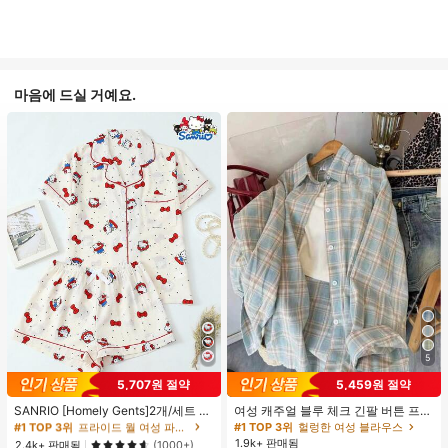
마음에 드실 거예요.
5
5,707원 절약
5,459원 절약
#1 TOP 3위
프라이드 월 여성 파자마 세트
높은 재방문 고객
거의 매진!
SANRIO [Homely Gents]2개/세트 여
여성 캐주얼 블루 체크 긴팔 버튼 프론
성 프린트 라펠 반팔 버튼 포켓 상의
트 폴리에스터 셔츠, 레귤러 핏, 봄 의
#1 TOP 3위
#1 TOP 3위
프라이드 월 여성 파자마 세트
프라이드 월 여성 파자마 세트
#1 TOP 3위
헐렁한 여성 블라우스
및 보우 반바지 잠옷 세트, 캐주얼 홈
류, 편안한 스타일
1.9k+ 판매됨
높은 재방문 고객
높은 재방문 고객
거의 매진!
거의 매진!
2.4k+ 판매됨
(1000+)