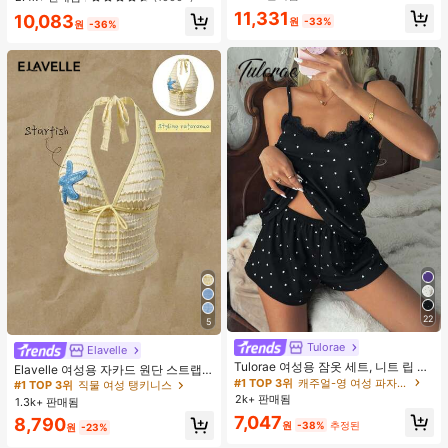
웨어, 봄/여름에 적합
#1 TOP 3위
프라이드 월 여성 파자마 세트
11,331
10,083
원
-33%
원
-36%
높은 재방문 고객
거의 매진!
22
5
Tulorae
Elavelle
#1 TOP 3위
직물 여성 탱키니스
Tulorae 여성용 잠옷 세트, 니트 립 원
거의 매진!
Elavelle 여성용 자카드 원단 스트랩
단, 하트 프린트 대비 레이스 트림, 로
#1 TOP 3위
캐주얼-영 여성 파자마 세트
불가사리 장식 홀터 탑, 봄/여름에 적
#1 TOP 3위
#1 TOP 3위
직물 여성 탱키니스
직물 여성 탱키니스
맨틱 달콤 귀여운 섹시 캐미솔 & 반바
합 (탑만 포함, 반바지 미포함)
2k+ 판매됨
1.3k+ 판매됨
거의 매진!
거의 매진!
지 베이비돌 잠옷 세트 투피스 나이트
7,047
#1 TOP 3위
직물 여성 탱키니스
8,790
세트 섹시 잠옷 세트 여성용 잠옷 롬퍼
원
-38%
추정된
원
-23%
투피스 잠옷 세트 여성용 잠옷 세트 도
거의 매진!