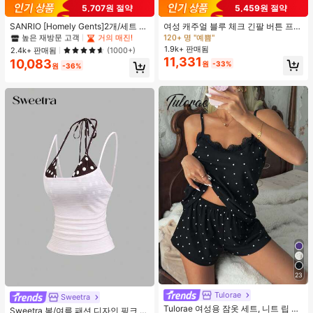
#1 TOP 3위
프라이드 월 여성 파자마 세트
#1 TOP 3위
헐렁한 여성 블라우스
5,707원 절약
5,459원 절약
높은 재방문 고객
거의 매진!
120+ 명 "예쁨"
#1 TOP 3위
#1 TOP 3위
프라이드 월 여성 파자마 세트
프라이드 월 여성 파자마 세트
#1 TOP 3위
#1 TOP 3위
헐렁한 여성 블라우스
헐렁한 여성 블라우스
SANRIO [Homely Gents]2개/세트 여
여성 캐주얼 블루 체크 긴팔 버튼 프론
성 프린트 라펠 반팔 버튼 포켓 상의
트 폴리에스터 셔츠, 레귤러 핏, 봄 의
높은 재방문 고객
높은 재방문 고객
거의 매진!
거의 매진!
120+ 명 "예쁨"
120+ 명 "예쁨"
및 보우 반바지 잠옷 세트, 캐주얼 홈
류, 편안한 스타일
1.9k+ 판매됨
#1 TOP 3위
프라이드 월 여성 파자마 세트
#1 TOP 3위
헐렁한 여성 블라우스
2.4k+ 판매됨
(1000+)
웨어, 봄/여름에 적합
11,331
10,083
높은 재방문 고객
거의 매진!
120+ 명 "예쁨"
원
-33%
원
-36%
23
#4 TOP 3위
에서 쁘띠 스타일 여성 상의, 블라우스 & 티
Tulorae
거의 매진!
Sweetra
Tulorae 여성용 잠옷 세트, 니트 립 원
#4 TOP 3위
#4 TOP 3위
에서 쁘띠 스타일 여성 상의, 블라우스 & 티
에서 쁘띠 스타일 여성 상의, 블라우스 & 티
Sweetra 봄/여름 패션 디자인 핑크 스