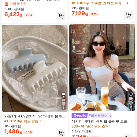
단, 하트 프린트 대비 레이스 트림, 로
#1 TOP 3위
캐주얼-영 여성 파자마 세트
트라이프 브라운 폴카 도트 스파게티
거의 매진!
거의 매진!
맨틱 달콤 귀여운 섹시 캐미솔 & 반바
스트랩 2 In 1 스위트 걸리시 비치 로
2k+ 판매됨
500+ 판매됨
#4 TOP 3위
에서 쁘띠 스타일 여성 상의, 블라우스 & 티
지 베이비돌 잠옷 세트 투피스 나이트
맨틱 휴가 스타일 여성용 캐미 탱크 탑
7,129
6,422
원
-37%
거의 매진!
세트 섹시 잠옷 세트 여성용 잠옷 롬퍼
원
-29%
투피스 잠옷 세트 여성용 잠옷 세트 도
트 잠옷 세트 잠옷 반바지 세트 투피스
잠옷 세트 여성용 여름 세트 도트 반바
지 세트 여성용 잠옷 세트 반바지 잠옷
세트 여성용 투피스 여름 라운지 세트
9
6
#리조트웨어
2개/1개 4.69인치/11.9cm 대형 블루
& 화이트 1피스 플라스틱 헤어 클로
#1 TOP 3위
평원 발톱
섹시한 비대칭 넥 반팔 슬림핏 크롭 탑
클립, 데일리 웨어, 캐주얼, 파티, 출퇴
화이트 여름
1k+ 판매됨
230+ 명 "좋은 원단 소재"
근, 휴가, 헤어스타일링, 메이크업, 의
1,486
1.4k+ 판매됨
원
-35%
상 매칭 비치 헤어 클립 바캉스 헤어
7,245