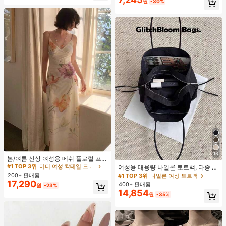
클러치에 적합한 세련되고 다재다능
원
-30%
하며 우아하고 미니멀한 단색 헤어 액
세서리
#1 TOP 3위
미디 여성 칵테일 드레스
16
재고 4개 남음
봄/여름 신상 여성용 메쉬 플로럴 프린
트 드레스, 브이넥, 휴가 스타일, 섹시
#1 TOP 3위
#1 TOP 3위
미디 여성 칵테일 드레스
미디 여성 칵테일 드레스
여성용 대용량 나일론 토트백, 다중 지
한 비치 파티 댄스 드레스, 스파게티
퍼 포켓, 방수 숄더 핸드백, 사무실 노
200+ 판매됨
재고 4개 남음
재고 4개 남음
#1 TOP 3위
나일론 여성 토트백
스트랩 웨딩 가을
트북, 일상 출퇴근, 쇼핑에 적합
17,290
400+ 판매됨
#1 TOP 3위
미디 여성 칵테일 드레스
원
-23%
14,854
재고 4개 남음
원
-35%