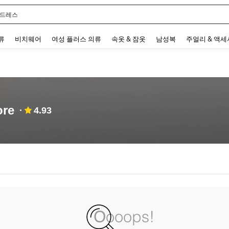
 드레스
 and down arrow keys to navigate search 최근 검색어 and 검색 후 발견. Press Enter 
류
비치웨어
여성 플러스 의류
속옷 & 잠옷
남성복
주얼리 & 액
ore
4.93