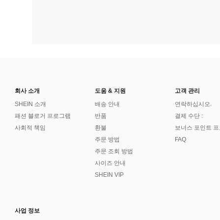
회사 소개
도움 & 지원
고객 관리
SHEIN 소개
배송 안내
연락하십시오.
패션 블로거 프로그램
반품
결제 수단 :
사회적 책임
환불
보너스 포인트 
주문 방법
FAQ
주문 조회 방법
사이즈 안내
SHEIN VIP
사업 정보