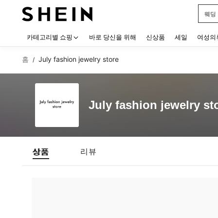
웨딩
Use up
카테고리별 쇼핑
바로 당신을 위해
신상품
세일
여성의
홈
July fashion jewelry store
/
July fashion jewelry st
상품
리뷰