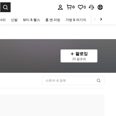
0
0
to select.
세서리
신발
뷰티 & 헬스
홈 앤 리빙
가방 & 러기지
스포츠 & 아웃
팔로잉
25 팔로워