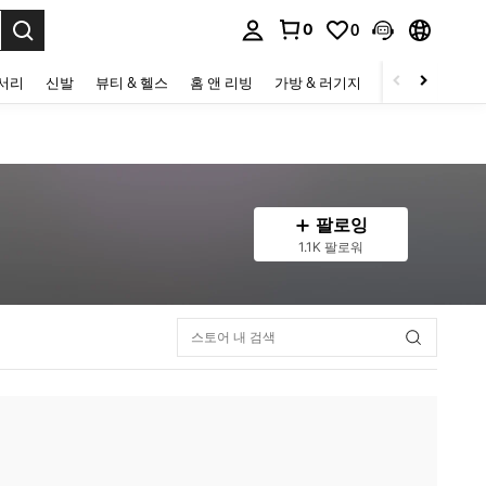
0
0
to select.
세서리
신발
뷰티 & 헬스
홈 앤 리빙
가방 & 러기지
스포츠 & 아웃
팔로잉
1.1K 팔로워