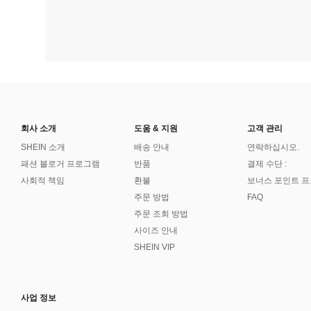
회사 소개
도움 & 지원
고객 관리
SHEIN 소개
배송 안내
연락하십시오.
패션 블로거 프로그램
반품
결제 수단 :
사회적 책임
환불
보너스 포인트 
주문 방법
FAQ
주문 조회 방법
사이즈 안내
SHEIN VIP
사업 정보