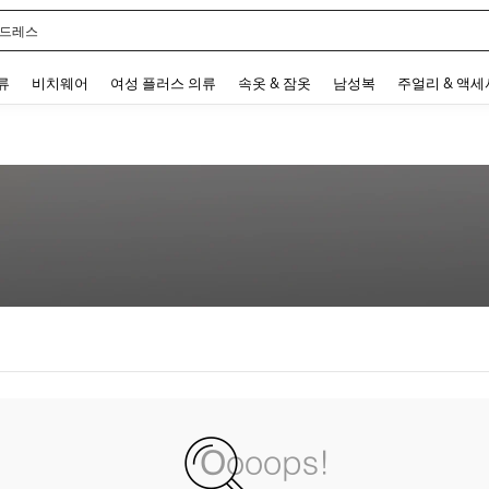
 드레스
 and down arrow keys to navigate search 최근 검색어 and 검색 후 발견. Press Enter 
류
비치웨어
여성 플러스 의류
속옷 & 잠옷
남성복
주얼리 & 액