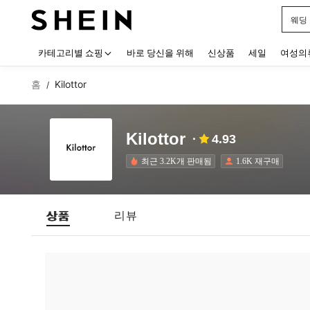
웨딩
Use up
카테고리별 쇼핑
바로 당신을 위해
신상품
세일
여성의
홈
Kilottor
/
Kilottor
4.93
최근 3.2K개 판매됨
1.6K 재구매
상품
리뷰