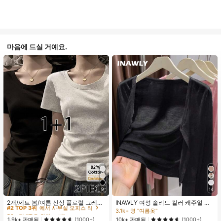
마음에 드실 거예요.
#2 TOP 3위
에서 사무실 오피스 티
9
14
50+ 명 "좋은 원단 소재"
높은 재방문 고객
#2 TOP 3위
#2 TOP 3위
에서 사무실 오피스 티
에서 사무실 오피스 티
2개/세트 봄/여름 신상 플로럴 그레이
INAWLY 여성 솔리드 컬러 캐주얼 얇
+ 블랙 반팔 티셔츠, 여성 슬림핏 솔리
은 가디건, 봄/여름
50+ 명 "좋은 원단 소재"
50+ 명 "좋은 원단 소재"
3.1k+ 명 "여름옷"
드 컬러 언더셔츠 캐주얼
높은 재방문 고객
높은 재방문 고객
#2 TOP 3위
에서 사무실 오피스 티
1.9k+ 판매됨
10k+ 판매됨
(1000+)
(1000+)