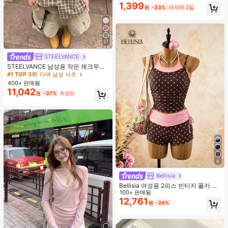
1,399
#1 TOP 3위
에어쿠션 스펀지 메이크업 퍼프 & 스폰지
용, 유니섹스, 메이크업, 저렴한, 방 장
원
-33%
마지막 2일
높은 재방문 고객
식, 화장대, 여행, 침실, 메이크업 액세
서리, 퍼프, 메이크업 블렌더, 파우더
퍼프, 메이크업 스펀지, 저렴한, 스타
킹 스터퍼, 메이크업, 메이크업 도구,
저렴한 물건, 선물, 여성용 선물, 크리
27
스마스 선물, 경품, 여행, 저렴한 물건,
STEELVANCE
여행 필수품
STEELVANCE 남성용 작은 체크무늬
반팔 셔츠, 단일 포켓 클래식 스타일,
#1 TOP 3위
다색 남성 셔츠
격식 또는 캐주얼한 경우, 휴가, 식사,
400+ 판매됨
사무실, 캐주얼 홈웨어에 적합, 다용
11,042
원
-37%
추정된
도, 편안한 원단 셔츠, 자신에게 입거
나 선물하기에 좋습니다
6
Bellisia
Bellisia 여성용 2피스 빈티지 폴카 도
트 프린트 스파게티 스트랩 탱크 탑 및
100+ 판매됨
드로스트링 반바지 비키니 세트, 여름
12,761
원
-24%
해변 휴가에 적합