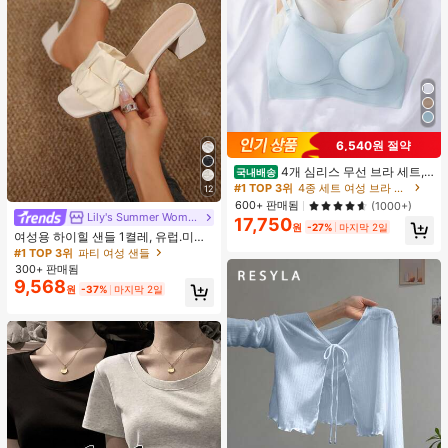
6,540원 절약
4개 심리스 무선 브라 세트,
국내배송
작은 가슴 보정, 초박형 통기성 아이스
#1 TOP 3위
4종 세트 여성 브라 & 브랄렛
12
실크 섹시 편안한 백리스 란제리 브라,
600+ 판매됨
(1000+)
조절 가능
Lily's Summer Women Shoes
17,750
원
-27%
마지막 2일
여성용 하이힐 샌들 1켤레, 유럽.미국
플러스 사이즈 어머니날 선물, 패셔너
#1 TOP 3위
파티 여성 샌들
블하고 편안한 PU 미끄럼 방지 솔리
300+ 판매됨
드 컬러 청키 힐 주름 텍스처 라운드
9,568
원
-37%
마지막 2일
토 오픈토 슬립온 하이힐, 힐 높이 5c
m, 실내외 겸용, 귀엽고 고급스러운 데
일리.파티.볼.휴가.홈.캠퍼스.모임.오
피스용, 2026 봄/여름 신상 (약간 크게
나옴)