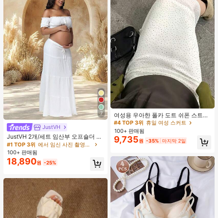
#4 TOP 3위
휴일 여성 스커트
7
거의 매진!
여성용 우아한 폴카 도트 쉬폰 스트레
이트 스커트, 여름 캐주얼 웨어에 적
#4 TOP 3위
#4 TOP 3위
휴일 여성 스커트
휴일 여성 스커트
JustVH
합, 일상용으로 다용도, 편안하고 통기
100+ 판매됨
거의 매진!
거의 매진!
성 있는 화이트
JustVH 2개/세트 임산부 오프숄더 러
9,735
#4 TOP 3위
휴일 여성 스커트
원
-35%
마지막 2일
플 헴 크롭 탑과 플로잉 맥시 스커트
#1 TOP 3위
에서 임신 사진 촬영용 의상
거의 매진!
세트, 사진 촬영과 비치웨어에 적합한
100+ 판매됨
봄 화이트 가을
18,890
원
-25%