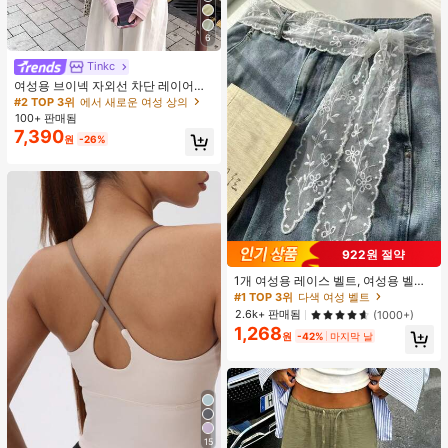
6
Tinkc
#2 TOP 3위
에서 새로운 여성 상의
높은 재방문 고객
여성용 브이넥 자외선 차단 레이어링
다용도 긴팔 티셔츠 탑, 봄/여름 핑크
#2 TOP 3위
#2 TOP 3위
에서 새로운 여성 상의
에서 새로운 여성 상의
100+ 판매됨
높은 재방문 고객
높은 재방문 고객
7,390
#2 TOP 3위
에서 새로운 여성 상의
원
-26%
높은 재방문 고객
922원 절약
1개 여성용 레이스 벨트, 여성용 벨트,
다기능 바지 액세서리, 스카프 또는 벨
#1 TOP 3위
다색 여성 벨트
트로 사용 가능, 패션 긴 레이스 벨트
2.6k+ 판매됨
(1000+)
스카프, 플로럴 레이스 트림 스카프,
1,268
레이스 헤드밴드 헤드스카프 넥 스카
원
-42%
마지막 날
프 헤드밴드, 경량 자수 레이스 스카
프, 우아한 레이스 허리 장식, 여성용
액세서리
15