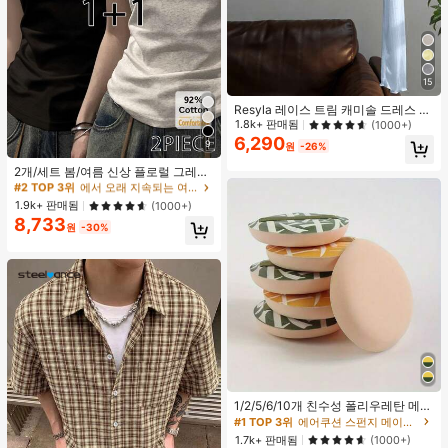
15
Resyla 레이스 트림 캐미솔 드레스 커
버업, 긴팔 니트 숄 경량 여름 자외선
1.8k+ 판매됨
(1000+)
차단 여성용 상의
6,290
9
원
-26%
#2 TOP 3위
에서 오래 지속되는 여성 상의, 블라우스 & 티
높은 재방문 고객
2개/세트 봄/여름 신상 플로럴 그레이
+ 블랙 반팔 티셔츠, 여성 슬림핏 솔리
#2 TOP 3위
#2 TOP 3위
에서 오래 지속되는 여성 상의, 블라우스 & 티
에서 오래 지속되는 여성 상의, 블라우스 & 티
드 컬러 언더셔츠 캐주얼
높은 재방문 고객
높은 재방문 고객
1.9k+ 판매됨
(1000+)
8,733
#2 TOP 3위
에서 오래 지속되는 여성 상의, 블라우스 & 티
원
-30%
높은 재방문 고객
#1 TOP 3위
에어쿠션 스펀지 메이크업 퍼프 & 스폰지
높은 재방문 고객
1/2/5/6/10개 친수성 폴리우레탄 메이
크업 스펀지 세트, 부드러운 파우더 퍼
#1 TOP 3위
#1 TOP 3위
에어쿠션 스펀지 메이크업 퍼프 & 스폰지
에어쿠션 스펀지 메이크업 퍼프 & 스폰지
프, 얼굴, 파운데이션 및 컨실러 블렌
높은 재방문 고객
높은 재방문 고객
1.7k+ 판매됨
(1000+)
딩 도구에 적합, 다기능 건식/습식 사