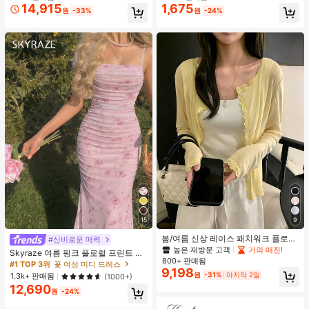
트 미포함)
이 맞춤을 위한 숨겨진 밑단 조절 클립
14,915
1,675
원
-33%
원
-24%
(랜덤 색상)
15
9
봄/여름 신상 레이스 패치워크 플로럴
#신비로운 매력
트림 소프트 니트 가디건 경량 재킷 탑
높은 재방문 고객
거의 매진!
Skyraze 여름 핑크 플로럴 프린트 주
여성용, 코티지코어 옐로우
800+ 판매됨
름 메쉬 캐미 롱 드레스, 여름 드레스,
#1 TOP 3위
꽃 여성 미디 드레스
9,198
봄 옷
원
-31%
마지막 2일
1.3k+ 판매됨
(1000+)
12,690
원
-24%