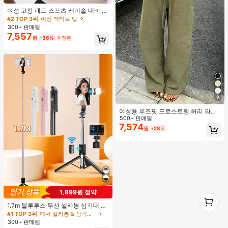
#2 TOP 3위
여성 액티브 탑
높은 재방문 고객
여성 고정 패드 스포츠 캐미솔 대비 색
상 신축성 요가 캐미 탑 여름
#2 TOP 3위
#2 TOP 3위
여성 액티브 탑
여성 액티브 탑
300+ 판매됨
높은 재방문 고객
높은 재방문 고객
7,557
#2 TOP 3위
여성 액티브 탑
원
-36%
추정된
높은 재방문 고객
9
여성용 루즈핏 드로스트링 허리 와이
드 레그 팬츠, 가벼운 통기성 캐주얼
500+ 판매됨
바지, 밀리터리 그린, 여름 봄, 보헤미
7,574
원
-28%
안 시크
1,899원 절약
1
1
1.7m 블루투스 무선 셀카봉 삼각대 LE
D 필 라이트 및 360° 회전 스테인리스
#1 TOP 3위
에서 셀카봉 & 삼각대 헤드
스틸 휴대폰 홀더 포함; 경량 및 휴대
300+ 판매됨
용, 아이폰, 안드로이드 스마트폰과 호