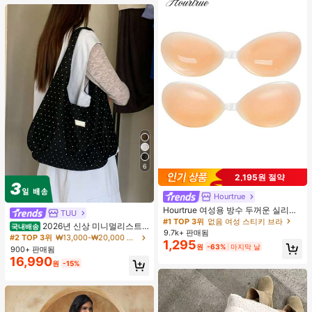
6
2,195원 절약
Hourtrue
Hourtrue 여성용 방수 두꺼운 실리콘
TUU
가슴 페탈, 작은 가슴 리프트업 & 푸시
#1 TOP 3위
없음 여성 스티키 브라
2026년 신상 미니멀리스트
국내배송
인용, 웨딩 촬영 및 들러리용
9.7k+ 판매됨
도트 캔버스 토트백, 대용량 캐주얼 다
#2 TOP 3위
₩13,000-₩20,000 여성 숄더백
1,295
용도 통근 숄더 핸드백
원
-63%
마지막 날
900+ 판매됨
16,990
원
-15%