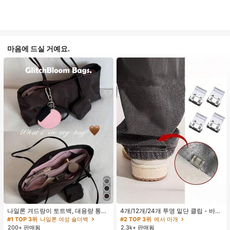
마음에 드실 거예요.
나일론 겨드랑이 토트백, 대용량 통근
4개/12개/24개 투명 밑단 클립 - 바지
숄더백, 작은 메이크업 백 포함, 펜던
밑단 끌림 방지를 위한 심리스 무봉제
#1 TOP 3위
나일론 여성 숄더백
#2 TOP 3위
에서 마개
트 미포함, 가벼운 일상 핸드백 (펜던
조절기, 의류 수선 및 깔끔한 바지 길
200+ 판매됨
2.3k+ 판매됨