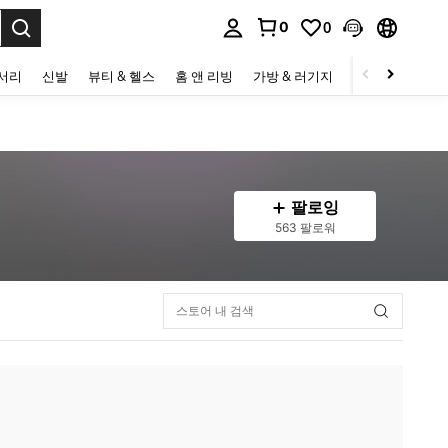
0
0
to select.
세서리
신발
뷰티 & 헬스
홈 앤 리빙
가방 & 러기지
스포츠 & 아웃
팔로잉
563 팔로워