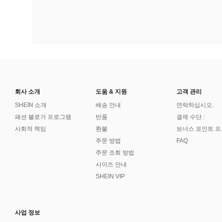
회사 소개
도움 & 지원
고객 관리
SHEIN 소개
배송 안내
연락하십시오.
패션 블로거 프로그램
반품
결제 수단 :
사회적 책임
환불
보너스 포인트 
주문 방법
FAQ
주문 조회 방법
사이즈 안내
SHEIN VIP
사업 정보