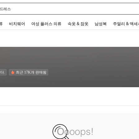
 드레스
 and down arrow keys to navigate search 최근 검색어 and 검색 후 발견. Press Enter 
류
비치웨어
여성 플러스 의류
속옷 & 잠옷
남성복
주얼리 & 액
다.
최근 17K개 판매됨