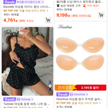
봄/여름 신상 레이스 패치워크 플로럴
#여름 하이웨이스트
트림 소프트 니트 가디건 경량 재킷 탑
높은 재방문 고객
거의 매진!
Elavelle 여성용 자카드 원단 사이드
여성용, 코티지코어 옐로우
800+ 판매됨
타이 비키니 하의, 봄/여름
#4 TOP 3위
직물 여성 비키니 하의
9,198
400+ 판매됨
원
-31%
마지막 3일
4,761
원
-31%
추정된
2,195원 절약
23
Hourtrue
Hourtrue 여성용 방수 두꺼운 실리콘
Tulorae
가슴 페탈, 작은 가슴 리프트업 & 푸시
#1 TOP 3위
없음 여성 스티키 브라
Tulorae 여성용 잠옷 세트, 니트 립 원
인용, 웨딩 촬영 및 들러리용
9.7k+ 판매됨
단, 하트 프린트 대비 레이스 트림, 로
#1 TOP 3위
캐주얼-영 여성 파자마 세트