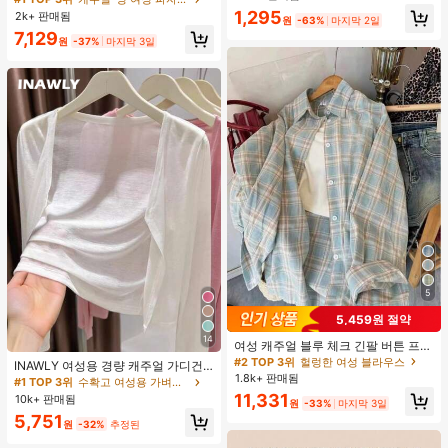
맨틱 달콤 귀여운 섹시 캐미솔 & 반바
1,295
2k+ 판매됨
원
-63%
마지막 2일
지 베이비돌 잠옷 세트 투피스 나이트
7,129
세트 섹시 잠옷 세트 여성용 잠옷 롬퍼
원
-37%
마지막 3일
투피스 잠옷 세트 여성용 잠옷 세트 도
트 잠옷 세트 잠옷 반바지 세트 투피스
잠옷 세트 여성용 여름 세트 도트 반바
지 세트 여성용 잠옷 세트 반바지 잠옷
세트 여성용 투피스 여름 라운지 세트
5
5,459원 절약
14
여성 캐주얼 블루 체크 긴팔 버튼 프론
트 폴리에스터 셔츠, 레귤러 핏, 봄 의
#2 TOP 3위
헐렁한 여성 블라우스
INAWLY 여성용 경량 캐주얼 가디건,
류, 편안한 스타일
1.8k+ 판매됨
여름
#1 TOP 3위
수확고 여성용 가벼운 카디건
11,331
10k+ 판매됨
원
-33%
마지막 3일
5,751
원
-32%
추정된