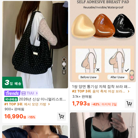
6
#2 TOP 3위
음악 축제 여성 브라 액세서리
거의 매진!
1쌍 양면 통기성 자체 접착 브라 패드,
두꺼워진 삼각형 푸쉬업 디자인, 재사
#2 TOP 3위
#2 TOP 3위
음악 축제 여성 브라 액세서리
음악 축제 여성 브라 액세서리
TUU
용 가능, 보이지 않는 비키니 브라 삽
3.1k+ 판매됨
거의 매진!
거의 매진!
2026년 신상 미니멀리스트
입물, 수영에 적합
국내배송
#2 TOP 3위
음악 축제 여성 브라 액세서리
1,793
도트 캔버스 토트백, 대용량 캐주얼 다
#1 TOP 3위
에서 모던 가방
원
-42%
마지막 2일
용도 통근 숄더 핸드백
거의 매진!
900+ 판매됨
16,990
원
-15%