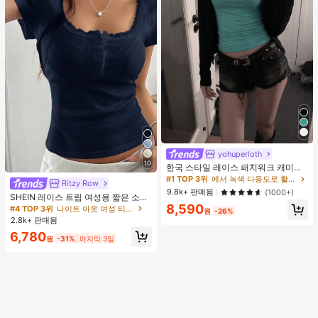
yohuperloth
10
한국 스타일 레이스 패치워크 캐미솔
탱크 탑, Y2K 에스테틱, 스트리트웨어
#1 TOP 3위
에서 녹색 다용도로 활용 가능한 데일리 탑
Ritzy Row
캐주얼 여름
9.8k+ 판매됨
(1000+)
SHEIN 레이스 트림 여성용 짧은 소매
티셔츠, 슬림핏 여름 새 3버튼 전면 반
8,590
#4 TOP 3위
나이트 아웃 여성 티셔츠
원
-26%
소매 탑
2.8k+ 판매됨
6,780
원
-31%
마지막 3일