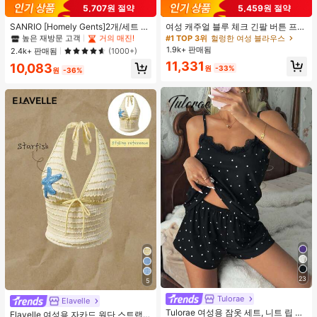
#1 TOP 3위
프라이드 월 여성 파자마 세트
5,707원 절약
5,459원 절약
높은 재방문 고객
거의 매진!
#1 TOP 3위
#1 TOP 3위
프라이드 월 여성 파자마 세트
프라이드 월 여성 파자마 세트
SANRIO [Homely Gents]2개/세트 여
여성 캐주얼 블루 체크 긴팔 버튼 프론
성 프린트 라펠 반팔 버튼 포켓 상의
트 폴리에스터 셔츠, 레귤러 핏, 봄 의
높은 재방문 고객
높은 재방문 고객
거의 매진!
거의 매진!
#1 TOP 3위
헐렁한 여성 블라우스
및 보우 반바지 잠옷 세트, 캐주얼 홈
류, 편안한 스타일
1.9k+ 판매됨
#1 TOP 3위
프라이드 월 여성 파자마 세트
2.4k+ 판매됨
(1000+)
웨어, 봄/여름에 적합
높은 재방문 고객
거의 매진!
11,331
10,083
원
-33%
원
-36%
23
5
Tulorae
Elavelle
Tulorae 여성용 잠옷 세트, 니트 립 원
Elavelle 여성용 자카드 원단 스트랩