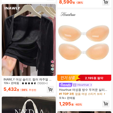
8,590
원
-26%
14
2,195원 절약
INAWLY 여성 솔리드 컬러 캐주얼 얇
은 가디건, 봄/여름
10k+ 판매됨
(1000+)
Hourtrue
5,432
Hourtrue 여성용 방수 두꺼운 실리콘
원
-36%
추정된
가슴 페탈, 작은 가슴 리프트업 & 푸시
#1 TOP 3위
없음 여성 스티키 브라
인용, 웨딩 촬영 및 들러리용
9.1k+ 판매됨
1,295
원
-63%