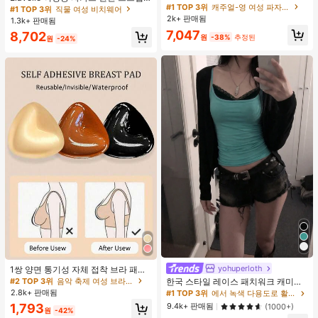
단, 하트 프린트 대비 레이스 트림, 로
#1 TOP 3위
캐주얼-영 여성 파자마 세트
불가사리 장식 홀터 탑, 봄/여름에 적
#1 TOP 3위
직물 여성 비치웨어
맨틱 달콤 귀여운 섹시 캐미솔 & 반바
합 (탑만 포함, 반바지 미포함)
2k+ 판매됨
1.3k+ 판매됨
지 베이비돌 잠옷 세트 투피스 나이트
7,047
8,702
세트 섹시 잠옷 세트 여성용 잠옷 롬퍼
원
-38%
추정된
원
-24%
투피스 잠옷 세트 여성용 잠옷 세트 도
트 잠옷 세트 잠옷 반바지 세트 투피스
잠옷 세트 여성용 여름 세트 도트 반바
지 세트 여성용 잠옷 세트 반바지 잠옷
세트 여성용 투피스 여름 라운지 세트
yohuperloth
1쌍 양면 통기성 자체 접착 브라 패드,
두꺼워진 삼각형 푸쉬업 디자인, 재사
#2 TOP 3위
음악 축제 여성 브라 액세서리
한국 스타일 레이스 패치워크 캐미솔
용 가능, 보이지 않는 비키니 브라 삽
탱크 탑, Y2K 에스테틱, 스트리트웨어
2.8k+ 판매됨
#1 TOP 3위
에서 녹색 다용도로 활용 가능한 데일리 탑
입물, 수영에 적합
캐주얼 여름
9.4k+ 판매됨
1,793
(1000+)
원
-42%