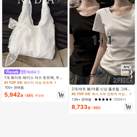
Nydia
#1 TOP 3위
베이지 여성 토트백
거의 매진!
1개 화이트 레이스 자수 토트백, 우아
9
한 리본 숄더백, 로맨틱 대용량 여성
#1 TOP 3위
#1 TOP 3위
베이지 여성 토트백
베이지 여성 토트백
#2 TOP 3위
에서 피부 친화적 여성 상의, 블라우스 & 티
데일리 쇼핑 여행 핸드백
700+ 판매됨
거의 매진!
거의 매진!
높은 재방문 고객
2개/세트 봄/여름 신상 플로럴 그레이
+ 블랙 반팔 티셔츠, 여성 슬림핏 솔리
#1 TOP 3위
베이지 여성 토트백
5,942
#2 TOP 3위
#2 TOP 3위
에서 피부 친화적 여성 상의, 블라우스 & 티
에서 피부 친화적 여성 상의, 블라우스 & 티
원
-38%
추정된
드 컬러 언더셔츠 캐주얼
거의 매진!
높은 재방문 고객
높은 재방문 고객
1.9k+ 판매됨
(1000+)
#2 TOP 3위
에서 피부 친화적 여성 상의, 블라우스 & 티
8,733
원
-30%
높은 재방문 고객