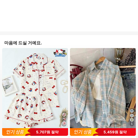
마음에 드실 거예요.
5
5,707원 절약
5,459원 절약
#1 TOP 3위
프라이드 월 여성 파자마 세트