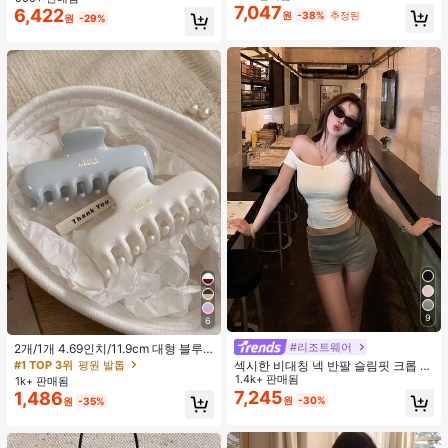
지 베이비돌 잠옷 세트 투피스 나이트
맨틱 휴가 스타일 여성용 캐미 탱크 탑
7,047
6,422
원
-38%
추정된
#4 TOP 3위
에서 쁘띠 스타일 여성 상의, 블라우스 & 티
세트 섹시 잠옷 세트 여성용 잠옷 롬퍼
원
-29%
투피스 잠옷 세트 여성용 잠옷 세트 도
거의 매진!
트 잠옷 세트 잠옷 반바지 세트 투피스
잠옷 세트 여성용 여름 세트 도트 반바
지 세트 여성용 잠옷 세트 반바지 잠옷
세트 여성용 투피스 여름 라운지 세트
9
6
#리조트웨어
2개/1개 4.69인치/11.9cm 대형 블루
& 화이트 1피스 플라스틱 헤어 클로
#1 TOP 3위
평원 발톱
섹시한 비대칭 넥 반팔 슬림핏 크롭 탑
클립, 데일리 웨어, 캐주얼, 파티, 출퇴
화이트 여름
1.4k+ 판매됨
1k+ 판매됨
근, 휴가, 헤어스타일링, 메이크업, 의
7,245
1,486
원
-30%
원
-35%
상 매칭 비치 헤어 클립 바캉스 헤어
클러치에 적합한 세련되고 다재다능
하며 우아하고 미니멀한 단색 헤어 액
세서리