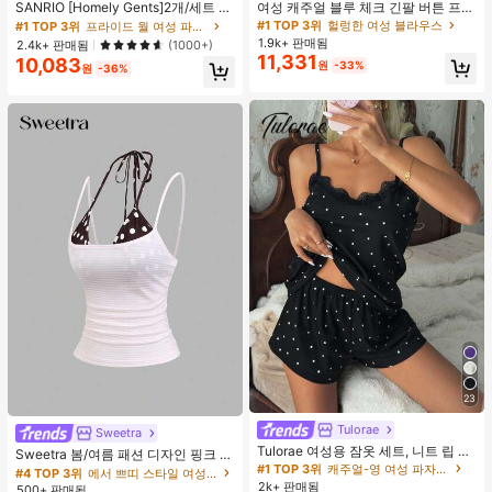
높은 재방문 고객
거의 매진!
SANRIO [Homely Gents]2개/세트 여
여성 캐주얼 블루 체크 긴팔 버튼 프론
성 프린트 라펠 반팔 버튼 포켓 상의
트 폴리에스터 셔츠, 레귤러 핏, 봄 의
#1 TOP 3위
#1 TOP 3위
프라이드 월 여성 파자마 세트
프라이드 월 여성 파자마 세트
#1 TOP 3위
헐렁한 여성 블라우스
및 보우 반바지 잠옷 세트, 캐주얼 홈
류, 편안한 스타일
1.9k+ 판매됨
높은 재방문 고객
높은 재방문 고객
거의 매진!
거의 매진!
2.4k+ 판매됨
(1000+)
웨어, 봄/여름에 적합
11,331
10,083
#1 TOP 3위
프라이드 월 여성 파자마 세트
원
-33%
원
-36%
높은 재방문 고객
거의 매진!
23
Tulorae
Sweetra
#4 TOP 3위
에서 쁘띠 스타일 여성 상의, 블라우스 & 티
Tulorae 여성용 잠옷 세트, 니트 립 원
거의 매진!
Sweetra 봄/여름 패션 디자인 핑크 스
단, 하트 프린트 대비 레이스 트림, 로
#1 TOP 3위
캐주얼-영 여성 파자마 세트
트라이프 브라운 폴카 도트 스파게티
#4 TOP 3위
#4 TOP 3위
에서 쁘띠 스타일 여성 상의, 블라우스 & 티
에서 쁘띠 스타일 여성 상의, 블라우스 & 티
맨틱 달콤 귀여운 섹시 캐미솔 & 반바
스트랩 2 In 1 스위트 걸리시 비치 로
2k+ 판매됨
500+ 판매됨
거의 매진!
거의 매진!