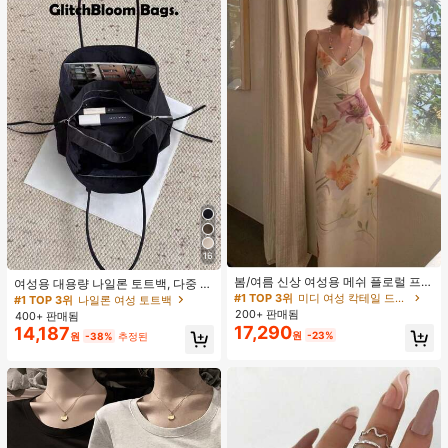
16
#1 TOP 3위
미디 여성 칵테일 드레스
재고 1개 남음
봄/여름 신상 여성용 메쉬 플로럴 프린
여성용 대용량 나일론 토트백, 다중 지
트 드레스, 브이넥, 휴가 스타일, 섹시
퍼 포켓, 방수 숄더 핸드백, 사무실 노
#1 TOP 3위
#1 TOP 3위
미디 여성 칵테일 드레스
미디 여성 칵테일 드레스
#1 TOP 3위
나일론 여성 토트백
한 비치 파티 댄스 드레스, 스파게티
트북, 일상 출퇴근, 쇼핑에 적합
200+ 판매됨
재고 1개 남음
재고 1개 남음
400+ 판매됨
스트랩 웨딩 가을
17,290
14,187
#1 TOP 3위
미디 여성 칵테일 드레스
원
-23%
원
-38%
추정된
재고 1개 남음