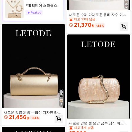
#홀리데이 스파클스
Peaked
새로운 수제 다채로운 유리 자수 이브
닝 백, 로맨틱한 웨딩에 적합, 봄/여름
재고 10개 남음
체인 숄더백, 신부 가방, 정식 볼 이브
21,370
원
-34%
닝 백, 우아한 이브닝 드레스 백, 파티
웨딩 연회에 완벽, 휴일 파티 이브닝
드레스 및 시퀸 드레스와 매치, 여성
파티, 졸업 볼, 이브닝 연회의 필수 아
이템
4
새로운 맞춤형 뱀 손잡이 디자인 라운
21,456
드 배럴 PU 클러치 백, 럭셔리 여성 파
원
-34%
티 이브닝 백, 탈착식 금속 긴 체인 숄
새로운 양면 뱀 모양 금속 장식 아크릴
더 스트랩 또는 핸드헬드, 갈라, 결혼
럭셔리 여성 파티 클러치, 분리 가능한
재고 5개 남음
식, 이브닝 파티에 적합, 무광택 마감,
금속 롱 체인, 크로스바디 또는 핸드헬