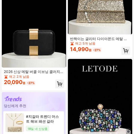
반짝이는 글리터 다이아몬드 메탈 장
식 핸드백, 럭셔리 여성 파티 클러치,
재고 5개 남음
분리 가능한 메탈 롱 체인, 크로스바디
14,990
원
-27%
또는 핸드헬드로 착용 가능, 이브닝 파
티, 결혼식, 저녁 식사에 적합, 매트 표
면, 여성의 결혼식, 파티, 데이트 및 기
타 행사를 위한 완벽한 선물, 우아한
볼백
2026 신상 메탈 버클 이브닝 클러치
백, 니치 디자인 크로스바디 웨딩 클러
재고 2개 남음
치, 파티 휴일용 개인화 신부 가방
20,090
원
-27%
당신에게 추천
#치갈라 트렌디 머스
트 해브 패션 갈라
18일 내 신상품