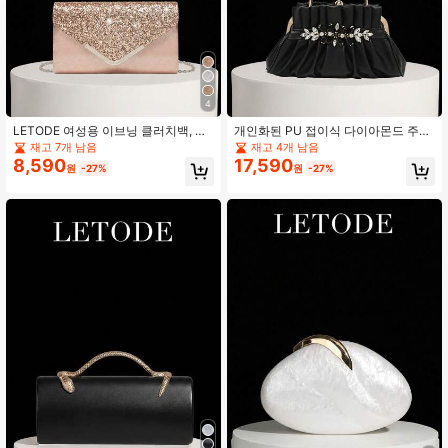
4
LETODE 여성용 이브닝 클러치백, 신
개인화된 PU 접이식 다이아몬드 주얼
부 웨딩 반짝이 시퀸 지갑 (가방만)
리 클러치 핸드백, 이브닝 백, 지갑, 우
재고 7개 남음
재고 4개 남음
아한 핸드백, 여성용 볼 클러치, 여성
8,590
17,590
원
-27%
원
-27%
용 웨딩 연회 백, 파티 클러치, 메탈 체
인 핸드백, 웨딩 파티 클러치, 칵테일
파티 웨딩 신상 지갑, 이브닝 백