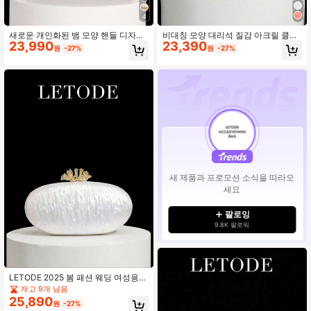
4
새로운 개인화된 뱀 모양 핸들 디자인
비대칭 모양 대리석 질감 아크릴 클러
23,990
23,390
배럴형 PU 클러치 백, 럭셔리 여성 파
치 백, 여성용 이브닝 핸드백, 웨딩 아
원
-27%
원
-27%
티 이브닝 백, 분리 가능한 금속 롱 체
크릴 쉘 박스 숄더 백, 봄/여름 체인 스
인 숄더 크로스바디 또는 핸드헬드, 이
트랩 숄더 백, 신부 공식 댄스 파티 이
브닝 파티, 결혼식, 연회 및 기타 행사
브닝 가운 클러치, 우아한 이브닝 공식
에 적합, 매트 광택 마감, 여성의 결혼
드레스 파티 웨딩 연회 클러치
식, 파티, 데이트 및 기타 행사에 적합
한 선물, 우아한 볼 백
새 제품과 프로모션 소식을 따라오
세요
팔로잉
9.8K 팔로워
LETODE 2025 봄 패션 웨딩 여성용
아크릴 플라워 클러치, 타원형 대리석
재고 9개 남음
패턴 지갑 및 핸드백, 유럽 및 미국 스
25,890
원
-27%
타일 아크릴 광택 이브닝백, 달걀 모양