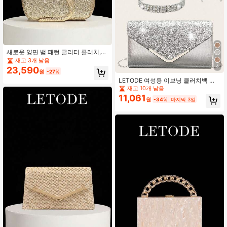
새로운 양면 뱀 패턴 글리터 클러치,
럭셔리 여성 파티 클러치, 분리 가능한
재고 3개 남음
금속 롱 체인, 크로스바디로 착용하거
4
23,590
원
-27%
나 손으로 들 수 있음, 이브닝 파티, 결
LETODE 여성용 이브닝 클러치백 라
혼식, 저녁 식사에 적합, 매트 표면, 여
인스톤 이어클립 포함, 신부 웨딩 목걸
성의 결혼식, 파티, 데이트 및 기타 행
재고 10개 남음
이, 팔찌, 드롭 반짝이 시퀸 핸드백
사에 적합한 선물, 우아한 볼백
11,061
원
-34%
마지막 3일