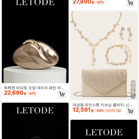
27,890
우아한 볼 가운 백
원
-27%
드로 착용 가능, 이브닝 파티, 결혼식,
저녁 식사에 적합, 매트 표면, 여성의
결혼식, 파티, 데이트 및 기타 행사에
적합한 선물, 우아한 볼백
독특한 비대칭 모양 대리석 패턴 여성
22,690
용 아크릴 클러치 백 이브닝 웨딩 핸드
원
-27%
백 아크릴 쉘 박스 백 파티 볼 봄 여름
4
여성용 라인스톤 이브닝 클러치, 신부
12,591
웨딩 목걸이 팔찌 귀걸이 세트, 반짝이
원
-34%
마지막 3일
는 펜던트 클러치, 엔벨로프 스타일 이
브닝 백, 여성용 볼 반짝이는 핸드백,
분리 가능한 체인 포함, 웨딩 및 파티
에 적합, 여성용 숄더백