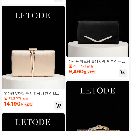
숄더백, 맞춤 가능, 크로스바디/숄더
캐리에 적합, 프롬 액세서리에 완벽한
매치, 신부 들러리 드레스에 완벽한 매
치
여성용 이브닝 클러치백, 반짝이는 V
자형 탑 핸들백, 신부 웨딩 골드 샤이
재고 5개 남음
니 클러치, 여성용 파티 탈착식 메탈
9,490
원
-27%
체인 숄더백, 이브닝 클러치, 여성용
핸드백, 다기능 반짝이는 클러치, 칵테
일 파티 웨딩 신상 지갑, 연회 가방
우아한 V자형 금속 장식 새틴 이브닝
클러치 백, 걸 핸드백, 우아한 봉투, 걸
재고 3개 남음
이브닝 드레스, 금속 체인 백, 신부 클
14,190
원
-27%
러치, 웨딩 파티 클러치, 칵테일 파티
웨딩 신상 지갑, 이브닝 백, 이브닝 드
레스, 걸 신부 이브닝 드레스, 볼걸 웨
딩 파티