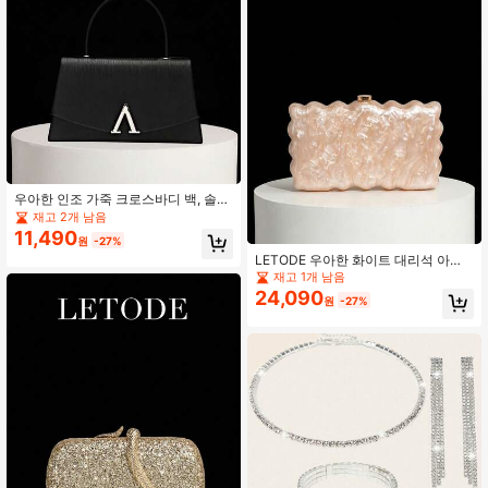
우아한 인조 가죽 크로스바디 백, 솔리
드 컬러 플랩 핸드백, 일상 사용, 파티
재고 2개 남음
및 행사에 완벽한 숄더백
11,490
원
-27%
LETODE 우아한 화이트 대리석 아크
릴 클러치 백, 탈착식 금속 체인이 있
재고 1개 남음
는 여성용 이브닝 신부 웨딩 지갑, 결
24,090
원
-27%
혼식 및 파티에 적합, 다기능 핸드백,
칵테일 파티 웨딩 새 지갑, 볼 가운 액
세서리, 파티 볼 가운 백과 완벽하게
어울림