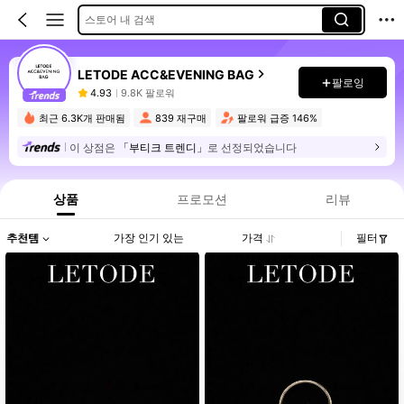
스토어 내 검색
LETODE ACC&EVENING BAG
팔로잉
4.93
9.8K 팔로워
최근 6.3K개 판매됨
839 재구매
팔로워 급증 146%
이 상점은
「부티크 트렌디」
로 선정되었습니다
상품
프로모션
리뷰
추천템
가장 인기 있는
가격
필터