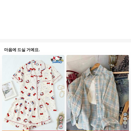
마음에 드실 거예요.
5