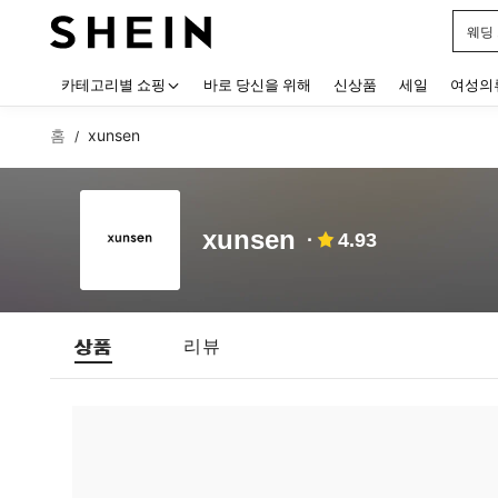
웨딩
Use up
카테고리별 쇼핑
바로 당신을 위해
신상품
세일
여성의
홈
xunsen
/
xunsen
4.93
상품
리뷰