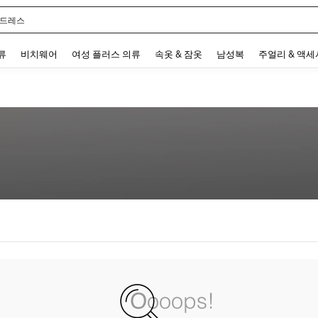
 드레스
 and down arrow keys to navigate search 최근 검색어 and 검색 후 발견. Press Enter 
류
비치웨어
여성 플러스 의류
속옷 & 잠옷
남성복
주얼리 & 액