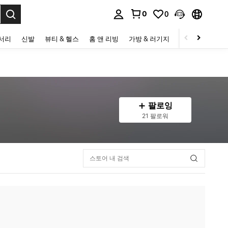
0
0
to select.
세서리
신발
뷰티 & 헬스
홈 앤 리빙
가방 & 러기지
스포츠 & 아웃
팔로잉
21 팔로워