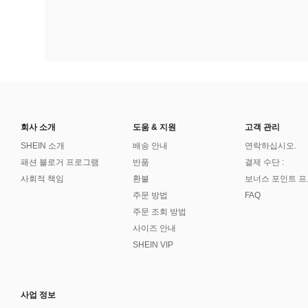
회사 소개
도움 & 지원
고객 관리
SHEIN 소개
배송 안내
연락하십시오.
패션 블로거 프로그램
반품
결제 수단 :
사회적 책임
환불
보너스 포인트 
주문 방법
FAQ
주문 조회 방법
사이즈 안내
SHEIN VIP
사업 정보