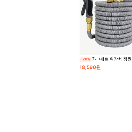
7개/세트 확장형 정원 호스, 고압 세차 물총, 다중 모드, 정원 물주기 유연 호
-26%
18,590원