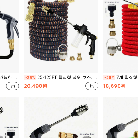
4" 및 1/2", 청소 및 관개에 적합
25-125FT 확장형 정원 호스, 폼 워터 건, 금속 커넥터 포함, 정원 물주기 및 세차용
7개 확장형 빨간색 텔레스코픽 호스 폼 팟
-26%
-26%
20,490원
18,690원