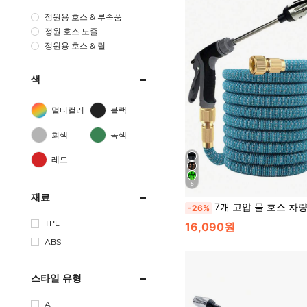
정원용 호스 & 부속품
정원 호스 노즐
정원용 호스 & 릴
색
멀티컬러
블랙
회색
녹색
레드
5
재료
7개 고압 물 호스 차량 워시 스프레이 노즐 정원 스프레이 세트,
-26%
TPE
16,090원
ABS
스타일 유형
A