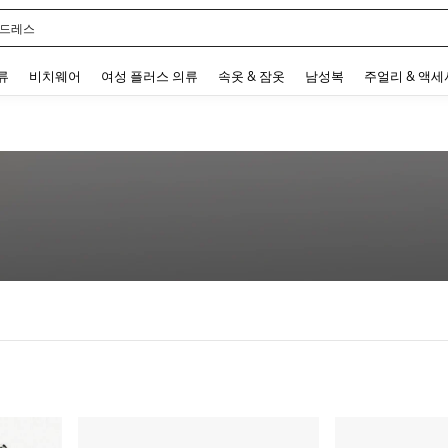
 드레스
 and down arrow keys to navigate search 최근 검색어 and 검색 후 발견. Press Enter 
류
비치웨어
여성 플러스 의류
속옷 & 잠옷
남성복
주얼리 & 액