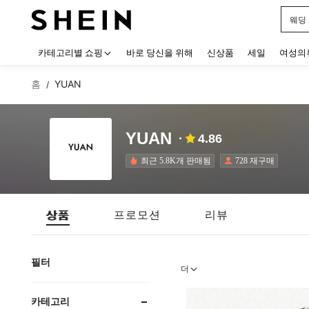
웨딩
Use up
카테고리별 쇼핑
바로 당신을 위해
신상품
세일
여성의
홈
YUAN
/
YUAN
4.86
최근 5.8K개 판매됨
728 재구매
상품
프로모션
리뷰
필터
더
카테고리