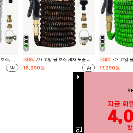
5
5
스, 유럽 및 미국에 적합
7개 고압 물 호스 세차 노즐 정원 분무기 세트, 유럽 및 미국용 범용
7개 고압 물 호스 세차 노
-26%
-26%
16,090원
17,290원
총 1 페이지
1