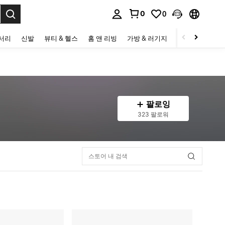
0
0
to select.
세서리
신발
뷰티 & 헬스
홈 앤 리빙
가방 & 러기지
스포츠 & 아웃
팔로잉
323 팔로워