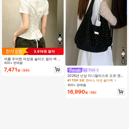
3,919원 절약
여름 우아한 여성용 솔리드 컬러 백 타
5
이 셔츠 (참고: 가볍고 통기성 있는 얇
600+ 판매됨
은 스타일) 허리 드로스트링 디자인 화
7,471
TUU
원
-34%
이트, 조용한 럭셔리
2026년 신상 미니멀리스트 도트 캔버
스 토트백, 대용량 캐주얼 다용도 통근
#1 TOP 3위
캔버스 여성 숄더백
숄더 핸드백
900+ 판매됨
16,990
원
-15%