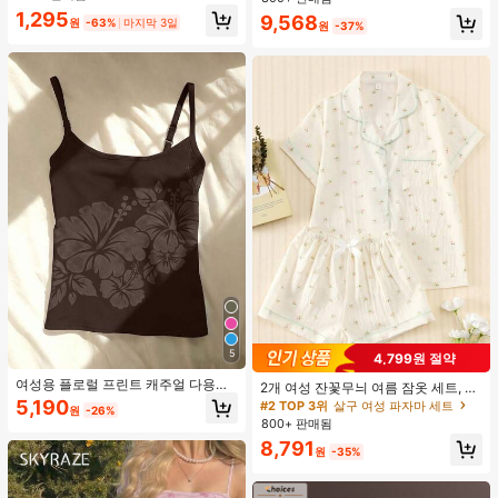
드 컬러 청키 힐 주름 텍스처 라운드
1,295
9,568
토 오픈토 슬립온 하이힐, 힐 높이 5c
원
-63%
마지막 3일
원
-37%
m, 실내외 겸용, 귀엽고 고급스러운 데
일리.파티.볼.휴가.홈.캠퍼스.모임.오
피스용, 2026 봄/여름 신상 (약간 크게
나옴)
5
4,799원 절약
여성용 플로럴 프린트 캐주얼 다용도
2개 여성 잔꽃무늬 여름 잠옷 세트, 반
일상용 캐미솔 여름
팔 버튼업 셔츠 및 반바지, 캐주얼 라
5,190
#2 TOP 3위
살구 여성 파자마 세트
원
-26%
운지웨어
800+ 판매됨
8,791
원
-35%