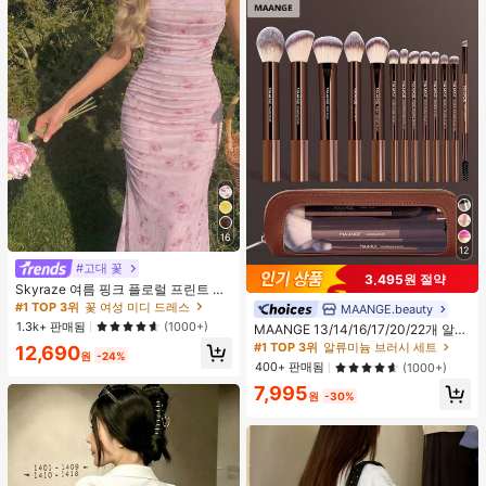
16
12
#고대 꽃
3,495원 절약
Skyraze 여름 핑크 플로럴 프린트 주
름 메쉬 캐미 롱 드레스, 여름 드레스,
#1 TOP 3위
꽃 여성 미디 드레스
MAANGE.beauty
#1 TOP 3위
알류미늄 브러시 세트
봄 옷
1.3k+ 판매됨
(1000+)
높은 재방문 고객
MAANGE 13/14/16/17/20/22개 알루
미늄 튜브 메이크업 브러시 세트, 페이
#1 TOP 3위
#1 TOP 3위
알류미늄 브러시 세트
알류미늄 브러시 세트
12,690
원
-24%
스 브러시, 블러셔 브러시, 파운데이션
높은 재방문 고객
높은 재방문 고객
400+ 판매됨
(1000+)
브러시, 아이라이너 브러시, 아이섀도
#1 TOP 3위
알류미늄 브러시 세트
7,995
우 브러시, 아이브로우 브러시, 블렌딩
원
-30%
높은 재방문 고객
브러시, 하이라이터 브러시, 컨실러 브
러시 포함, 파우더, 액체, 크림 화장품
에 적합, 일상 사용 및 여행에 이상적,
완벽한 메이크업 도구 선물 세트., 전
문가용