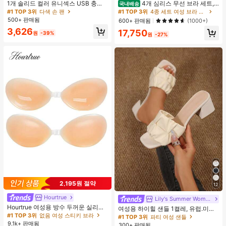
1개 솔리드 컬러 유니섹스 USB 충전
4개 심리스 무선 브라 세트,
국내배송
식 휴대용 100단 고풍량 장시간 배터
작은 가슴 보정, 초박형 통기성 아이스
#1 TOP 3위
다색 손 팬
#1 TOP 3위
4종 세트 여성 브라 & 브랄렛
리 수명 미니 핸드헬드 팬 LCD 디스플
실크 섹시 편안한 백리스 란제리 브라,
500+ 판매됨
600+ 판매됨
(1000+)
레이 일상용, 여행용
조절 가능
3,626
17,750
원
-39%
원
-27%
2,195원 절약
12
Hourtrue
Lily's Summer Women Shoes
Hourtrue 여성용 방수 두꺼운 실리콘
여성용 하이힐 샌들 1켤레, 유럽.미국
가슴 페탈, 작은 가슴 리프트업 & 푸시
#1 TOP 3위
없음 여성 스티키 브라
플러스 사이즈 어머니날 선물, 패셔너
#1 TOP 3위
파티 여성 샌들
인용, 웨딩 촬영 및 들러리용
블하고 편안한 PU 미끄럼 방지 솔리
9.1k+ 판매됨
300+ 판매됨