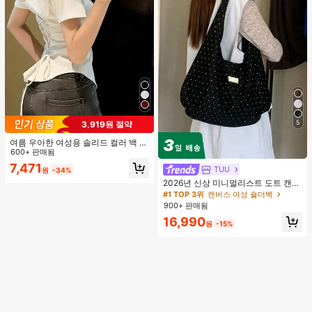
5
3,919원 절약
여름 우아한 여성용 솔리드 컬러 백 타
이 셔츠 (참고: 가볍고 통기성 있는 얇
600+ 판매됨
은 스타일) 허리 드로스트링 디자인 화
7,471
TUU
원
-34%
이트, 조용한 럭셔리
2026년 신상 미니멀리스트 도트 캔버
스 토트백, 대용량 캐주얼 다용도 통근
#1 TOP 3위
캔버스 여성 숄더백
숄더 핸드백
900+ 판매됨
16,990
원
-15%