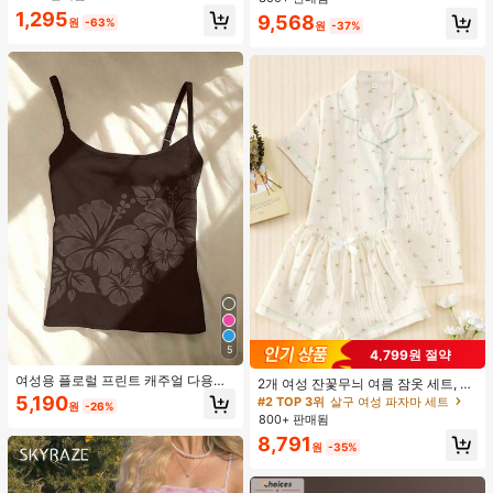
드 컬러 청키 힐 주름 텍스처 라운드
1,295
9,568
토 오픈토 슬립온 하이힐, 힐 높이 5c
원
-63%
원
-37%
m, 실내외 겸용, 귀엽고 고급스러운 데
일리.파티.볼.휴가.홈.캠퍼스.모임.오
피스용, 2026 봄/여름 신상 (약간 크게
나옴)
5
4,799원 절약
여성용 플로럴 프린트 캐주얼 다용도
2개 여성 잔꽃무늬 여름 잠옷 세트, 반
일상용 캐미솔 여름
팔 버튼업 셔츠 및 반바지, 캐주얼 라
5,190
#2 TOP 3위
살구 여성 파자마 세트
원
-26%
운지웨어
800+ 판매됨
8,791
원
-35%