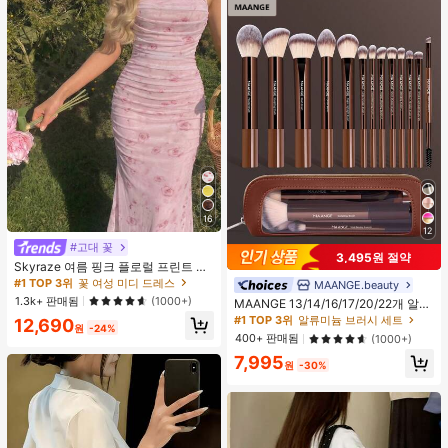
16
12
#고대 꽃
3,495원 절약
Skyraze 여름 핑크 플로럴 프린트 주
름 메쉬 캐미 롱 드레스, 여름 드레스,
#1 TOP 3위
꽃 여성 미디 드레스
MAANGE.beauty
#1 TOP 3위
알류미늄 브러시 세트
봄 옷
1.3k+ 판매됨
(1000+)
높은 재방문 고객
MAANGE 13/14/16/17/20/22개 알루
미늄 튜브 메이크업 브러시 세트, 페이
#1 TOP 3위
#1 TOP 3위
알류미늄 브러시 세트
알류미늄 브러시 세트
12,690
원
-24%
스 브러시, 블러셔 브러시, 파운데이션
높은 재방문 고객
높은 재방문 고객
400+ 판매됨
(1000+)
브러시, 아이라이너 브러시, 아이섀도
#1 TOP 3위
알류미늄 브러시 세트
7,995
우 브러시, 아이브로우 브러시, 블렌딩
원
-30%
높은 재방문 고객
브러시, 하이라이터 브러시, 컨실러 브
러시 포함, 파우더, 액체, 크림 화장품
에 적합, 일상 사용 및 여행에 이상적,
완벽한 메이크업 도구 선물 세트., 전
문가용