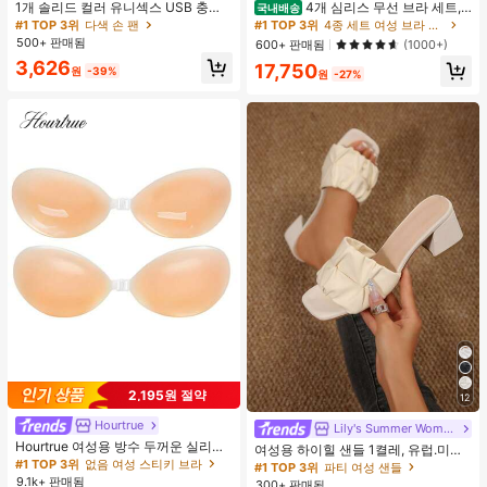
1개 솔리드 컬러 유니섹스 USB 충전
4개 심리스 무선 브라 세트,
국내배송
식 휴대용 100단 고풍량 장시간 배터
작은 가슴 보정, 초박형 통기성 아이스
#1 TOP 3위
다색 손 팬
#1 TOP 3위
4종 세트 여성 브라 & 브랄렛
리 수명 미니 핸드헬드 팬 LCD 디스플
실크 섹시 편안한 백리스 란제리 브라,
500+ 판매됨
600+ 판매됨
(1000+)
레이 일상용, 여행용
조절 가능
3,626
17,750
원
-39%
원
-27%
2,195원 절약
12
Hourtrue
Lily's Summer Women Shoes
Hourtrue 여성용 방수 두꺼운 실리콘
여성용 하이힐 샌들 1켤레, 유럽.미국
가슴 페탈, 작은 가슴 리프트업 & 푸시
#1 TOP 3위
없음 여성 스티키 브라
플러스 사이즈 어머니날 선물, 패셔너
#1 TOP 3위
파티 여성 샌들
인용, 웨딩 촬영 및 들러리용
블하고 편안한 PU 미끄럼 방지 솔리
9.1k+ 판매됨
300+ 판매됨