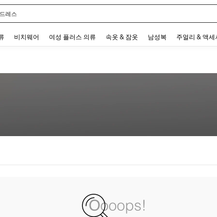
 드레스
 and down arrow keys to navigate search 최근 검색어 and 검색 후 발견. Press Enter 
류
비치웨어
여성 플러스 의류
속옷 & 잠옷
남성복
주얼리 & 액