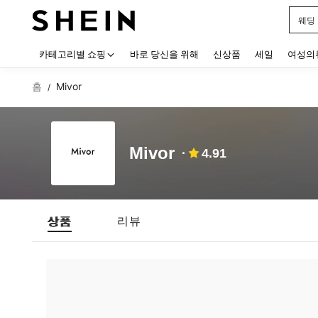
웨딩
Use up
카테고리별 쇼핑
바로 당신을 위해
신상품
세일
여성의
홈
Mivor
/
Mivor
4.91
상품
리뷰