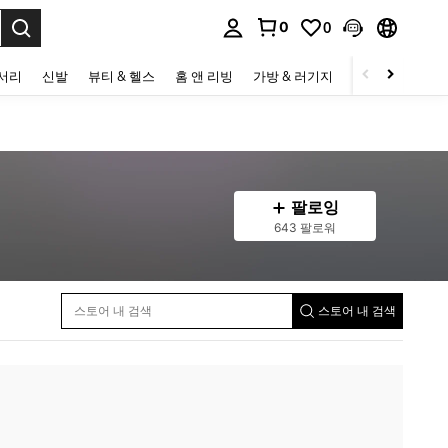
0
0
to select.
세서리
신발
뷰티 & 헬스
홈 앤 리빙
가방 & 러기지
스포츠 & 아웃
팔로잉
643 팔로워
스토어 내 검색