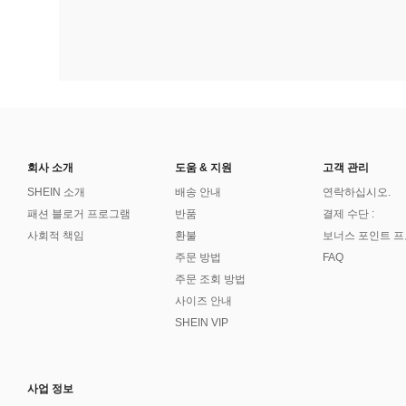
회사 소개
도움 & 지원
고객 관리
SHEIN 소개
배송 안내
연락하십시오.
패션 블로거 프로그램
반품
결제 수단 :
사회적 책임
환불
보너스 포인트 
주문 방법
FAQ
주문 조회 방법
사이즈 안내
SHEIN VIP
사업 정보