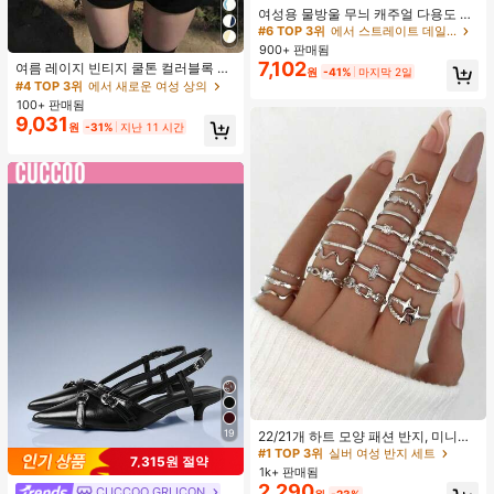
여성용 물방울 무늬 캐주얼 다용도 데
이트 & 외출 A라인 스커트 봄
#6 TOP 3위
에서 스트레이트 데일리 스커트
900+ 판매됨
7,102
여름 레이지 빈티지 쿨톤 컬러블록 얇
원
-41%
마지막 2일
은 시어 긴팔 슬림핏 플래터링 탑
#4 TOP 3위
에서 새로운 여성 상의
100+ 판매됨
9,031
원
-31%
지난 11 시간
#1 TOP 3위
실버 여성 반지 세트
거의 매진!
19
22/21개 하트 모양 패션 반지, 미니멀
리스트 크리스탈 임베디드 보헤미안
#1 TOP 3위
#1 TOP 3위
실버 여성 반지 세트
실버 여성 반지 세트
7,315원 절약
기하학 반지 세트, 발렌타인데이, 어머
1k+ 판매됨
거의 매진!
거의 매진!
니날 선물
2,290
CUCCOO GRLICON
#1 TOP 3위
실버 여성 반지 세트