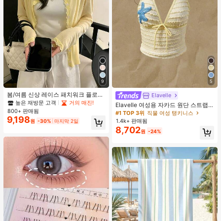
9
5
봄/여름 신상 레이스 패치워크 플로럴
Elavelle
트림 소프트 니트 가디건 경량 재킷 탑
높은 재방문 고객
거의 매진!
Elavelle 여성용 자카드 원단 스트랩
여성용, 코티지코어 옐로우
800+ 판매됨
불가사리 장식 홀터 탑, 봄/여름에 적
#1 TOP 3위
직물 여성 탱키니스
9,198
합 (탑만 포함, 반바지 미포함)
1.4k+ 판매됨
원
-30%
마지막 2일
8,702
원
-24%