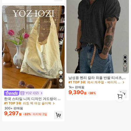
7
남성용 헨리 칼라 와플 반팔 티셔츠,
가볍고 통기성이 좋은 기본 티, 미국
#1 TOP 3위
에서 캐주얼 - 베이직 남성 상의
13
미니멀리스트 스타일, 모든 계절에 적
1k+ 판매됨
합
9,390
1
YOZ iOZi
#1 TOP 3위
러칭 백 여성 숄더백
원
-26%
1
거의 매진!
한국 스타일 니치 디자인 겨드랑이 숄
더백, 다용도 패션 부드러운 여름 숄더
#1 TOP 3위
#1 TOP 3위
러칭 백 여성 숄더백
러칭 백 여성 숄더백
토트백 여성용,
300+ 판매됨
거의 매진!
거의 매진!
9,297
#1 TOP 3위
러칭 백 여성 숄더백
원
-32%
마지막 2일
거의 매진!