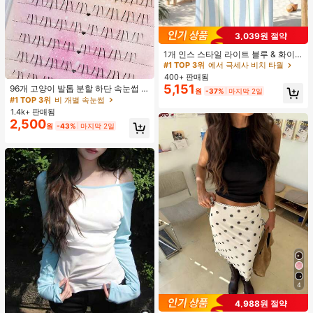
3,039원 절약
#1 TOP 3위
에서 극세사 비치 타월
거의 매진!
1개 인스 스타일 라이트 블루 & 화이
트 & 그린 스트라이프 비치 타월, 화이
#1 TOP 3위
#1 TOP 3위
에서 극세사 비치 타월
에서 극세사 비치 타월
트와 그린 세로 스트라이프 프린트가
#1 TOP 3위
비 개별 속눈썹
400+ 판매됨
거의 매진!
거의 매진!
있는 라이트 블루 배경, 신선한 섬 휴
5,151
거의 매진!
96개 고양이 발톱 분할 하단 속눈썹 B
#1 TOP 3위
에서 극세사 비치 타월
원
-37%
마지막 2일
가 분위기, 수영, 캠핑, 피트니스, 여름
컬 인조 속눈썹, 자연스럽고 사실적인
#1 TOP 3위
#1 TOP 3위
비 개별 속눈썹
비 개별 속눈썹
거의 매진!
휴식, 욕실 장식, 야외 액세서리, 선물,
개별 클러스터, 헐렁한 데일리 사용,
1.4k+ 판매됨
수영장 부드러운 가구, 핸드 타월에 적
거의 매진!
거의 매진!
초보자에게 적합
2,500
합
#1 TOP 3위
비 개별 속눈썹
원
-43%
마지막 2일
거의 매진!
4
4,988원 절약