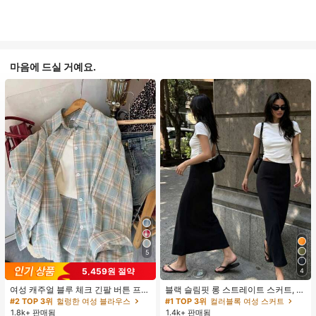
마음에 드실 거예요.
5
5,459원 절약
4
여성 캐주얼 블루 체크 긴팔 버튼 프론
블랙 슬림핏 롱 스트레이트 스커트, 여
트 폴리에스터 셔츠, 레귤러 핏, 봄 의
성 패션 폴리에스터 캐주얼 파티 스커
#2 TOP 3위
헐렁한 여성 블라우스
#1 TOP 3위
컬러블록 여성 스커트
류, 편안한 스타일
트, 다용도 및 귀여운, 일상 착용에 적
1.8k+ 판매됨
1.4k+ 판매됨