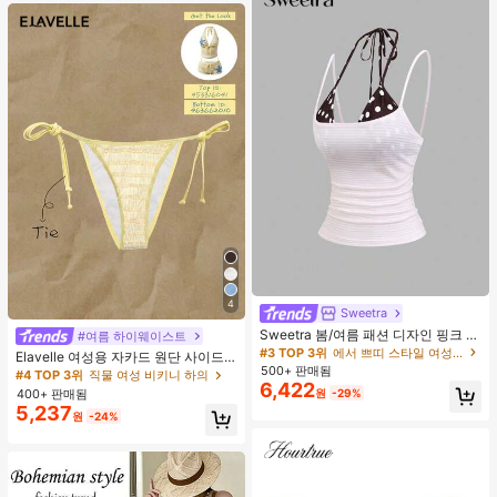
4
Sweetra
Sweetra 봄/여름 패션 디자인 핑크 스
#여름 하이웨이스트
트라이프 브라운 폴카 도트 스파게티
#3 TOP 3위
에서 쁘띠 스타일 여성 상의, 블라우스 & 티
Elavelle 여성용 자카드 원단 사이드
스트랩 2 In 1 스위트 걸리시 비치 로
500+ 판매됨
타이 비키니 하의, 봄/여름
#4 TOP 3위
직물 여성 비키니 하의
맨틱 휴가 스타일 여성용 캐미 탱크 탑
6,422
400+ 판매됨
원
-29%
5,237
원
-24%