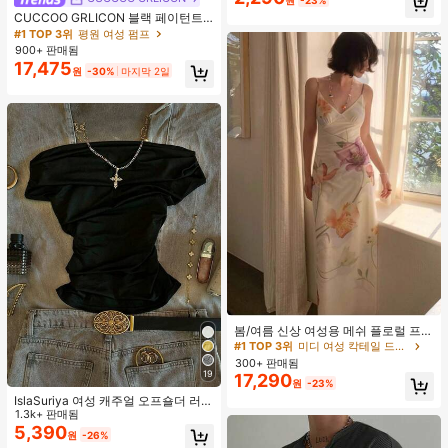
원
-23%
거의 매진!
CUCCOO GRLICON 블랙 페이턴트
가죽 뾰족한 토 메탈 크리스크로스 스
#1 TOP 3위
평원 여성 펌프
트랩 더블 버클 장식 키튼 힐 뮬 슈즈,
900+ 판매됨
쿨 걸즈를 위한 오토바이 스타일, 봄/
17,475
원
-30%
마지막 2일
여름, 휴가, 여행, 2000년대 스타일에
적합
#1 TOP 3위
미디 여성 칵테일 드레스
재고 5개 남음
봄/여름 신상 여성용 메쉬 플로럴 프린
트 드레스, 브이넥, 휴가 스타일, 섹시
#1 TOP 3위
#1 TOP 3위
미디 여성 칵테일 드레스
미디 여성 칵테일 드레스
한 비치 파티 댄스 드레스, 스파게티
300+ 판매됨
재고 5개 남음
재고 5개 남음
스트랩 웨딩 가을
19
17,290
#1 TOP 3위
미디 여성 칵테일 드레스
원
-23%
재고 5개 남음
IslaSuriya 여성 캐주얼 오프숄더 러치
핏 솔리드 블랙 티셔츠, 데일리 출퇴
1.3k+ 판매됨
근, 여름에 적합
5,390
원
-26%