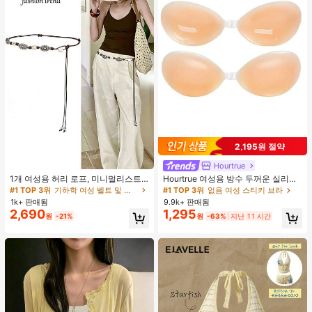
2,195원 절약
Hourtrue
#1 TOP 3위
기하학 여성 벨트 및 벨트 액세서리
거의 매진!
1개 여성용 허리 로프, 미니멀리스트
Hourtrue 여성용 방수 두꺼운 실리콘
보헤미안 패션 매듭 허리 벨트, 드레
가슴 페탈, 작은 가슴 리프트업 & 푸시
#1 TOP 3위
#1 TOP 3위
기하학 여성 벨트 및 벨트 액세서리
기하학 여성 벨트 및 벨트 액세서리
#1 TOP 3위
없음 여성 스티키 브라
스, 캐주얼 팬츠와 함께 일상 착용에
인용, 웨딩 촬영 및 들러리용
1k+ 판매됨
9.9k+ 판매됨
거의 매진!
거의 매진!
적합한 장식용 허리 액세서리
2,690
1,295
#1 TOP 3위
기하학 여성 벨트 및 벨트 액세서리
원
-21%
원
-63%
지난 11 시간
거의 매진!