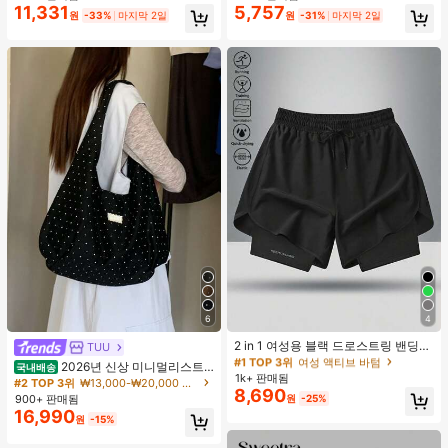
합, 여름 휴가. 해변, 음악 축제 및 여름
11,331
5,757
원
-33%
마지막 2일
원
-31%
마지막 2일
휴가에 완벽, 90년대
6
4
#1 TOP 3위
여성 액티브 바텀
높은 재방문 고객
2 in 1 여성용 블랙 드로스트링 밴딩
TUU
허리 곡선 밑단 캐주얼 러닝 트레이닝
#1 TOP 3위
#1 TOP 3위
여성 액티브 바텀
여성 액티브 바텀
2026년 신상 미니멀리스트
국내배송
운동 반바지
1k+ 판매됨
높은 재방문 고객
높은 재방문 고객
도트 캔버스 토트백, 대용량 캐주얼 다
#2 TOP 3위
₩13,000-₩20,000 여성 숄더백
8,690
용도 통근 숄더 핸드백
#1 TOP 3위
여성 액티브 바텀
900+ 판매됨
원
-25%
16,990
높은 재방문 고객
원
-15%