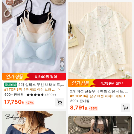
6,540원 절약
4,799원 절약
4개 심리스 무선 브라 세트,
국내배송
작은 가슴 보정, 초박형 통기성 아이스
#1 TOP 3위
4종 세트 여성 브라 & 브랄렛
2개 여성 잔꽃무늬 여름 잠옷 세트, 반
실크 섹시 편안한 백리스 란제리 브라,
600+ 판매됨
(500+)
팔 버튼업 셔츠 및 반바지, 캐주얼 라
#2 TOP 3위
살구 여성 파자마 세트
조절 가능
운지웨어
800+ 판매됨
17,750
원
-27%
8,791
원
-35%