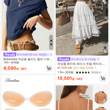
23
#지저분하면서도 세련된 스타일
Bohemela 여성용 솔리드 컬러 니트
#드레이프 컷 디테일
#1 TOP 3위
미디 여성 스커트
스쿱 넥 핏티드 티셔츠
100+ 판매됨
거의 매진!
여성용 화이트 레이스 트림 케이크 스
커트, 하이 웨이스트 슬리밍 A라인 미
9,590
#1 TOP 3위
#1 TOP 3위
미디 여성 스커트
미디 여성 스커트
원
-29%
디 스커트, 2026년 봄 신상 캐주얼
거의 매진!
거의 매진!
1.3k+ 판매됨
(1000+)
#1 TOP 3위
미디 여성 스커트
15,501
원
-30%
거의 매진!