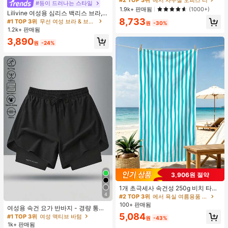
#2 TOP 3위
#2 TOP 3위
에서 사무실 오피스 티
에서 사무실 오피스 티
#등이 드러나는 스타일
드 컬러 언더셔츠 캐주얼
높은 재방문 고객
높은 재방문 고객
1.9k+ 판매됨
(1000+)
Lilivine 여성용 심리스 백리스 브라,
#2 TOP 3위
에서 사무실 오피스 티
백리스 디자인의 섹시한 여름 브라, 브
8,733
#1 TOP 3위
무선 여성 브라 & 브랄렛
원
-30%
높은 재방문 고객
라이덜 브라, 조절 가능한 숄더 스트랩
1.2k+ 판매됨
3개 포함, 편안하고 통기성이 좋으며
3,890
결혼식, 공식적인 행사에 적합하며 캐
원
-24%
미솔과 함께 착용할 수 있습니다.
3,906원 절약
#2 TOP 3위
에서 욕실 여름용품 욕실 타월
재고 5개 남음
1개 초극세사 속건성 250g 비치 타월,
4
심플한 블루 세로 스트라이프 비치 블
#2 TOP 3위
#2 TOP 3위
에서 욕실 여름용품 욕실 타월
에서 욕실 여름용품 욕실 타월
#1 TOP 3위
여성 액티브 바텀
랭킷, 방수 비치 매트, 요가 매트, 자외
100+ 판매됨
재고 5개 남음
재고 5개 남음
높은 재방문 고객
여성용 속건 요가 반바지 - 경량 통기
선 차단 숄, 여행, 캠핑, 수영, 비치 의
#2 TOP 3위
에서 욕실 여름용품 욕실 타월
성 트레이닝 스포츠 반바지, 여성용 스
5,084
#1 TOP 3위
#1 TOP 3위
여성 액티브 바텀
여성 액티브 바텀
자에 적합, 여름 해변 필수품
원
-43%
트레치 피트니스 팬츠 블랙 여름
재고 5개 남음
1k+ 판매됨
높은 재방문 고객
높은 재방문 고객