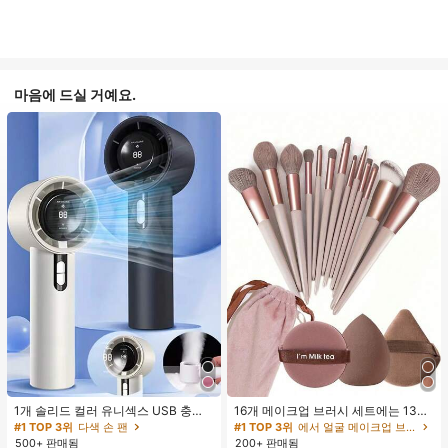
마음에 드실 거예요.
1개 솔리드 컬러 유니섹스 USB 충전
16개 메이크업 브러시 세트에는 13개
식 휴대용 100단 고풍량 장시간 배터
메이크업 브러시, 1개 눈물 모양 메이
#1 TOP 3위
다색 손 팬
#1 TOP 3위
에서 얼굴 메이크업 브러시 세트
리 수명 미니 핸드헬드 팬 LCD 디스플
크업 스펀지, 1개 둥근 쿠션 파우더 브
500+ 판매됨
200+ 판매됨