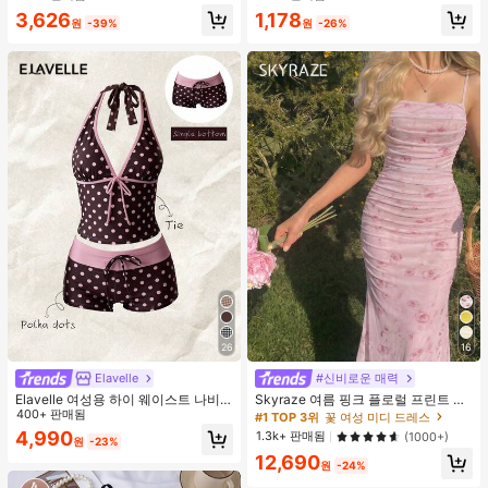
레이 일상용, 여행용
러시, 1개 삼각형 메이크업 스펀지가
3,626
1,178
포함되어 있습니다 - 클래식 세트. 부
원
-39%
원
-26%
드럽고 피부 친화적인 합성 모로 만들
어졌습니다. 여성과 소녀에게 완벽하
며, 가을과 겨울에 이상적입니다.
26
16
Elavelle
#신비로운 매력
Elavelle 여성용 하이 웨이스트 나비
Skyraze 여름 핑크 플로럴 프린트 주
매듭 노트 프린트 비키니 하의, 봄/여
400+ 판매됨
름 메쉬 캐미 롱 드레스, 여름 드레스,
#1 TOP 3위
꽃 여성 미디 드레스
름
봄 옷
4,990
1.3k+ 판매됨
(1000+)
원
-23%
12,690
원
-24%