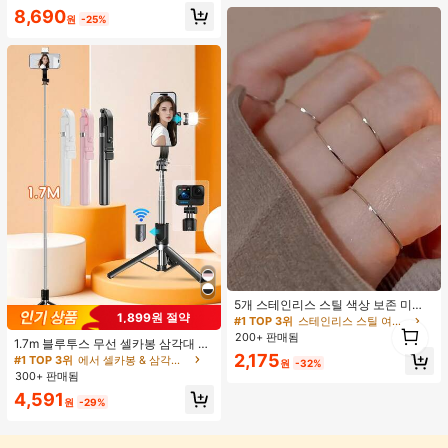
#1 TOP 3위
여성 액티브 바텀
8,690
원
-25%
높은 재방문 고객
#1 TOP 3위
스테인리스 스틸 여성 반지
거의 매진!
5개 스테인리스 스틸 색상 보존 미니
1,899원 절약
멀리스트 폴리싱 반지 세트, 우아한 니
#1 TOP 3위
#1 TOP 3위
스테인리스 스틸 여성 반지
스테인리스 스틸 여성 반지
1
치 디자인 스택형 반지 여성용
200+ 판매됨
거의 매진!
거의 매진!
1
1.7m 블루투스 무선 셀카봉 삼각대 LE
#1 TOP 3위
스테인리스 스틸 여성 반지
D 필 라이트 및 360° 회전 스테인리스
2,175
#1 TOP 3위
에서 셀카봉 & 삼각대 헤드
원
-32%
스틸 휴대폰 홀더 포함; 경량 및 휴대
거의 매진!
300+ 판매됨
용, 아이폰, 안드로이드 스마트폰과 호
4,591
환; 여행 및 셀카에 완벽합니다.
원
-29%