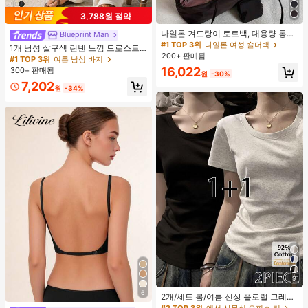
3,788원 절약
나일론 겨드랑이 토트백, 대용량 통근
Blueprint Man
숄더백, 작은 메이크업 백 포함, 펜던
#1 TOP 3위
나일론 여성 숄더백
1개 남성 살구색 린넨 느낌 드로스트
트 미포함, 가벼운 일상 핸드백 (펜던
200+ 판매됨
링 스트레이트 레그 팬츠, 부드럽고 편
#1 TOP 3위
여름 남성 바지
트 미포함)
안한 린넨 같은 원단, 캐주얼 휴가 &
16,022
300+ 판매됨
원
-30%
일상 출퇴근, 올드 머니 스타일
7,202
원
-34%
9
#2 TOP 3위
에서 사무실 오피스 티
6
높은 재방문 고객
2개/세트 봄/여름 신상 플로럴 그레이
+ 블랙 반팔 티셔츠, 여성 슬림핏 솔리