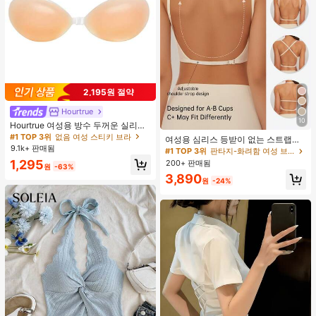
2,195원 절약
Hourtrue
10
Hourtrue 여성용 방수 두꺼운 실리콘
가슴 페탈, 작은 가슴 리프트업 & 푸시
#1 TOP 3위
없음 여성 스티키 브라
여성용 심리스 등받이 없는 스트랩리
인용, 웨딩 촬영 및 들러리용
9.1k+ 판매됨
스 브라 - 경량 통기성 얇은 컵, 조절
#1 TOP 3위
판타지-화려함 여성 브라 & 브랄렛
가능한 컨버터블 스트랩, 가벼운 지지
1,295
200+ 판매됨
원
-63%
력 (A/B컵에 적합) - 결혼식, 정장 드레
3,890
스, 캐미솔, 여름 의류, 신부 란제리에
원
-24%
적합