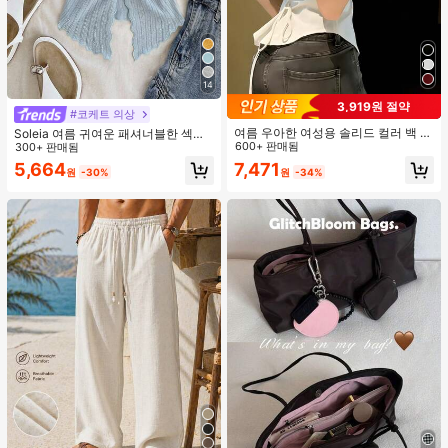
14
3,919원 절약
#코케트 의상
여름 우아한 여성용 솔리드 컬러 백 타
Soleia 여름 귀여운 패셔너블한 섹시
이 셔츠 (참고: 가볍고 통기성 있는 얇
600+ 판매됨
한 홀터 타이 트위스트 오픈 백 탑
300+ 판매됨
은 스타일) 허리 드로스트링 디자인 화
7,471
5,664
원
-34%
원
-30%
이트, 조용한 럭셔리