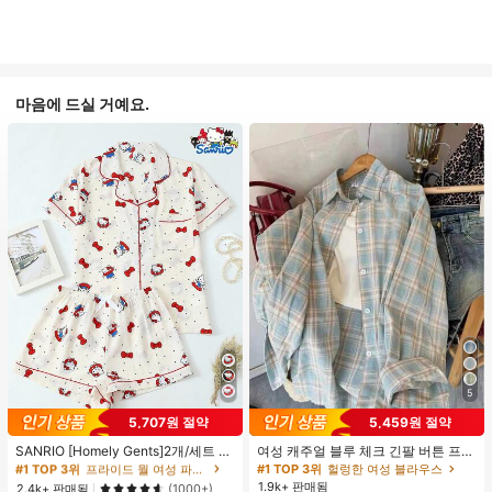
마음에 드실 거예요.
5
#1 TOP 3위
프라이드 월 여성 파자마 세트
5,707원 절약
5,459원 절약
높은 재방문 고객
거의 매진!
#1 TOP 3위
#1 TOP 3위
프라이드 월 여성 파자마 세트
프라이드 월 여성 파자마 세트
SANRIO [Homely Gents]2개/세트 여
여성 캐주얼 블루 체크 긴팔 버튼 프론
성 프린트 라펠 반팔 버튼 포켓 상의
트 폴리에스터 셔츠, 레귤러 핏, 봄 의
높은 재방문 고객
높은 재방문 고객
거의 매진!
거의 매진!
#1 TOP 3위
헐렁한 여성 블라우스
및 보우 반바지 잠옷 세트, 캐주얼 홈
류, 편안한 스타일
1.9k+ 판매됨
#1 TOP 3위
프라이드 월 여성 파자마 세트
2.4k+ 판매됨
(1000+)