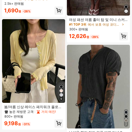
조끼 및 의류용 공간 절약 정리대
2.5k+ 판매됨
1,690
원
-26%
여성 패션 여름 홀터 탑 및 미니 스커
트 세트, 저녁 데이트, 연회, 파티에 적
#1 TOP 3위
에서 보호 여성 코디네이터
합, 화이트 우아한, 데이트 나이트
300+ 판매됨
12,626
원
-29%
9
봄/여름 신상 레이스 패치워크 플로럴
트림 소프트 니트 가디건 경량 재킷 탑
높은 재방문 고객
거의 매진!
여성용, 코티지코어 옐로우
800+ 판매됨
9,198
원
-31%
7