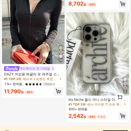
8,702
원
-24%
33
#드레이프 컷 디테일
DAZY 여성용 레귤러 핏 캐주얼 스포
츠 지퍼업 봄버 재킷, 봄, 가을 여성 의
#1 TOP 3위
에서 K-J 트렌드 추천 상품 여성 아우터웨어
류 여성 코트
1.1k+ 판매됨
(1000+)
11,790
5
원
-26%
1
1
Ins Niche 올드 머니 스타일 미니멀리
스트 영국식 전기 도금 실버 엣지 풀
#1 TOP 3위
에서 아이폰 11 프로 맥스 패션 폰 케이스
커버리지 휴대폰 케이스, 아이폰 16 프
600+ 판매됨
로 맥스, 애플 17 프로 맥스, 1/3/12/11,
2,542
14 프로 호환 (태그 없음)
원
-35%
추정된