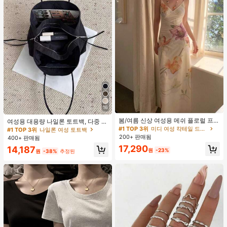
16
#1 TOP 3위
미디 여성 칵테일 드레스
재고 5개 남음
봄/여름 신상 여성용 메쉬 플로럴 프린
여성용 대용량 나일론 토트백, 다중 지
트 드레스, 브이넥, 휴가 스타일, 섹시
퍼 포켓, 방수 숄더 핸드백, 사무실 노
#1 TOP 3위
#1 TOP 3위
미디 여성 칵테일 드레스
미디 여성 칵테일 드레스
#1 TOP 3위
나일론 여성 토트백
한 비치 파티 댄스 드레스, 스파게티
트북, 일상 출퇴근, 쇼핑에 적합
200+ 판매됨
재고 5개 남음
재고 5개 남음
400+ 판매됨
스트랩 웨딩 가을
#1 TOP 3위
미디 여성 칵테일 드레스
17,290
14,187
원
-23%
원
-38%
추정된
재고 5개 남음