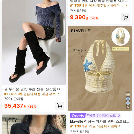
남성용 헨리 칼라 와플 반팔 티셔츠,
가볍고 통기성이 좋은 기본 티, 미국
#1 TOP 3위
에서 캐주얼 - 베이직 남성 상의
미니멀리스트 스타일, 모든 계절에 적
1k+ 판매됨
합
9,390
원
-26%
#1 TOP 3위
검은색 여성 패션 부츠
거의 매진!
걸 두꺼운 밑창 부츠 샌들, 신상품 여
름 키높이 롱 샤프트 니치 섹시 팝 걸
#1 TOP 3위
#1 TOP 3위
검은색 여성 패션 부츠
검은색 여성 패션 부츠
끈 레트로 스트리트 스타일 앵클 부츠
700+ 판매됨
거의 매진!
거의 매진!
#1 TOP 3위
검은색 여성 패션 부츠
35,437
원
-36%
5
거의 매진!
#여름 하이웨이스트
Elavelle 여성용 자카드 원단 스트랩
불가사리 장식 홀터 탑, 봄/여름에 적
#1 TOP 3위
직물 여성 비치웨어
합 (탑만 포함, 반바지 미포함)
1.4k+ 판매됨