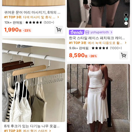
귀여운 문어 머리 마사지기, 8개의 촉
수, 머리 마사지기, 괄사 페이셜 도구,
#1 TOP 3위
다색 마사지 및 휴식 도구
머리 & 몸 이완, 독특한 마사지 포인
10k+ 판매됨
(500+)
트, 수동 딥 티슈 마사지 도구, 학교, 개
1,990
학, 여행, 여행 필수품, 가정 필수품, 스
원
-23%
yohuperloth
#1 TOP 3위
에서 녹색 다용도로 활용 가능한 데일리 탑
파, 마사지 도구, 마사지
거의 매진!
한국 스타일 레이스 패치워크 캐미솔
탱크 탑, Y2K 에스테틱, 스트리트웨어
#1 TOP 3위
#1 TOP 3위
에서 녹색 다용도로 활용 가능한 데일리 탑
에서 녹색 다용도로 활용 가능한 데일리 탑
캐주얼 여름
거의 매진!
거의 매진!
9.6k+ 판매됨
(1000+)
#1 TOP 3위
에서 녹색 다용도로 활용 가능한 데일리 탑
8,590
원
-26%
거의 매진!
8개 후크가 있는 다기능 나무 옷걸이
360도 회전 옷장 수납 후크 랙 상의
#1 TOP 3위
에서 행거 스태커