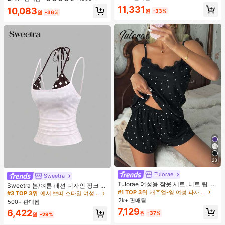
웨어, 봄/여름에 적합
높은 재방문 고객
거의 매진!
11,331
10,083
원
-33%
원
-36%
23
Tulorae
Sweetra
#3 TOP 3위
에서 쁘띠 스타일 여성 상의, 블라우스 & 티
Tulorae 여성용 잠옷 세트, 니트 립 원
거의 매진!
Sweetra 봄/여름 패션 디자인 핑크 스
단, 하트 프린트 대비 레이스 트림, 로
#1 TOP 3위
캐주얼-영 여성 파자마 세트
트라이프 브라운 폴카 도트 스파게티
#3 TOP 3위
#3 TOP 3위
에서 쁘띠 스타일 여성 상의, 블라우스 & 티
에서 쁘띠 스타일 여성 상의, 블라우스 & 티
맨틱 달콤 귀여운 섹시 캐미솔 & 반바
스트랩 2 In 1 스위트 걸리시 비치 로
2k+ 판매됨
500+ 판매됨
거의 매진!
거의 매진!
지 베이비돌 잠옷 세트 투피스 나이트
맨틱 휴가 스타일 여성용 캐미 탱크 탑
7,129
#3 TOP 3위
에서 쁘띠 스타일 여성 상의, 블라우스 & 티
6,422
세트 섹시 잠옷 세트 여성용 잠옷 롬퍼
원
-37%
원
-29%
투피스 잠옷 세트 여성용 잠옷 세트 도
거의 매진!