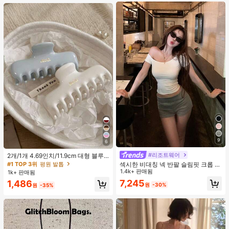
트 잠옷 세트 잠옷 반바지 세트 투피스
잠옷 세트 여성용 여름 세트 도트 반바
지 세트 여성용 잠옷 세트 반바지 잠옷
세트 여성용 투피스 여름 라운지 세트
9
6
#리조트웨어
2개/1개 4.69인치/11.9cm 대형 블루
& 화이트 1피스 플라스틱 헤어 클로
#1 TOP 3위
평원 발톱
섹시한 비대칭 넥 반팔 슬림핏 크롭 탑
클립, 데일리 웨어, 캐주얼, 파티, 출퇴
화이트 여름
1.4k+ 판매됨
1k+ 판매됨
근, 휴가, 헤어스타일링, 메이크업, 의
7,245
1,486
상 매칭 비치 헤어 클립 바캉스 헤어
원
-30%
원
-35%
클러치에 적합한 세련되고 다재다능
하며 우아하고 미니멀한 단색 헤어 액
세서리