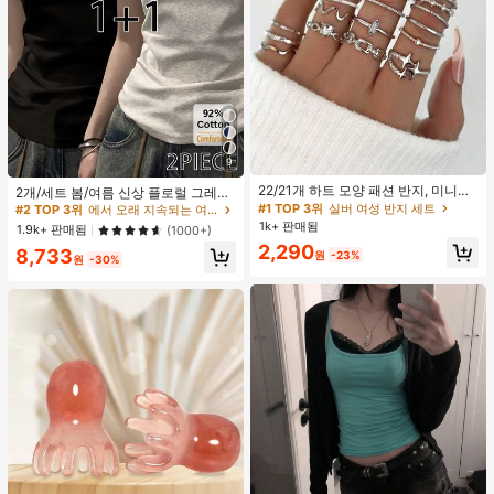
9
#1 TOP 3위
실버 여성 반지 세트
#2 TOP 3위
에서 오래 지속되는 여성 상의, 블라우스 & 티
거의 매진!
22/21개 하트 모양 패션 반지, 미니멀
높은 재방문 고객
2개/세트 봄/여름 신상 플로럴 그레이
리스트 크리스탈 임베디드 보헤미안
+ 블랙 반팔 티셔츠, 여성 슬림핏 솔리
#1 TOP 3위
#1 TOP 3위
실버 여성 반지 세트
실버 여성 반지 세트
#2 TOP 3위
#2 TOP 3위
에서 오래 지속되는 여성 상의, 블라우스 & 티
에서 오래 지속되는 여성 상의, 블라우스 & 티
기하학 반지 세트, 발렌타인데이, 어머
드 컬러 언더셔츠 캐주얼
1k+ 판매됨
거의 매진!
거의 매진!
높은 재방문 고객
높은 재방문 고객
1.9k+ 판매됨
(1000+)
니날 선물
#1 TOP 3위
실버 여성 반지 세트
2,290
#2 TOP 3위
에서 오래 지속되는 여성 상의, 블라우스 & 티
8,733
원
-23%
원
-30%
거의 매진!
높은 재방문 고객