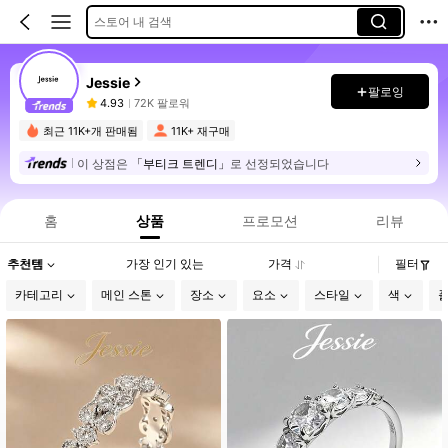
스토어 내 검색
Jessie
팔로잉
4.93
72K 팔로워
최근 11K+개 판매됨
11K+ 재구매
이 상점은
「부티크 트렌디」
로 선정되었습니다
홈
상품
프로모션
리뷰
추천템
가장 인기 있는
가격
필터
카테고리
메인 스톤
장소
요소
스타일
색