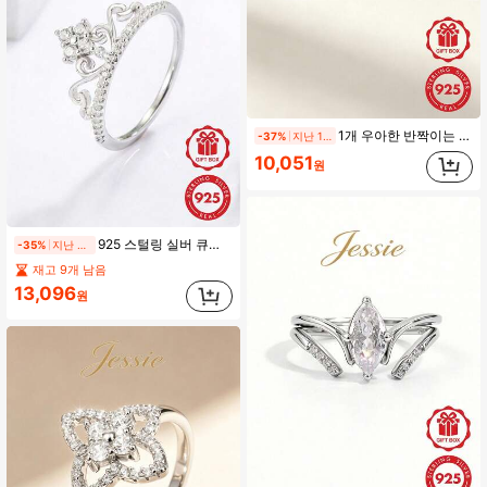
1개 우아한 반짝이는 925 스털링 실버 큐빅 지르코니아 3개 라운드 스톤 반지, 스택 가능, 여성용, 데이트 선물
-37%
지난 1일
10,051
원
925 스털링 실버 큐빅 지르코니아 박힌 럭셔리 우아한 크라운 디자인 여성 반지, 일상복, 결혼식, 약혼, 파티, 생일, 여행 및 데이트에 적합
-35%
지난 2일
재고 9개 남음
13,096
원