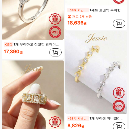
1세트 로맨틱 우아한 반짝이는 925 실버 큐빅 지르코니아 물방울 & V자형 커플 반지, 그녀를 위한 이상적인 발렌타인 데이 & 기념일 선물
-39%
지난 2일
재고 5개 남음
18,636
원
1개 우아하고 정교한 반짝이는 925 스털링 실버 지르코니아 클로버 디자인 중공 반지 여성 파티 선물
-23%
17,390
원
1개 우아한 미니멀리스트 세련된 925 스털링 실버 5-스톤 지르코니아 상감 반지, 데이트, 파티, 모임, 여행, 일상 착용에 적합하며 매력을 높여주는 선물
-29%
지난 2일
8,826
원