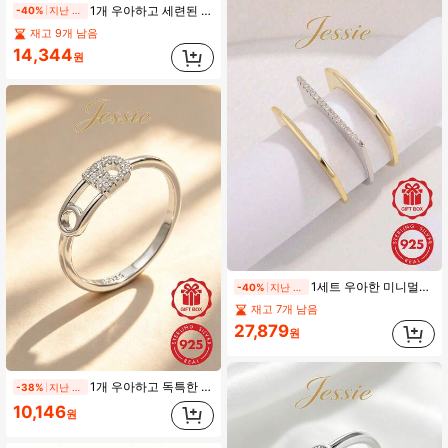
1개 우아하고 세련된 클래식 미니멀리스트 샤이니 925 실버 물방울 솔리테어 반지, 여성, 약혼, 결혼, 데이트, 파티 선물에 적합
-40%
지난 2일
재고 9개 남음
14,344
원
1세트 우아한 미니멀리스트 패셔너블한 절묘한 925 스털링 실버 큐빅 지르코니아 3겹 스택형 반지, 여성의 일상 매칭, 데이트, 파티, 우아함 향상, 선물에 적합
-40%
지난 2일
재고 7개 남음
27,879
원
1개 우아하고 독특한 925 스털링 실버 큐빅 지르코니아 기하학적 중공 페이퍼클립 반지 여성용, 일상 착용, 데이트, 파티, 선물
-38%
지난 1일
10,146
원