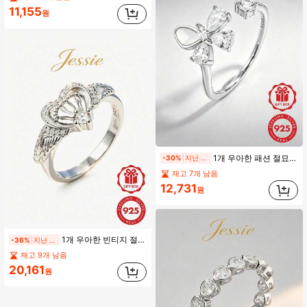
11,155
원
1개 우아한 패션 절묘한 반짝이는 로맨틱 925 실버 큐빅 지르코니아 나비 조절 가능한 오픈 반지, 여성에게 이상적인 선물, 데이트, 파티 및 일상 착용에 적합
-30%
지난 2일
재고 7개 남음
12,731
원
1개 우아한 빈티지 절묘한 빛나는 개인화된 925 실버 인공 발 발톱 하트 날개 디자인 반지, 여성의 일상, 데이트, 파티, 쇼케이스 장식품, 선물에 적합
-36%
지난 2일
재고 9개 남음
20,161
원