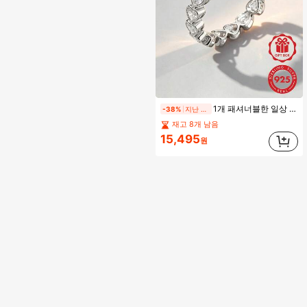
1개 패셔너블한 일상 샤이니 우아한 925 스털링 실버 하트 모양 링 천연 지르코니아 스톤 포함, 파티, 결혼식, 모임 여성 선물
-38%
지난 4 시간
재고 8개 남음
15,495
원