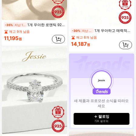
1개 우아한 로맨틱 925 실버 큐빅 지르코니아 하트 디자인 반지, 여성 데이트 파티 선물
-35%
지난 1일
1개 우아하고 매력적인 클래식 샤이니 925 실버 비대칭 크리스크로스 큐빅 지르코니아 반지, 여성을 위한 매력적인 선물
-30%
지난 2일
재고 9개 남음
11,195
재고 8개 남음
원
14,187
원
새 제품과 프로모션 소식을 따라오
세요
팔로잉
72K 팔로워