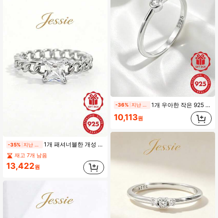
1개 우아한 작은 925 스털링 실버 라운드 큐빅 지르코니아 반지, 스택 가능, 여성 데이트 선물
-36%
지난 1일
10,113
원
1개 패셔너블한 개성 있는 빛나는 힙합 925 실버 큐빅 지르코니아 체인 스퀘어 메인 스톤 디자인 반지, 여성에게 이상적인 선물, 데이트, 파티 및 일상 착용에 적합
-35%
지난 2일
재고 7개 남음
13,422
원