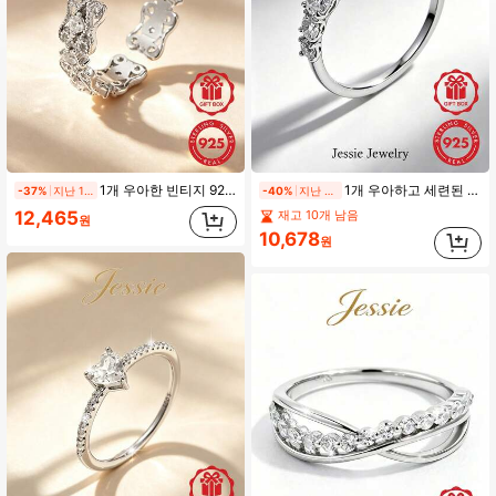
1개 우아한 빈티지 925 실버 큐빅 지르코니아 중공 디자인 반지 여성용, 데이트 파티 선물
1개 우아하고 세련된 반짝이는 925 스털링 실버 지르코니아 & 라운드 스톤 상감 하트 디자인 반지, 여성, 가족 모임, 결혼식, 기념일, 결혼 기념일, 휴일 선물에 적합
-37%
지난 1일
-40%
지난 2일
12,465
재고 10개 남음
원
10,678
원