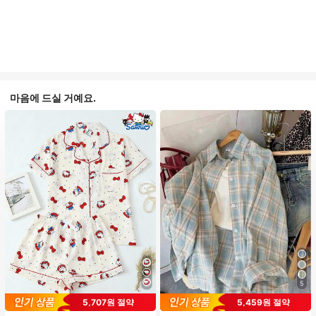
마음에 드실 거예요.
5
#1 TOP 3위
프라이드 월 여성 파자마 세트
5,707원 절약
5,459원 절약
높은 재방문 고객
거의 매진!