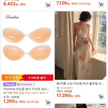
지 베이비돌 잠옷 세트 투피스 나이트
맨틱 휴가 스타일 여성용 캐미 탱크 탑
7,129
6,422
원
-37%
마지막 3일
거의 매진!
세트 섹시 잠옷 세트 여성용 잠옷 롬퍼
원
-29%
투피스 잠옷 세트 여성용 잠옷 세트 도
트 잠옷 세트 잠옷 반바지 세트 투피스
잠옷 세트 여성용 여름 세트 도트 반바
지 세트 여성용 잠옷 세트 반바지 잠옷
세트 여성용 투피스 여름 라운지 세트
#1 TOP 3위
미디 여성 칵테일 드레스
2,195원 절약
거의 매진!
#1 TOP 3위
#1 TOP 3위
미디 여성 칵테일 드레스
미디 여성 칵테일 드레스
봄/여름 신상 여성용 메쉬 플로럴 프린
Hourtrue
트 드레스, 브이넥, 휴가 스타일, 섹시
거의 매진!
거의 매진!
Hourtrue 여성용 방수 두꺼운 실리콘
한 비치 파티 댄스 드레스, 스파게티
300+ 판매됨
#1 TOP 3위
미디 여성 칵테일 드레스
가슴 페탈, 작은 가슴 리프트업 & 푸시
#1 TOP 3위
없음 여성 스티키 브라
스트랩 웨딩 가을
17,290
인용, 웨딩 촬영 및 들러리용
거의 매진!
원
-23%
9.7k+ 판매됨
1,295
원
-63%
마지막 2일