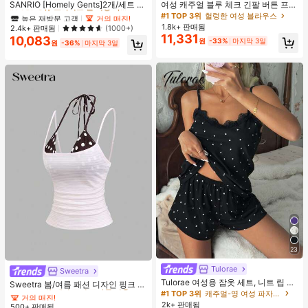
#1 TOP 3위
#1 TOP 3위
프라이드 월 여성 파자마 세트
프라이드 월 여성 파자마 세트
SANRIO [Homely Gents]2개/세트 여
여성 캐주얼 블루 체크 긴팔 버튼 프론
성 프린트 라펠 반팔 버튼 포켓 상의
트 폴리에스터 셔츠, 레귤러 핏, 봄 의
높은 재방문 고객
높은 재방문 고객
거의 매진!
거의 매진!
#1 TOP 3위
헐렁한 여성 블라우스
및 보우 반바지 잠옷 세트, 캐주얼 홈
류, 편안한 스타일
1.8k+ 판매됨
#1 TOP 3위
프라이드 월 여성 파자마 세트
2.4k+ 판매됨
(1000+)
웨어, 봄/여름에 적합
11,331
10,083
높은 재방문 고객
거의 매진!
원
-33%
마지막 3일
원
-36%
마지막 3일
23
#4 TOP 3위
에서 쁘띠 스타일 여성 상의, 블라우스 & 티
Tulorae
거의 매진!
Sweetra
Tulorae 여성용 잠옷 세트, 니트 립 원
#4 TOP 3위
#4 TOP 3위
에서 쁘띠 스타일 여성 상의, 블라우스 & 티
에서 쁘띠 스타일 여성 상의, 블라우스 & 티
Sweetra 봄/여름 패션 디자인 핑크 스
단, 하트 프린트 대비 레이스 트림, 로
#1 TOP 3위
캐주얼-영 여성 파자마 세트
트라이프 브라운 폴카 도트 스파게티
거의 매진!
거의 매진!
맨틱 달콤 귀여운 섹시 캐미솔 & 반바
스트랩 2 In 1 스위트 걸리시 비치 로
2k+ 판매됨
500+ 판매됨
#4 TOP 3위
에서 쁘띠 스타일 여성 상의, 블라우스 & 티