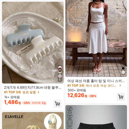
6
여성 패션 여름 홀터 탑 및 미니 스커
트 세트, 저녁 데이트, 연회, 파티에 적
#1 TOP 3위
에서 보호 여성 코디네이터
2개/1개 4.69인치/11.9cm 대형 블루
합, 화이트 우아한, 데이트 나이트
300+ 판매됨
& 화이트 1피스 플라스틱 헤어 클로
#1 TOP 3위
평원 발톱
12,626
클립, 데일리 웨어, 캐주얼, 파티, 출퇴
원
-29%
1k+ 판매됨
근, 휴가, 헤어스타일링, 메이크업, 의
1,486
원
-35%
마지막 3일
상 매칭 비치 헤어 클립 바캉스 헤어
클러치에 적합한 세련되고 다재다능
하며 우아하고 미니멀한 단색 헤어 액
세서리