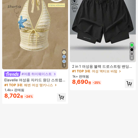
4
#1 TOP 3위
여성 액티브 바텀
5
높은 재방문 고객
2 in 1 여성용 블랙 드로스트링 밴딩
허리 곡선 밑단 캐주얼 러닝 트레이닝
#1 TOP 3위
#1 TOP 3위
여성 액티브 바텀
여성 액티브 바텀
#여름 하이웨이스트
운동 반바지
1k+ 판매됨
높은 재방문 고객
높은 재방문 고객
Elavelle 여성용 자카드 원단 스트랩
8,690
#1 TOP 3위
여성 액티브 바텀
원
-25%
불가사리 장식 홀터 탑, 봄/여름에 적
#1 TOP 3위
해변 여성 탱키니스
높은 재방문 고객
합 (탑만 포함, 반바지 미포함)
1.4k+ 판매됨
8,702
원
-24%