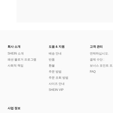
회사 소개
도움 & 지원
고객 관리
SHEIN 소개
배송 안내
연락하십시오.
패션 블로거 프로그램
반품
결제 수단 :
사회적 책임
환불
보너스 포인트 
주문 방법
FAQ
주문 조회 방법
사이즈 안내
SHEIN VIP
사업 정보