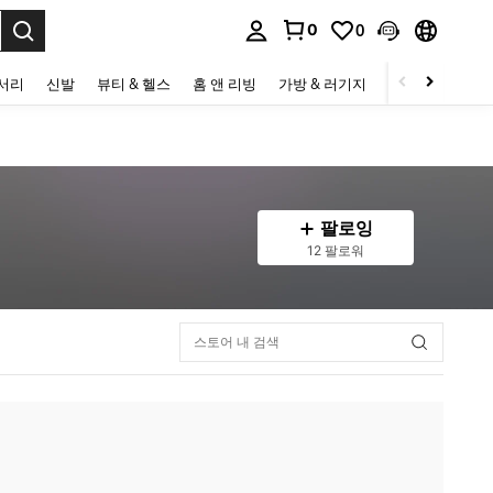
0
0
to select.
세서리
신발
뷰티 & 헬스
홈 앤 리빙
가방 & 러기지
스포츠 & 아웃
팔로잉
12 팔로워