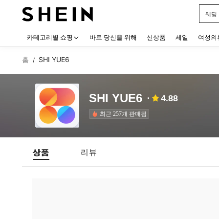
웨딩
Use up
카테고리별 쇼핑
바로 당신을 위해
신상품
세일
여성의
홈
SHI YUE6
/
SHI YUE6
4.88
최근 257개 판매됨
상품
리뷰