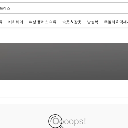
 드레스
 and down arrow keys to navigate search 최근 검색어 and 검색 후 발견. Press Enter 
류
비치웨어
여성 플러스 의류
속옷 & 잠옷
남성복
주얼리 & 액