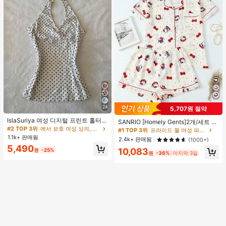
24
5,707원 절약
#1 TOP 3위
프라이드 월 여성 파자마 세트
IslaSuriya 여성 디지털 프린트 홀터넥
높은 재방문 고객
SANRIO [Homely Gents]2개/세트 여
타이 백 탱크탑 도트 프린트 포함
#2 TOP 3위
에서 보호 여성 상의, 블라우스 & 티
성 프린트 라펠 반팔 버튼 포켓 상의
#1 TOP 3위
#1 TOP 3위
프라이드 월 여성 파자마 세트
프라이드 월 여성 파자마 세트
및 보우 반바지 잠옷 세트, 캐주얼 홈
1.1k+ 판매됨
높은 재방문 고객
높은 재방문 고객
2.4k+ 판매됨
(1000+)
웨어, 봄/여름에 적합
5,490
#1 TOP 3위
프라이드 월 여성 파자마 세트
10,083
원
-25%
원
-36%
마지막 3일
높은 재방문 고객