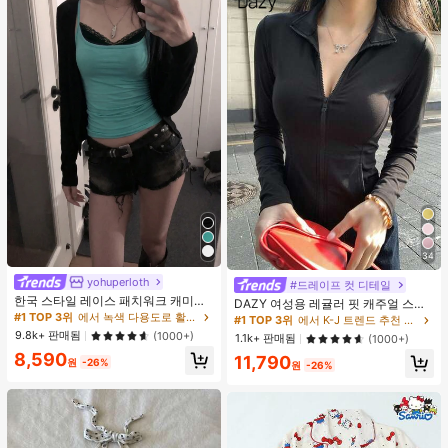
34
yohuperloth
#드레이프 컷 디테일
한국 스타일 레이스 패치워크 캐미솔
DAZY 여성용 레귤러 핏 캐주얼 스포
탱크 탑, Y2K 에스테틱, 스트리트웨어
#1 TOP 3위
에서 녹색 다용도로 활용 가능한 데일리 탑
츠 지퍼업 봄버 재킷, 봄, 가을 여성 의
#1 TOP 3위
에서 K-J 트렌드 추천 상품 여성 아우터웨어
캐주얼 여름
류 여성 코트
9.8k+ 판매됨
(1000+)
1.1k+ 판매됨
(1000+)
8,590
11,790
원
-26%
원
-26%