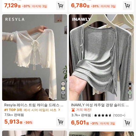
지 베이비돌 잠옷 세트 투피스 나이트
7,129
6,780
세트 섹시 잠옷 세트 여성용 잠옷 롬퍼
원
-37%
마지막 3일
원
-31%
마지막 3일
투피스 잠옷 세트 여성용 잠옷 세트 도
트 잠옷 세트 잠옷 반바지 세트 투피스
잠옷 세트 여성용 여름 세트 도트 반바
지 세트 여성용 잠옷 세트 반바지 잠옷
세트 여성용 투피스 여름 라운지 세트
15
8
Resyla 레이스 트림 캐미솔 드레스 커
INAWLY 여성 캐주얼 경량 솔리드 컬
버 업, 여성용 긴소매 니트 시어 커버
러 재킷, 봄/가을 일상 출퇴근에 적합
거의 매진!
#1 TOP 3위
에서 시어 데일리 셔츠
업 탑, 여름
한 미니멀리스트 스타일
7.5k+ 판매됨
3.7k+ 판매됨
(1000+)
5,913
6,501
원
-30%
원
-31%
마지막 3일