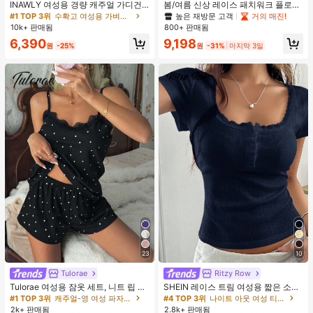
INAWLY 여성용 경량 캐주얼 가디건,
봄/여름 신상 레이스 패치워크 플로럴
여름
트림 소프트 니트 가디건 경량 재킷 탑
높은 재방문 고객
거의 매진!
#1 TOP 3위
수확고 여성용 가벼운 카디건
여성용, 코티지코어 옐로우
10k+ 판매됨
800+ 판매됨
6,390
9,198
원
-25%
원
-31%
마지막 3일
23
10
Tulorae
Ritzy Row
Tulorae 여성용 잠옷 세트, 니트 립 원
SHEIN 레이스 트림 여성용 짧은 소매
단, 하트 프린트 대비 레이스 트림, 로
티셔츠, 슬림핏 여름 새 3버튼 전면 반
#1 TOP 3위
캐주얼-영 여성 파자마 세트
#4 TOP 3위
나이트 아웃 여성 티셔츠
맨틱 달콤 귀여운 섹시 캐미솔 & 반바
소매 탑
2k+ 판매됨
2.8k+ 판매됨