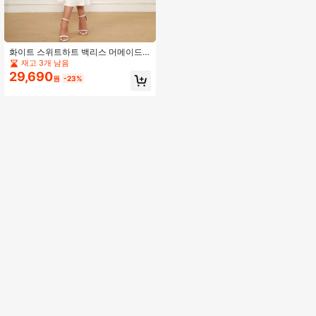
화이트 스위트하트 백리스 머메이드
새틴 포멀 드레스, 신부 들러리 드레스
재고 3개 남음
우아한 웨딩
29,690
원
-23%