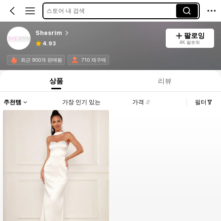
스토어 내 검색
Shesrim
팔로잉
4K 팔로워
4.93
최근 900개 판매됨
710 재구매
상품
리뷰
추천템
가장 인기 있는
가격
필터