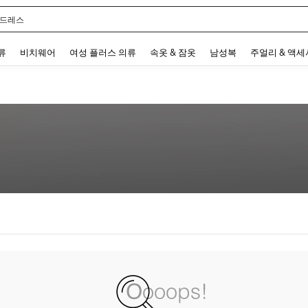
 드레스
 and down arrow keys to navigate search 최근 검색어 and 검색 후 발견. Press Enter 
류
비치웨어
여성 플러스 의류
속옷 & 잠옷
남성복
주얼리 & 액