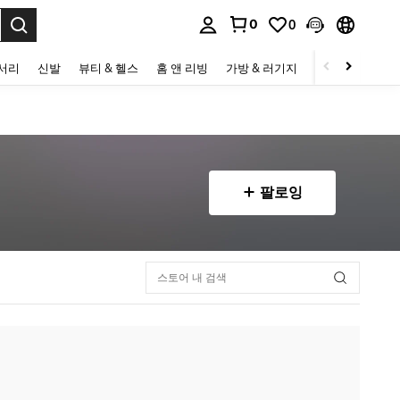
0
0
to select.
세서리
신발
뷰티 & 헬스
홈 앤 리빙
가방 & 러기지
스포츠 & 아웃
팔로잉