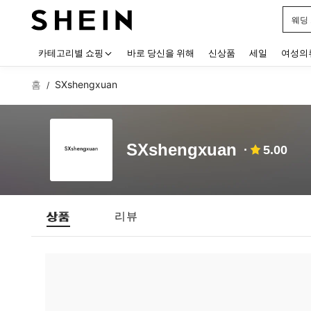
웨딩
Use up
카테고리별 쇼핑
바로 당신을 위해
신상품
세일
여성의
홈
SXshengxuan
/
SXshengxuan
5.00
상품
리뷰