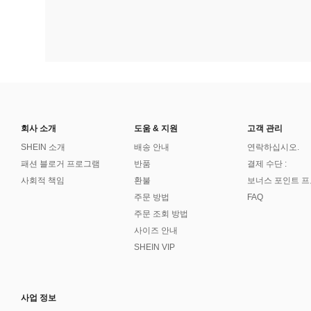
회사 소개
도움 & 지원
고객 관리
SHEIN 소개
배송 안내
연락하십시오.
패션 블로거 프로그램
반품
결제 수단 :
사회적 책임
환불
보너스 포인트 
주문 방법
FAQ
주문 조회 방법
사이즈 안내
SHEIN VIP
사업 정보