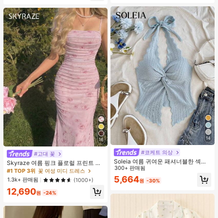
14
16
#코케트 의상
#고대 꽃
Soleia 여름 귀여운 패셔너블한 섹시
Skyraze 여름 핑크 플로럴 프린트 주
한 홀터 타이 트위스트 오픈 백 탑
300+ 판매됨
름 메쉬 캐미 롱 드레스, 여름 드레스,
#1 TOP 3위
꽃 여성 미디 드레스
봄 옷
5,664
1.3k+ 판매됨
(1000+)
원
-30%
12,690
원
-24%