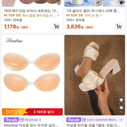
16개 메이크업 브러시 세트에는 13개
1개 솔리드 컬러 유니섹스 USB 충전
메이크업 브러시, 1개 눈물 모양 메이
식 휴대용 100단 고풍량 장시간 배터
#1 TOP 3위
에서 얼굴 메이크업 브러시 세트
#1 TOP 3위
다색 손 팬
크업 스펀지, 1개 둥근 쿠션 파우더 브
리 수명 미니 핸드헬드 팬 LCD 디스플
200+ 판매됨
500+ 판매됨
러시, 1개 삼각형 메이크업 스펀지가
레이 일상용, 여행용
1,178
3,626
포함되어 있습니다 - 클래식 세트. 부
원
-26%
원
-39%
드럽고 피부 친화적인 합성 모로 만들
어졌습니다. 여성과 소녀에게 완벽하
며, 가을과 겨울에 이상적입니다.
2,195원 절약
12
Hourtrue
Lily's Summer Women Shoes
Hourtrue 여성용 방수 두꺼운 실리콘
여성용 하이힐 샌들 1켤레, 유럽.미국