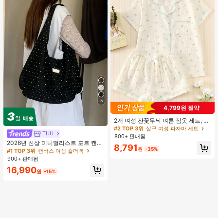
5
4,799원 절약
2개 여성 잔꽃무늬 여름 잠옷 세트, 반
팔 버튼업 셔츠 및 반바지, 캐주얼 라
#2 TOP 3위
살구 여성 파자마 세트
TUU
운지웨어
800+ 판매됨
2026년 신상 미니멀리스트 도트 캔버
8,791
원
-35%
스 토트백, 대용량 캐주얼 다용도 통근
#1 TOP 3위
캔버스 여성 숄더백
숄더 핸드백
900+ 판매됨
16,990
원
-15%