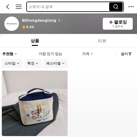
스토어 내 검색
BDhongdenglong
팔로잉
2 팔로워
5.00
상품
리뷰
추천템
가장 인기 있는
가격
필터
스타일
특징
페스티벌