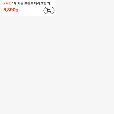
1개 카툰 프린트 메이크업 가방, 뷰티 필수품 휴대에 적합, 여행용 세면도구 정리 가방, 대용량 수납 가방, 크리스마스 및 할로윈 선물
-24%
5,890
원