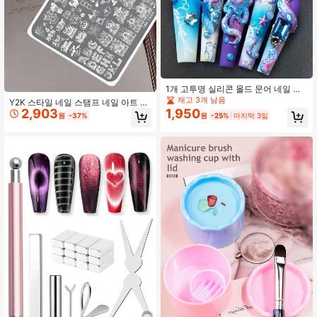
1개 고투명 실리콘 몰드 문어 네일 아
트 모델 3D 네일 데코 DIY 정교한 템
재고 3개 남음
Y2K 스타일 네일 스탬프 네일 아트 스
플릿, 네일 주얼리 제작 몰드
2,903
1,950
탬핑 플레이트 네일 스텐실 네일 플레
원
-37%
원
-25%
마지막 3일
이트 템플릿 네일 아트, DIY 매니큐어
네일 살롱 아트 디자인 선물 용품