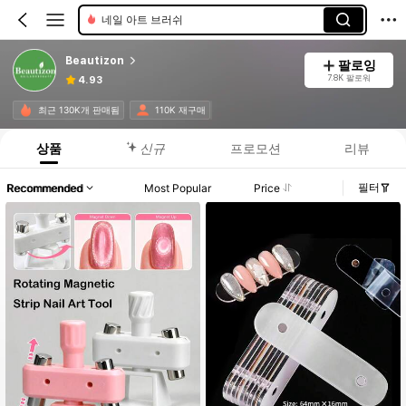
네일 아트 액세서리
Beautizon
팔로잉
7.8K 팔로워
4.93
최근 130K개 판매됨
110K 재구매
상품
신규
프로모션
리뷰
필터
Recommended
Most Popular
Price