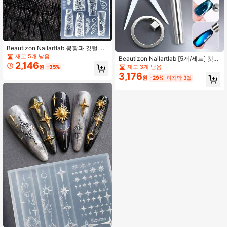
Beautizon Nailartlab 봉황과 깃털 디
자인이 특징인 3D 실리콘 네일 아트
재고 5개 남음
Beautizon Nailartlab [5개/세트] 캣아
몰드, 정교한 엠보싱 봉황, 깃털 및 스
2,146
이 네일 아트 자석 세트, 강력한 자석
재고 3개 남음
원
-35%
크롤워크 패턴을 만들기에 완벽한 네
완드, 원형 자석 및 가위 모양 자석 포
3,176
일 아트 용품
원
-29%
마지막 3일
함, 유리 구슬, 넓은 캣아이, 프렌치 캣
아이 및 기타 효과를 쉽게 만들 수 있
습니다. 부드러운 느낌의 스테인리스
스틸 소재, 안정적이고 균일한 자력,
초보자도 쉽게 풍부하고 투명한 캣아
이 효과를 만들 수 있으며, 다양한 캣
아이 젤 폴리시와 호환됩니다