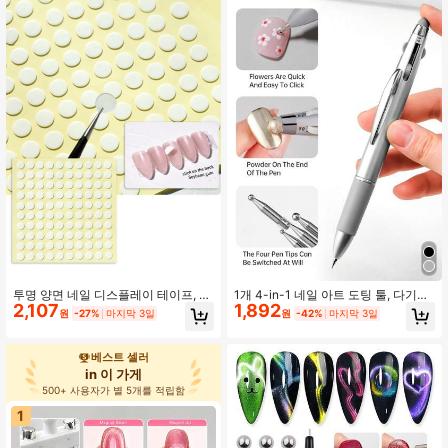
품에 적합
단하고 편리함
투명 양면 네일 디스플레이 테이프, 5
1개 4-in-1 네일 아트 도팅 툴, 다기능
2,107
1,892
개 가짜 네일 디스플레이 스티커, 네일
도팅/플라워/네일 아트 페인팅 툴, 네
원
-27%
마지막 3일
원
-42%
마지막 3일
용품, 네일 도구, 네일 아트 도구, 개학,
일 살롱, 네일 용품, 네일 도구, 네일 아
네일, 프레스 온 네일용 네일 도구, 매
트 도구, 개학, 네일 아트, 네일 도구(프
니큐어 페디큐어 도구
레스온 네일에 적합), 매니큐어 도구에
베스트 셀러
적합
in 이 가게
500+ 사용자가 별 5개를 적립함
1