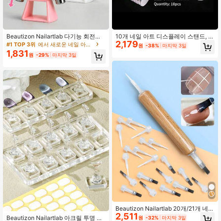
Beautizon Nailartlab 다기능 회전식
10개 네일 아트 디스플레이 스탠드, 네
2,179
캣아이 네일아트 자석: 스탠드 포함 도
일 용품, 네일 도구, 네일 아트 도구, 개
#1 TOP 3위
에서 새로운 네일 아트 도구
원
-38%
마지막 3일
구, 여러 개의 자석 헤드가 장착되어
학, 네일, 프레스 온 네일용 네일 도구,
1,831
원
-29%
마지막 3일
넓은 빔, 링 및 크리스탈 캣아이 효과
매니큐어 페디큐어 도구
를 구현, 자동 유리 비즈 자석 막대, 초
보자 DIY 네일아트 도구에 적합
Beautizon Nailartlab 20개/21개 네일
2,511
폴리쉬 살롱 브러쉬 세트, 납작하고 뾰
Beautizon Nailartlab 아크릴 투명 네
원
-32%
마지막 3일