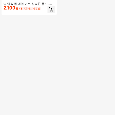
별 달 & 별 네일 아트 실리콘 몰드, 초
2,199
승달, 태양 별, 사각 별, 다양한 크기의
원
-31%
마지막 3일
별 포함, 다크 핫 걸 스타일 네일 DIY
조각 실리콘 몰드, 손상 없는 탈형, 섬
세한 3D 텍스처, 개인/네일 살롱 DIY
네일 도구, 전문 네일 도구