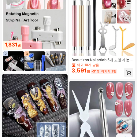
1,831
원
2
3
4
Beautizon Nailartlab 5개 고양이 눈
네일 자석 세트 네일 푸셔 포함, 3D 고
재고 10개 남음
양이 눈 젤 네일 폴리시에 적합한 양면
3,591
원
-31%
마지막 3일
자석 펜