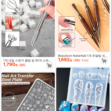
Beautizon Nailartlab 1개 듀얼팁 네
1,692
일 아트 페인팅 브러시, DIY 아트 매트
1개 네일 스펀지 클립 및 50개 스펀지
원
-35%
추정된
핸들 드로잉 라인 젤 펜 캡 포함, 여성
1,790
어플리케이터 세트, 골드 및 실버 스펀
원
-22%
용 네일 살롱 용품
지 클립 네일 아트 도구로 네일 폴리
시, 화장품 도포 및 오염 제거, 네일 아
트 용품, 네일 아트 도구, 네일 아트 액
세서리, 개학, 네일 아트, 네일 아트 도
구, 네일 아트 스티커 도구, 네일 아트
페디큐어 도구