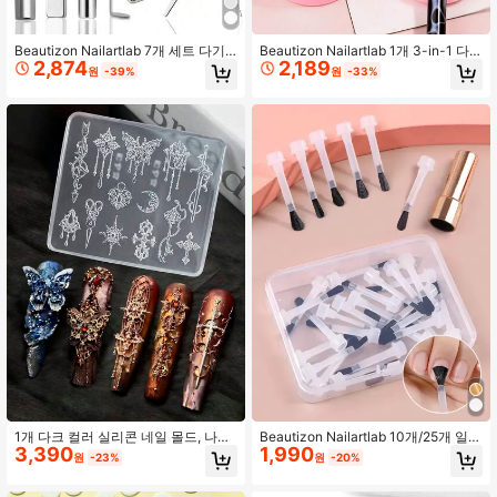
Beautizon Nailartlab 7개 세트 다기
Beautizon Nailartlab 1개 3-in-1 다
2,874
2,189
능 캣아이 네일 아트 비즈 흡수 네일
기능 네일 아트 도구 세척 펜 컵, 네일
원
-39%
원
-33%
마그넷 펜 & 하트 모양 네일 마그넷, 네
아트 펜 보관함, 네일 아트 팔레트, 먼
일 아트를 위한 네일 마그넷, 네일 아
지 덮개가 있는 네일 아트 펜 보관 및
트를 위한 캣아이 마그넷, 홈 DIY에 완
세척함, 전문 네일 살롱 도구
벽, 네일 아트 디자인
1개 다크 컬러 실리콘 네일 몰드, 나비
Beautizon Nailartlab 10개/25개 일회
3,390
1,990
& 칼 패턴, 3D 엠보싱 네일 아트 몰드,
용 매니큐어 브러쉬, 매니큐어 병 교체
원
-23%
원
-20%
DIY Y2K 스타일 3D 투명 네일 몰드,
브러쉬, 매니큐어 젤 도구 세트를 위한
프린팅 템플릿 액세서리, 네일 살롱 용
다용도 액체 어플리케이터 브러쉬, 간