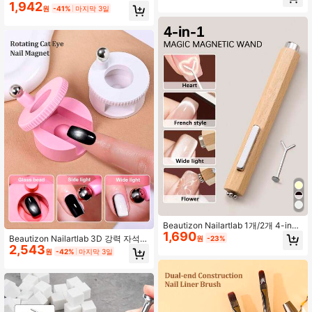
족한 네일 아트 더블 헤드 브러쉬, 네
1,942
일 아트 디스플레이 스탠드, 네일 아트
원
-41%
마지막 3일
일 아트 젤 다용도 브러쉬에 적합, 간
디스플레이 랙, 가짜 네일 연습 디스플
단하고 편리함
레이 스탠드, 고정 접착 스트립, 네일
아트 액세서리, 네일 아트 DIY 스타일
링 디자인 도구
Beautizon Nailartlab 1개/2개 4-in-1
1,690
강력한 자성 캣아이 젤 네일 아트 자
Beautizon Nailartlab 3D 강력 자석
원
-23%
석, 다기능 UV 젤 네일 폴리시 플라워
2,543
고양이 눈 네일 자석, 다기능 네일 아
원
-42%
마지막 3일
네일 아트 도구 자성 완드, 홈 네일 살
트 자석
롱 DIY에 적합, 네일 용품, 네일 도구,
네일 아트 도구, 개학, 네일 아트, 네일
도구, 네일 스티커 도구, 네일 페디큐
어 도구