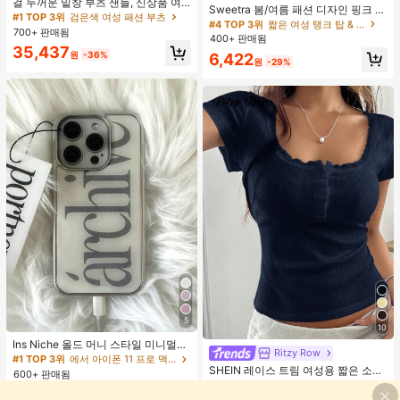
거의 매진!
걸 두꺼운 밑창 부츠 샌들, 신상품 여
거의 매진!
Sweetra 봄/여름 패션 디자인 핑크 스
름 키높이 롱 샤프트 니치 섹시 팝 걸
#1 TOP 3위
#1 TOP 3위
검은색 여성 패션 부츠
검은색 여성 패션 부츠
트라이프 브라운 폴카 도트 스파게티
#4 TOP 3위
#4 TOP 3위
짧은 여성 탱크 탑 & 카미스
짧은 여성 탱크 탑 & 카미스
끈 레트로 스트리트 스타일 앵클 부츠
700+ 판매됨
거의 매진!
거의 매진!
스트랩 2 In 1 스위트 걸리시 비치 로
400+ 판매됨
거의 매진!
거의 매진!
맨틱 휴가 스타일 여성용 캐미 탱크 탑
#1 TOP 3위
검은색 여성 패션 부츠
35,437
원
-36%
#4 TOP 3위
짧은 여성 탱크 탑 & 카미스
6,422
원
-29%
거의 매진!
거의 매진!
5
10
Ins Niche 올드 머니 스타일 미니멀리
Ritzy Row
스트 영국식 전기 도금 실버 엣지 풀
#1 TOP 3위
에서 아이폰 11 프로 맥스 패션 폰 케이스
커버리지 휴대폰 케이스, 아이폰 16 프
SHEIN 레이스 트림 여성용 짧은 소매
600+ 판매됨
로 맥스, 애플 17 프로 맥스, 1/3/12/11,
티셔츠, 슬림핏 여름 새 3버튼 전면 반
#3 TOP 3위
나이트 아웃 여성 티셔츠
2,542
14 프로 호환 (태그 없음)
소매 탑
원
-35%
추정된
2.9k+ 판매됨