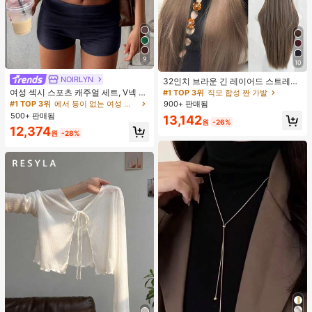
9
10
#1 TOP 3위
직모 합성 짠 가발
NOIRLYN
#1 TOP 3위
에서 등이 없는 여성 투피스 의상
거의 매진!
32인치 브라운 긴 레이어드 스트레이
트 가발 걸 - 앞머리 있는 우아한 가발
거의 매진!
여성 섹시 스포츠 캐주얼 세트, V넥 상
#1 TOP 3위
#1 TOP 3위
직모 합성 짠 가발
직모 합성 짠 가발
- 어두운 뿌리, 자연스러운 풍성하고
의와 타이트 반바지 포함, 달리기, 피
#1 TOP 3위
#1 TOP 3위
에서 등이 없는 여성 투피스 의상
에서 등이 없는 여성 투피스 의상
900+ 판매됨
거의 매진!
거의 매진!
매우 부드러운 합성 내열 섬유 전체 기
트니스 및 기타 여름 우아한 행사에 적
500+ 판매됨
거의 매진!
거의 매진!
#1 TOP 3위
직모 합성 짠 가발
13,142
계 헤어 가발 걸 일상, 음악 축제 파티,
합
원
-26%
#1 TOP 3위
에서 등이 없는 여성 투피스 의상
12,374
거의 매진!
코스프레 애니메이션 사용, 친구 선물
원
-28%
거의 매진!