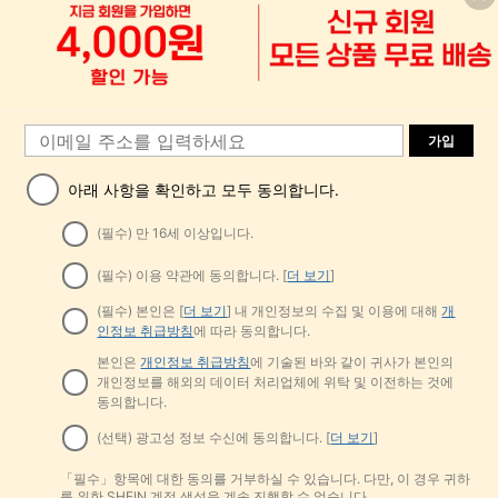
6,780
원
-31%
가입
아래 사항을 확인하고 모두 동의합니다.
(필수) 만 16세 이상입니다.
(필수) 이용 약관에 동의합니다. [
더 보기
]
967원 절약
(필수) 본인은 [
더 보기
] 내 개인정보의 수집 및 이용에 대해
개
Kodak
9
인정보 취급방침
에 따라 동의합니다.
Kodak 코닥 MicroSD 메모리 카드 16
1
GB 32GB 64GB 128GB 256GB, Clas
#1 TOP 3위
에서 저장 장치
1
봄/여름 신상 레이스 패치워크 플로럴
본인은
개인정보 취급방침
에 기술된 바와 같이 귀사가 본인의
s 10 U3 V30 A1 고속 TF 플래시 카
100+ 판매됨
트림 소프트 니트 가디건 경량 재킷 탑
높은 재방문 고객
거의 매진!
드, 100MB/S 읽기 속도, 4K Ultra HD
개인정보를 해외의 데이터 처리업체에 위탁 및 이전하는 것에
여성용, 코티지코어 옐로우
7,323
800+ 판매됨
비디오 녹화 저장 카드, 휴대폰, 카메
원
-12%
동의합니다.
라, 드론, 블랙박스, 보안 카메라 및 게
9,198
원
-31%
임 콘솔에 적합
(선택) 광고성 정보 수신에 동의합니다. [
더 보기
]
「필수」항목에 대한 동의를 거부하실 수 있습니다. 다만, 이 경우 귀하
를 위한 SHEIN 계정 생성을 계속 진행할 수 없습니다.