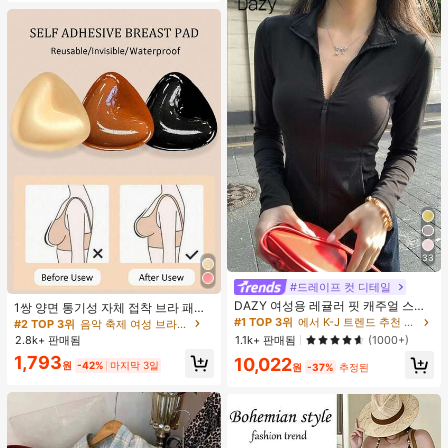
33
#드레이프 컷 디테일
DAZY 여성용 레귤러 핏 캐주얼 스포
1쌍 양면 통기성 자체 접착 브라 패드,
츠 지퍼업 봄버 재킷, 봄, 가을 여성 의
두꺼워진 삼각형 푸쉬업 디자인, 재사
#1 TOP 3위
에서 K-J 트렌드 추천 상품 여성 아우터웨어
#2 TOP 3위
음악 축제 여성 브라 액세서리
류 여성 코트
용 가능, 보이지 않는 비키니 브라 삽
2.8k+ 판매됨
1.1k+ 판매됨
(1000+)
입물, 수영에 적합
1,793
10,022
원
-42%
마지막 3일
원
-37%
추정된