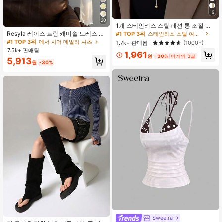
19
#1 TOP 3위
스테인리스 스틸 여성 목걸이
20
거의 매진!
1개 스테인리스 스틸 패션 롱 조절 가
능 목걸이, 여성을 위한 미니멀리스트
Resyla 레이스 트림 캐미솔 드레스 커
#1 TOP 3위
#1 TOP 3위
스테인리스 스틸 여성 목걸이
스테인리스 스틸 여성 목걸이
하이엔드 뱀 뼈 체인 목걸이, 퇴색 방
버 업, 여성용 긴소매 니트 시어 커버
#1 TOP 3위
에서 시어 데일리 셔츠
거의 매진!
거의 매진!
1.7k+ 판매됨
(1000+)
지
업 탑, 여름
7.5k+ 판매됨
#1 TOP 3위
스테인리스 스틸 여성 목걸이
1,961
원
-30%
마지막 3일
5,913
거의 매진!
원
-30%
#1 TOP 3위
검은색 여성 패션 부츠
Sweetra
#4 TOP 3위
짧은 여성 탱크 탑 & 카미스