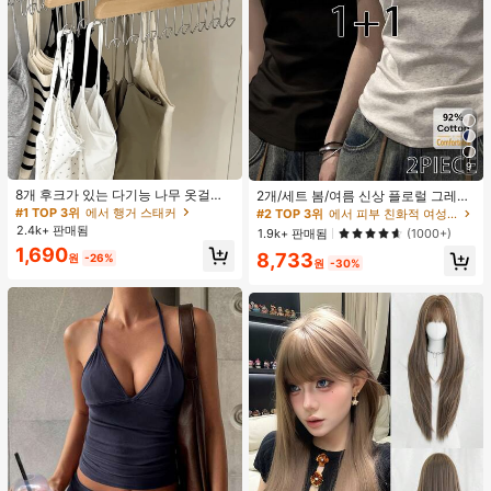
9
#2 TOP 3위
에서 피부 친화적 여성 상의, 블라우스 & 티
8개 후크가 있는 다기능 나무 옷걸이
높은 재방문 고객
2개/세트 봄/여름 신상 플로럴 그레이
360도 회전 옷장 수납 후크 랙 상의
+ 블랙 반팔 티셔츠, 여성 슬림핏 솔리
#1 TOP 3위
에서 행거 스태커
#2 TOP 3위
#2 TOP 3위
에서 피부 친화적 여성 상의, 블라우스 & 티
에서 피부 친화적 여성 상의, 블라우스 & 티
조끼 및 의류용 공간 절약 정리대
드 컬러 언더셔츠 캐주얼
2.4k+ 판매됨
높은 재방문 고객
높은 재방문 고객
1.9k+ 판매됨
(1000+)
1,690
#2 TOP 3위
에서 피부 친화적 여성 상의, 블라우스 & 티
8,733
원
-26%
원
-30%
높은 재방문 고객