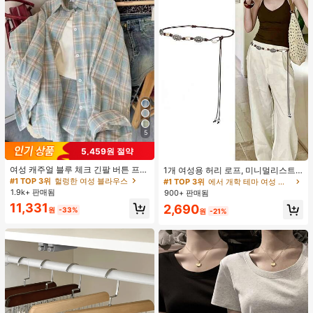
5
5,459원 절약
#1 TOP 3위
에서 개학 테마 여성 벨트 및 벨트 액세서리
여성 캐주얼 블루 체크 긴팔 버튼 프론
거의 매진!
1개 여성용 허리 로프, 미니멀리스트
트 폴리에스터 셔츠, 레귤러 핏, 봄 의
보헤미안 패션 매듭 허리 벨트, 드레
#1 TOP 3위
헐렁한 여성 블라우스
#1 TOP 3위
#1 TOP 3위
에서 개학 테마 여성 벨트 및 벨트 액세서리
에서 개학 테마 여성 벨트 및 벨트 액세서리
류, 편안한 스타일
스, 캐주얼 팬츠와 함께 일상 착용에
1.9k+ 판매됨
900+ 판매됨
거의 매진!
거의 매진!
적합한 장식용 허리 액세서리
11,331
#1 TOP 3위
에서 개학 테마 여성 벨트 및 벨트 액세서리
2,690
원
-33%
원
-21%
거의 매진!