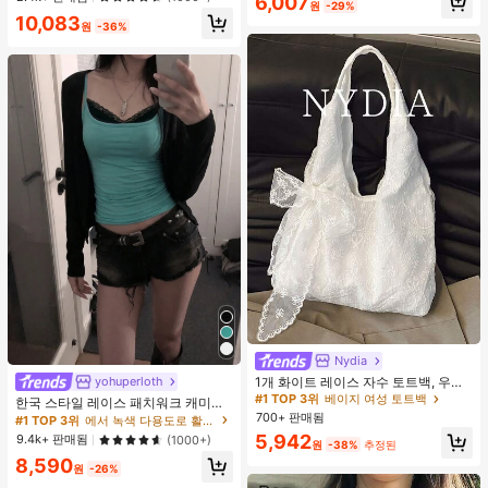
6,007
웨어, 봄/여름에 적합
원
-29%
#1 TOP 3위
프라이드 월 여성 파자마 세트
10,083
원
-36%
높은 재방문 고객
거의 매진!
Nydia
#1 TOP 3위
베이지 여성 토트백
거의 매진!
1개 화이트 레이스 자수 토트백, 우아
yohuperloth
한 리본 숄더백, 로맨틱 대용량 여성
#1 TOP 3위
#1 TOP 3위
베이지 여성 토트백
베이지 여성 토트백
한국 스타일 레이스 패치워크 캐미솔
데일리 쇼핑 여행 핸드백
탱크 탑, Y2K 에스테틱, 스트리트웨어
700+ 판매됨
거의 매진!
거의 매진!
#1 TOP 3위
에서 녹색 다용도로 활용 가능한 데일리 탑
캐주얼 여름
#1 TOP 3위
베이지 여성 토트백
5,942
9.4k+ 판매됨
(1000+)
원
-38%
추정된
거의 매진!
8,590
원
-26%