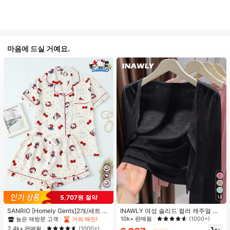
마음에 드실 거예요.
5,707원 절약
14
#1 TOP 3위
프라이드 월 여성 파자마 세트
높은 재방문 고객
거의 매진!
SANRIO [Homely Gents]2개/세트 여
INAWLY 여성 솔리드 컬러 캐주얼 얇
성 프린트 라펠 반팔 버튼 포켓 상의
은 가디건, 봄/여름
10k+ 판매됨
(1000+)
#1 TOP 3위
#1 TOP 3위
프라이드 월 여성 파자마 세트
프라이드 월 여성 파자마 세트
및 보우 반바지 잠옷 세트, 캐주얼 홈
높은 재방문 고객
높은 재방문 고객
거의 매진!
거의 매진!
2.4k+ 판매됨
(1000+)