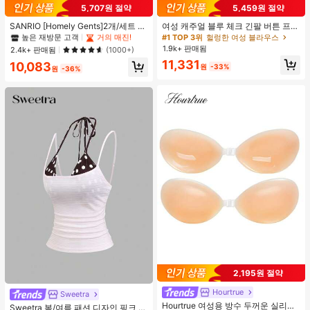
#1 TOP 3위
프라이드 월 여성 파자마 세트
5,707원 절약
5,459원 절약
높은 재방문 고객
거의 매진!
#1 TOP 3위
#1 TOP 3위
프라이드 월 여성 파자마 세트
프라이드 월 여성 파자마 세트
SANRIO [Homely Gents]2개/세트 여
여성 캐주얼 블루 체크 긴팔 버튼 프론
성 프린트 라펠 반팔 버튼 포켓 상의
트 폴리에스터 셔츠, 레귤러 핏, 봄 의
높은 재방문 고객
높은 재방문 고객
거의 매진!
거의 매진!
#1 TOP 3위
헐렁한 여성 블라우스
및 보우 반바지 잠옷 세트, 캐주얼 홈
류, 편안한 스타일
1.9k+ 판매됨
#1 TOP 3위
프라이드 월 여성 파자마 세트
2.4k+ 판매됨
(1000+)
웨어, 봄/여름에 적합
높은 재방문 고객
거의 매진!
11,331
10,083
원
-33%
원
-36%
2,195원 절약
#4 TOP 3위
짧은 여성 탱크 탑 & 카미스
Hourtrue
거의 매진!
Sweetra
Hourtrue 여성용 방수 두꺼운 실리콘
#4 TOP 3위
#4 TOP 3위
짧은 여성 탱크 탑 & 카미스
짧은 여성 탱크 탑 & 카미스
Sweetra 봄/여름 패션 디자인 핑크 스