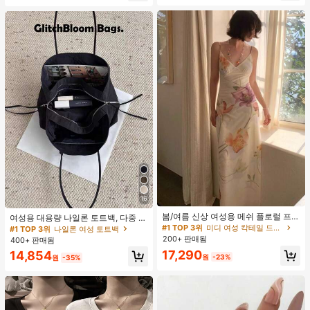
클러치에 적합한 세련되고 다재다능
하며 우아하고 미니멀한 단색 헤어 액
세서리
16
#1 TOP 3위
미디 여성 칵테일 드레스
재고 6개 남음
봄/여름 신상 여성용 메쉬 플로럴 프린
여성용 대용량 나일론 토트백, 다중 지
트 드레스, 브이넥, 휴가 스타일, 섹시
퍼 포켓, 방수 숄더 핸드백, 사무실 노
#1 TOP 3위
#1 TOP 3위
미디 여성 칵테일 드레스
미디 여성 칵테일 드레스
#1 TOP 3위
나일론 여성 토트백
한 비치 파티 댄스 드레스, 스파게티
트북, 일상 출퇴근, 쇼핑에 적합
200+ 판매됨
재고 6개 남음
재고 6개 남음
400+ 판매됨
스트랩 웨딩 가을
#1 TOP 3위
미디 여성 칵테일 드레스
17,290
14,854
원
-23%
원
-35%
재고 6개 남음