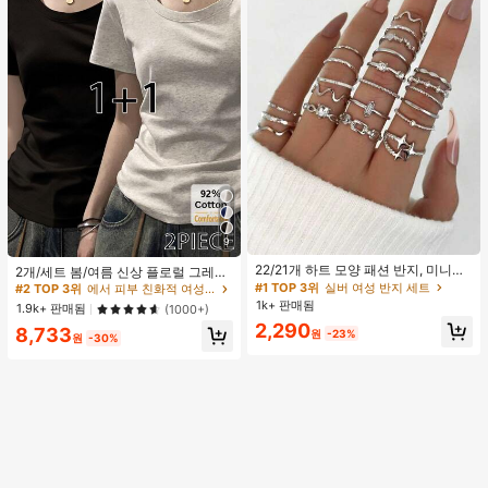
9
#1 TOP 3위
실버 여성 반지 세트
#2 TOP 3위
에서 피부 친화적 여성 상의, 블라우스 & 티
거의 매진!
22/21개 하트 모양 패션 반지, 미니멀
높은 재방문 고객
2개/세트 봄/여름 신상 플로럴 그레이
리스트 크리스탈 임베디드 보헤미안
+ 블랙 반팔 티셔츠, 여성 슬림핏 솔리
#1 TOP 3위
#1 TOP 3위
실버 여성 반지 세트
실버 여성 반지 세트
#2 TOP 3위
#2 TOP 3위
에서 피부 친화적 여성 상의, 블라우스 & 티
에서 피부 친화적 여성 상의, 블라우스 & 티
기하학 반지 세트, 발렌타인데이, 어머
드 컬러 언더셔츠 캐주얼
1k+ 판매됨
거의 매진!
거의 매진!
높은 재방문 고객
높은 재방문 고객
1.9k+ 판매됨
(1000+)
니날 선물
#1 TOP 3위
실버 여성 반지 세트
2,290
#2 TOP 3위
에서 피부 친화적 여성 상의, 블라우스 & 티
8,733
원
-23%
원
-30%
거의 매진!
높은 재방문 고객