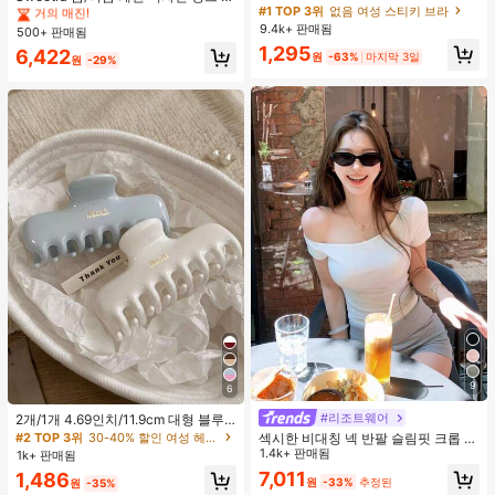
가슴 페탈, 작은 가슴 리프트업 & 푸시
#1 TOP 3위
없음 여성 스티키 브라
트라이프 브라운 폴카 도트 스파게티
거의 매진!
거의 매진!
인용, 웨딩 촬영 및 들러리용
스트랩 2 In 1 스위트 걸리시 비치 로
9.4k+ 판매됨
500+ 판매됨
#4 TOP 3위
짧은 여성 탱크 탑 & 카미스
맨틱 휴가 스타일 여성용 캐미 탱크 탑
1,295
거의 매진!
6,422
원
-63%
마지막 3일
원
-29%
9
6
#리조트웨어
2개/1개 4.69인치/11.9cm 대형 블루
& 화이트 1피스 플라스틱 헤어 클로
#2 TOP 3위
30-40% 할인 여성 헤어 액세서리
섹시한 비대칭 넥 반팔 슬림핏 크롭 탑
클립, 데일리 웨어, 캐주얼, 파티, 출퇴
화이트 여름
1.4k+ 판매됨
1k+ 판매됨
근, 휴가, 헤어스타일링, 메이크업, 의
7,011
1,486
상 매칭 비치 헤어 클립 바캉스 헤어
원
-33%
추정된
원
-35%