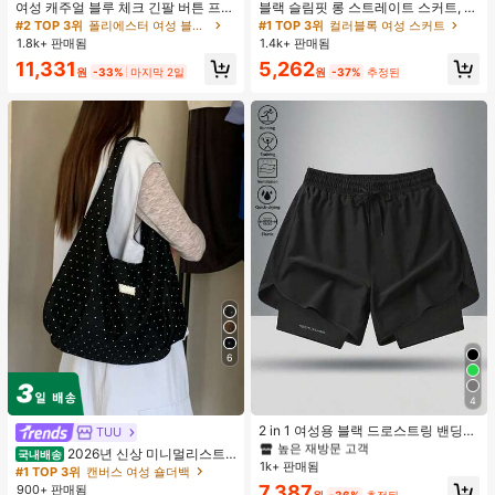
여성 캐주얼 블루 체크 긴팔 버튼 프론
블랙 슬림핏 롱 스트레이트 스커트, 여
트 폴리에스터 셔츠, 레귤러 핏, 봄 의
성 패션 폴리에스터 캐주얼 파티 스커
#2 TOP 3위
폴리에스터 여성 블라우스
#1 TOP 3위
컬러블록 여성 스커트
류, 편안한 스타일
트, 다용도 및 귀여운, 일상 착용에 적
1.8k+ 판매됨
1.4k+ 판매됨
합, 여름 휴가. 해변, 음악 축제 및 여름
11,331
5,262
휴가에 완벽, 90년대
원
-33%
마지막 2일
원
-37%
추정된
6
#1 TOP 3위
여성 액티브 바텀
4
높은 재방문 고객
#1 TOP 3위
#1 TOP 3위
여성 액티브 바텀
여성 액티브 바텀
2 in 1 여성용 블랙 드로스트링 밴딩
TUU
허리 곡선 밑단 캐주얼 러닝 트레이닝
높은 재방문 고객
높은 재방문 고객
2026년 신상 미니멀리스트
국내배송
운동 반바지
1k+ 판매됨
#1 TOP 3위
여성 액티브 바텀
도트 캔버스 토트백, 대용량 캐주얼 다
#1 TOP 3위
캔버스 여성 숄더백
용도 통근 숄더 핸드백
높은 재방문 고객
7,387
900+ 판매됨
원
-36%
추정된