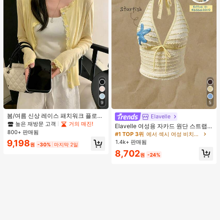
9
5
봄/여름 신상 레이스 패치워크 플로럴
Elavelle
트림 소프트 니트 가디건 경량 재킷 탑
높은 재방문 고객
거의 매진!
Elavelle 여성용 자카드 원단 스트랩
여성용, 코티지코어 옐로우
800+ 판매됨
불가사리 장식 홀터 탑, 봄/여름에 적
#1 TOP 3위
에서 섹시 여성 비치웨어
합 (탑만 포함, 반바지 미포함)
9,198
1.4k+ 판매됨
원
-30%
마지막 2일
8,702
원
-24%