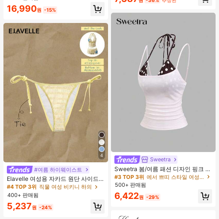
16,990
원
-15%
4
Sweetra
Sweetra 봄/여름 패션 디자인 핑크 스
#여름 하이웨이스트
트라이프 브라운 폴카 도트 스파게티
#3 TOP 3위
에서 쁘띠 스타일 여성 상의, 블라우스 & 티
Elavelle 여성용 자카드 원단 사이드
스트랩 2 In 1 스위트 걸리시 비치 로
500+ 판매됨
타이 비키니 하의, 봄/여름
#4 TOP 3위
직물 여성 비키니 하의
맨틱 휴가 스타일 여성용 캐미 탱크 탑
6,422
400+ 판매됨
원
-29%
5,237
원
-24%