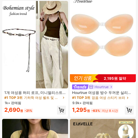
2,195원 절약
Hourtrue
#1 TOP 3위
기하학 여성 벨트 및 벨트 액세서리
거의 매진!
1개 여성용 허리 로프, 미니멀리스트
Hourtrue 여성용 방수 두꺼운 실리콘
보헤미안 패션 매듭 허리 벨트, 드레
가슴 페탈, 작은 가슴 리프트업 & 푸시
#1 TOP 3위
#1 TOP 3위
기하학 여성 벨트 및 벨트 액세서리
기하학 여성 벨트 및 벨트 액세서리
#1 TOP 3위
없음 여성 스티키 브라
스, 캐주얼 팬츠와 함께 일상 착용에
인용, 웨딩 촬영 및 들러리용
1k+ 판매됨
9.9k+ 판매됨
거의 매진!
거의 매진!
적합한 장식용 허리 액세서리
#1 TOP 3위
기하학 여성 벨트 및 벨트 액세서리
2,690
1,295
원
-21%
원
-63%
지난 8 시간
거의 매진!